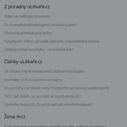
Z poradny uLékaře.cz
Stále se zvětšující bradavka
Co znamená nehomogenní struktura jater?
Občasné píchnutí pod žebry
Dyspepsie: Větry i při malé námaze, nepravidelná stolice
Zelený povlak na jazyku - co to může být?
Články uLékaře.cz
13 situací, kdy je nutné volat záchrannou službu
Stáhněte si: První pomoc do kapsy
Co pomáhá na oteklé nohy? Podpořte správné proudění lymfy
TEST: Jak dobře se vyznáte ve svých emocích?
Výsledky testu EQ: Co prozradil váš emoční kompas?
Žena-in.cz
Kvůli migréně jsem málem neměla ani děti, svěřuje se Helena