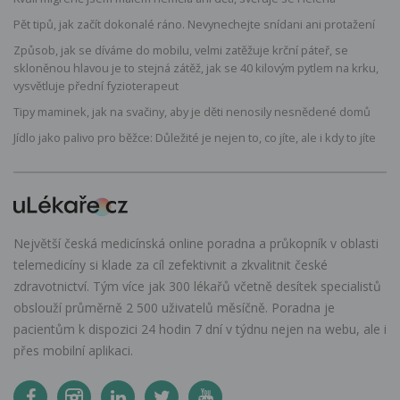
Pět tipů, jak začít dokonalé ráno. Nevynechejte snídani ani protažení
Způsob, jak se díváme do mobilu, velmi zatěžuje krční páteř, se
skloněnou hlavou je to stejná zátěž, jak se 40 kilovým pytlem na krku,
vysvětluje přední fyzioterapeut
Tipy maminek, jak na svačiny, aby je děti nenosily nesnědené domů
Jídlo jako palivo pro běžce: Důležité je nejen to, co jíte, ale i kdy to jíte
Největší česká medicínská online poradna a průkopník v oblasti
telemedicíny si klade za cíl zefektivnit a zkvalitnit české
zdravotnictví. Tým více jak 300 lékařů včetně desítek specialistů
obslouží průměrně 2 500 uživatelů měsíčně. Poradna je
pacientům k dispozici 24 hodin 7 dní v týdnu nejen na webu, ale i
přes mobilní aplikaci.