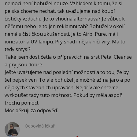
nemoci není bohužel nouze. Vzhledem k tomu, že si
pejska chceme nechat, tak uvažujeme nad koupí
čističky vzduchu. Je to vhodná alternativa? Je vůbec k
něčemu nebo je to jen reklamní tah? Bohužel v okolí
nemá s čističkou zkušenosti. Je to Airbi Pure, má i
ionizátor a UV lampu. Prý snad i nějak ničí viry. Má to
tedy smysl?
Také jsem dost četla o přípravcích na srst Petal Cleanse
a prý jsou dobré.
Ještě uvažujeme nad poslední možností a to tou, že by
šel pejsek ven. To ale bohužel je možné až na jaro a po
nějakých stavebních úpravách. Nejdřív ale chceme
vyzkoušet tady tuto možnost. Pokud by měla aspoň
trochu pomoct.
Moc děkuji za odpověď.
Odpovídá lékař: