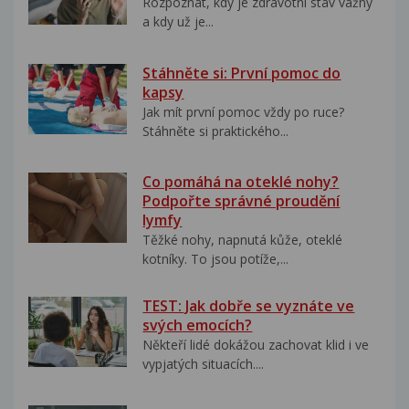
Rozpoznat, kdy je zdravotní stav vážný
a kdy už je...
Stáhněte si: První pomoc do
kapsy
Jak mít první pomoc vždy po ruce?
Stáhněte si praktického...
Co pomáhá na oteklé nohy?
Podpořte správné proudění
lymfy
Těžké nohy, napnutá kůže, oteklé
kotníky. To jsou potíže,...
TEST: Jak dobře se vyznáte ve
svých emocích?
Někteří lidé dokážou zachovat klid i ve
vypjatých situacích....