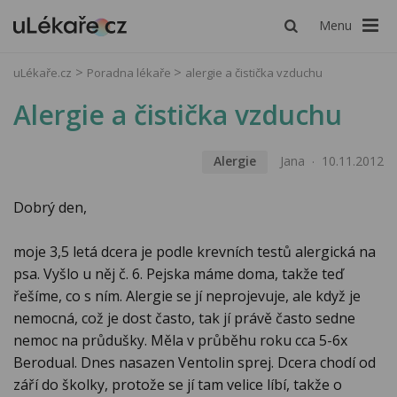
Menu
uLékaře.cz
Poradna lékaře
alergie a čistička vzduchu
Alergie a čistička vzduchu
Alergie
Jana
10.11.2012
Dobrý den,
moje 3,5 letá dcera je podle krevních testů alergická na
psa. Vyšlo u něj č. 6. Pejska máme doma, takže teď
řešíme, co s ním. Alergie se jí neprojevuje, ale když je
nemocná, což je dost často, tak jí právě často sedne
nemoc na průdušky. Měla v průběhu roku cca 5-6x
Berodual. Dnes nasazen Ventolin sprej. Dcera chodí od
září do školky, protože se jí tam velice líbí, takže o