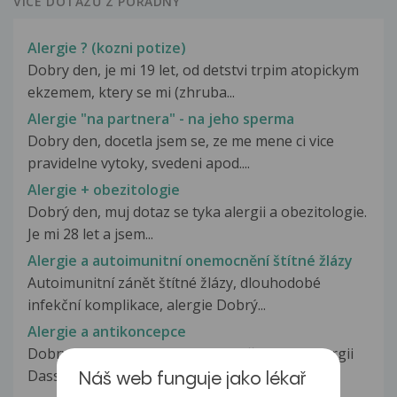
VÍCE DOTAZŮ Z PORADNY
Alergie ? (kozni potize)
Dobry den, je mi 19 let, od detstvi trpim atopickym
ekzemem, ktery se mi (zhruba...
Alergie "na partnera" - na jeho sperma
Dobry den, docetla jsem se, ze me mene ci vice
pravidelne vytoky, svedeni apod....
Alergie + obezitologie
Dobrý den, muj dotaz se tyka alergii a obezitologie.
Je mi 28 let a jsem...
Alergie a autoimunitní onemocnění štítné žlázy
Autoimunitní zánět štítné žlázy, dlouhodobé
infekční komplikace, alergie Dobrý...
Alergie a antikoncepce
Dobry den, chtela jsem se zeptat či léky na alergii
Dasselta 5mg mohou snižovat...
Náš web funguje jako lékař