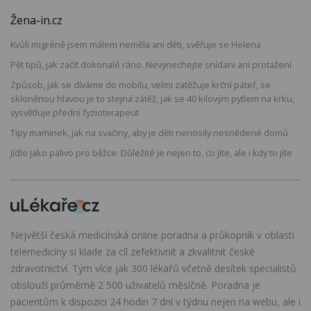
Žena-in.cz
Kvůli migréně jsem málem neměla ani děti, svěřuje se Helena
Pět tipů, jak začít dokonalé ráno. Nevynechejte snídani ani protažení
Způsob, jak se díváme do mobilu, velmi zatěžuje krční páteř, se
skloněnou hlavou je to stejná zátěž, jak se 40 kilovým pytlem na krku,
vysvětluje přední fyzioterapeut
Tipy maminek, jak na svačiny, aby je děti nenosily nesnědené domů
Jídlo jako palivo pro běžce: Důležité je nejen to, co jíte, ale i kdy to jíte
Největší česká medicínská online poradna a průkopník v oblasti
telemedicíny si klade za cíl zefektivnit a zkvalitnit české
zdravotnictví. Tým více jak 300 lékařů včetně desítek specialistů
obslouží průměrně 2 500 uživatelů měsíčně. Poradna je
pacientům k dispozici 24 hodin 7 dní v týdnu nejen na webu, ale i