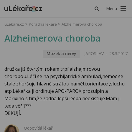
Menu
uLékaře.cz
Poradna lékaře
Alzheimerova choroba
Alzheimerova choroba
Mozek a nervy
JAROSLAV
28.3.2017
družka již čtvrtým rokem trpí alzhajmrovou
chorobou.Léči se na psychijatrické ambulaci,nemoc se
stále zhoršuje hlavně strátou paměti,orientace ,sluchu
atp.Lékařka ji ordinuje APO-PAROX,prosulpin a
Marixino s tim,že žádná lepší léčba neexistuje.Mám ji
teda věřít???
DĚKUJÍ.
Odpovídá lékař: