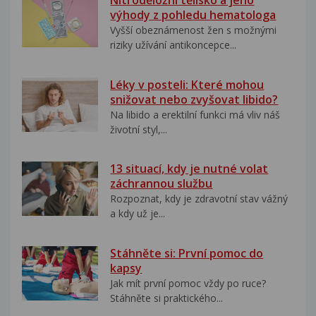
Nitroděložní tělísko a jeho
výhody z pohledu hematologa
Vyšší obeznámenost žen s možnými
riziky užívání antikoncepce...
Léky v posteli: Které mohou
snižovat nebo zvyšovat libido?
Na libido a erektilní funkci má vliv náš
životní styl,...
13 situací, kdy je nutné volat
záchrannou službu
Rozpoznat, kdy je zdravotní stav vážný
a kdy už je...
Stáhněte si: První pomoc do
kapsy
Jak mít první pomoc vždy po ruce?
Stáhněte si praktického...