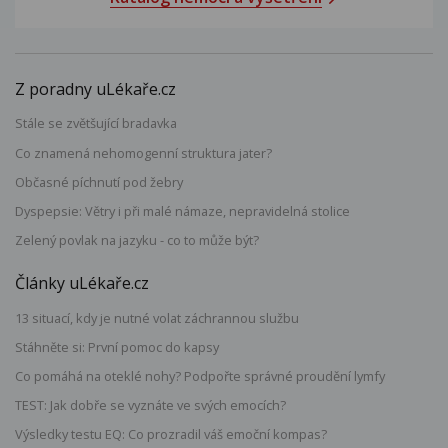
Z poradny uLékaře.cz
Stále se zvětšující bradavka
Co znamená nehomogenní struktura jater?
Občasné píchnutí pod žebry
Dyspepsie: Větry i při malé námaze, nepravidelná stolice
Zelený povlak na jazyku - co to může být?
Články uLékaře.cz
13 situací, kdy je nutné volat záchrannou službu
Stáhněte si: První pomoc do kapsy
Co pomáhá na oteklé nohy? Podpořte správné proudění lymfy
TEST: Jak dobře se vyznáte ve svých emocích?
Výsledky testu EQ: Co prozradil váš emoční kompas?