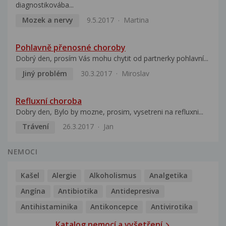
diagnostikovába...
Mozek a nervy
9.5.2017
Martina
Pohlavně přenosné choroby
Dobrý den, prosím Vás mohu chytit od partnerky pohlavní...
Jiný problém
30.3.2017
Miroslav
Refluxní choroba
Dobry den, Bylo by mozne, prosim, vysetreni na refluxni...
Trávení
26.3.2017
Jan
NEMOCI
Kašel
Alergie
Alkoholismus
Analgetika
Angína
Antibiotika
Antidepresiva
Antihistaminika
Antikoncepce
Antivirotika
Katalog nemocí a vyšetření