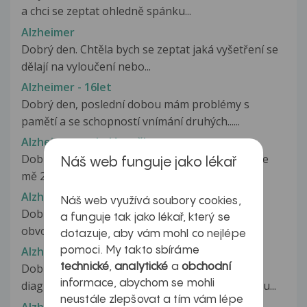
a chci se zeptat ohledně spánku...
Alzheimer
Dobrý den. Chtěla bych se zeptat jaká vyšetření se
dělají na vyloučení nebo...
Alzheimer - 16let
Dobrý den, poslední dobou mám problémy s
pamětí a se schopností vnímání druhých......
Alzheimer v mladém věku
Dobrý den,chtěl bych se poradit ohledně obav.Je
Náš web funguje jako lékař
mě 29 let a od loňska se léčím...
Alzheimer?
Náš web využívá soubory cookies,
Dobrý den, Jsem zdravotní sestra na dětském
a funguje tak jako lékař, který se
obvodě. Pracovala jsem od poslední...
dotazuje, aby vám mohl co nejlépe
Alzheimerova demence
pomoci. My takto sbíráme
technické
,
analytické
a
obchodní
Dobrý den, můj manžel (79 let) má
informace, abychom se mohli
diagnostikovanou těžkou demenci (AN). Nebudu...
neustále zlepšovat a tím vám lépe
Alzheimerova choroba