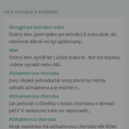
VÍCE DOTAZŮ Z PORADNY
Alvogyl po extrakci zubu
Dobrý den, jsem týden po extrakci 6 zubu dole, do
otevřené dásně mi byl aplikovaný...
Alwr
Dobrý den, syn(8 let ) užívá staloral , teď má teplotu
,máme vysadit nebo dál...
Alzhaimerova choroba
Jsou nějaké jednoduché testy,které by mohly
odhalit alzhajmera a je možné o...
Alzhaimerova choroba
Jak pečovat o člověka s touto chorobou v domácí
péči? V nemocnici nám nic neporadili,...
Alzhaimrova choroba
Moje maminka má alzhaimrovu chorobu věk 82let