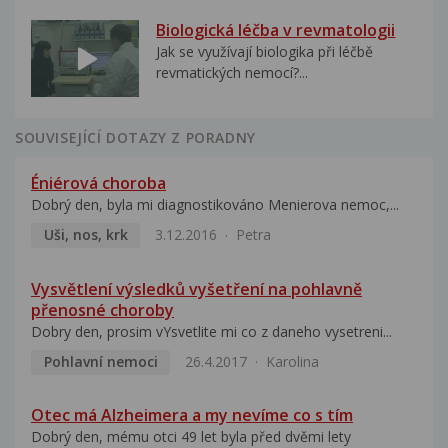
Biologická léčba v revmatologii
Jak se využívají biologika při léčbě
revmatických nemocí?...
SOUVISEJÍCÍ DOTAZY Z PORADNY
Éniérová choroba
Dobrý den, byla mi diagnostikováno Menierova nemoc,...
Uši, nos, krk
3.12.2016
Petra
Vysvětlení výsledků vyšetření na pohlavně
přenosné choroby
Dobry den, prosim vYsvetlite mi co z daneho vysetreni...
Pohlavní nemoci
26.4.2017
Karolina
Otec má Alzheimera a my nevíme co s tím
Dobrý den, mému otci 49 let byla před dvěmi lety