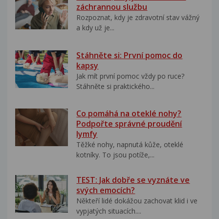
záchrannou službu
Rozpoznat, kdy je zdravotní stav vážný
a kdy už je...
Stáhněte si: První pomoc do
kapsy
Jak mít první pomoc vždy po ruce?
Stáhněte si praktického...
Co pomáhá na oteklé nohy?
Podpořte správné proudění
lymfy
Těžké nohy, napnutá kůže, oteklé
kotníky. To jsou potíže,...
TEST: Jak dobře se vyznáte ve
svých emocích?
Někteří lidé dokážou zachovat klid i ve
vypjatých situacích....