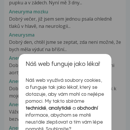
pupku a v zádech. Nyní mě 3 dny...
Aneuryma mozku
Dobrý večer, již jsem sem jednou psala ohledně
tlaků v hlavě, na neurologii...
Aneurysma
Dobrý den, chtěl jsme se zeptat, zda neni možné, že
bych měla výduť na břišní...
Aneurysma
Náš web funguje jako lékař
Dobry den, mel bych dotaz k aneurysmatu brisni
aorty. Je mi 34 let, vazim 98kg,...
Náš web využívá soubory cookies,
Aneurysma
a funguje tak jako lékař, který se
Dobry den check by som sa este spytat dodatok k
dotazuje, aby vám mohl co nejlépe
mojej otazke.na internete som...
pomoci. My takto sbíráme
Aneurysma
technické
,
analytické
a
obchodní
Vážená paní doktorko, manžel v roce 2005 pro
informace, abychom se mohli
bezvědomí hospitalizován na...
neustále zlepšovat a tím vám lépe
Aneurysma
pomohli. Souhlasíte?