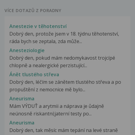
VÍCE DOTAZŮ Z PORADNY
Anestezie v těhotenství
Dobrý den, protože jsem v 18. týdnu těhotenství,
ráda bych se zeptala, zda může...
Anesteziologie
Dobrý den, pokud mám nedomykavost trojcípé
chlopně a nealergické perzistující...
Ánět tlustého střeva
Dobrý den, léčím se zánětem tlustého střeva a po
propuštění z nemocnice mě bylo...
Aneurisma
Mám VÝDUŤ a arytmii a náprava je ůdajně
neúnosně riskantní;jaterní testy po...
Aneurisma
Dobrý den, tak měsíc mám tepání na levé straně