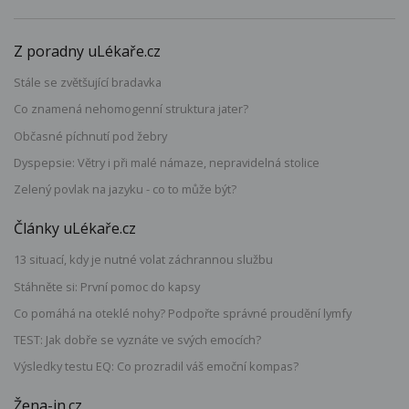
Z poradny uLékaře.cz
Stále se zvětšující bradavka
Co znamená nehomogenní struktura jater?
Občasné píchnutí pod žebry
Dyspepsie: Větry i při malé námaze, nepravidelná stolice
Zelený povlak na jazyku - co to může být?
Články uLékaře.cz
13 situací, kdy je nutné volat záchrannou službu
Stáhněte si: První pomoc do kapsy
Co pomáhá na oteklé nohy? Podpořte správné proudění lymfy
TEST: Jak dobře se vyznáte ve svých emocích?
Výsledky testu EQ: Co prozradil váš emoční kompas?
Žena-in.cz