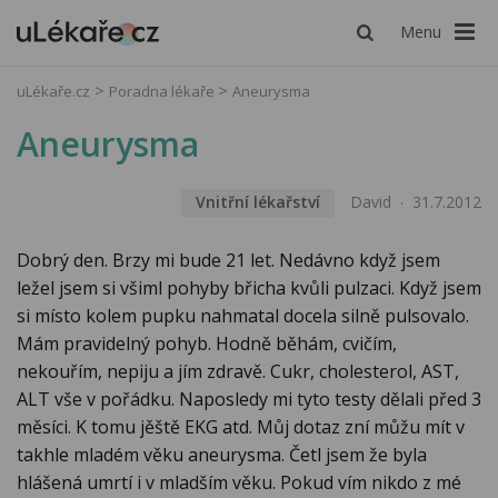
Menu
uLékaře.cz
Poradna lékaře
Aneurysma
Aneurysma
Vnitřní lékařství
David
31.7.2012
Dobrý den. Brzy mi bude 21 let. Nedávno když jsem
ležel jsem si všiml pohyby břicha kvůli pulzaci. Když jsem
si místo kolem pupku nahmatal docela silně pulsovalo.
Mám pravidelný pohyb. Hodně běhám, cvičím,
nekouřím, nepiju a jím zdravě. Cukr, cholesterol, AST,
ALT vše v pořádku. Naposledy mi tyto testy dělali před 3
měsíci. K tomu jěště EKG atd. Můj dotaz zní můžu mít v
takhle mladém věku aneurysma. Četl jsem že byla
hlášená umrtí i v mladším věku. Pokud vím nikdo z mé