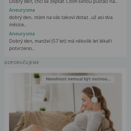
Dobrý den, chci se zeptat. Cítím silnou pulzaci na...
Aneurysma
dobrý den.. mám na vás takoví dotaz ..už asi dva
měsíce...
Aneurysma
Dobrý den, manžel (57 let) má několik let lékaři
potvrzeno...
DOPORUČUJEME
Nevolnost nemusí být nutnou...