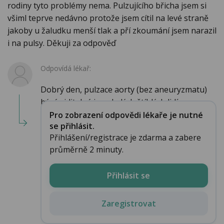
rodiny tyto problémy nema. Pulzujícího břicha jsem si
všiml teprve nedávno protože jsem cítil na levé straně
jakoby u žaludku menší tlak a pří zkoumání jsem narazil
i na pulsy. Děkuji za odpověď
Odpovídá lékař:
Dobrý den, pulzace aorty (bez aneuryzmatu)
bývá viditelná i u mladých štíhlých lidí....
Pro zobrazení odpovědi lékaře je nutné
se přihlásit.
Přihlášení/registrace je zdarma a zabere
průměrně 2 minuty.
Přihlásit se
Zaregistrovat