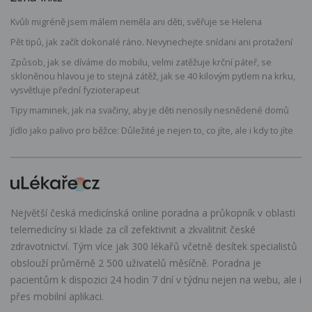
Kvůli migréně jsem málem neměla ani děti, svěřuje se Helena
Pět tipů, jak začít dokonalé ráno. Nevynechejte snídani ani protažení
Způsob, jak se díváme do mobilu, velmi zatěžuje krční páteř, se
skloněnou hlavou je to stejná zátěž, jak se 40 kilovým pytlem na krku,
vysvětluje přední fyzioterapeut
Tipy maminek, jak na svačiny, aby je děti nenosily nesnědené domů
Jídlo jako palivo pro běžce: Důležité je nejen to, co jíte, ale i kdy to jíte
Největší česká medicínská online poradna a průkopník v oblasti
telemedicíny si klade za cíl zefektivnit a zkvalitnit české
zdravotnictví. Tým více jak 300 lékařů včetně desítek specialistů
obslouží průměrně 2 500 uživatelů měsíčně. Poradna je
pacientům k dispozici 24 hodin 7 dní v týdnu nejen na webu, ale i
přes mobilní aplikaci.