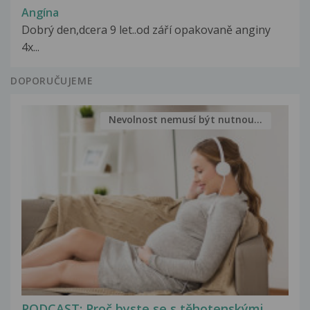
Angína
Dobrý den,dcera 9 let..od září opakovaně anginy
4x...
DOPORUČUJEME
Nevolnost nemusí být nutnou...
PODCAST: Proč byste se s těhotenskými