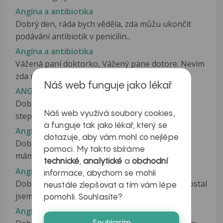
Angína a antibiotika
Dobrý den, ráda bych věděla, zda můžu ukončit
podávání antibiotik v penicilin...
Angína a antibiotika
Vážená paní doktorko, Vážený pane dotore. Nevím
zda mám jít k lékaři a proto...
Náš web funguje jako lékař
ANGÍNA A ANTIBIOTIKA
Dobrý den, mám prý zánět nosohltanu od
Náš web využívá soubory cookies,
steptokoka a beru již dva dny antibiotika,...
a funguje tak jako lékař, který se
Angína a bílý jazyk
dotazuje, aby vám mohl co nejlépe
Dobrý den, prosím Vás, chci poradit. Už 4 týdny
pomoci. My takto sbíráme
mám angínu, měla jsem dvakrát...
technické
,
analytické
a
obchodní
Angína a bolest zubů
informace, abychom se mohli
Dobrý den. Mám angínu podle lékaře, 5 dní a dostal
neustále zlepšovat a tím vám lépe
jsem antibiotika. Na to...
pomohli. Souhlasíte?
Angína a bolesti v krku