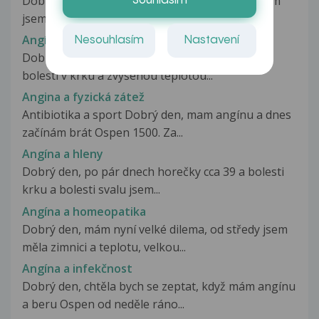
Dobrý den, mám dotaz na krk. Cca pred mesícem
Souhlasím
jsem dostala anginu(čepy.bolest...
Angína a fyzická zátěž
Nesouhlasím
Nastavení
Dobrý den, po čtyřech dnech domácího léčení s
bolestí v krku a zvýšenou teplotou...
Angina a fyzická zátež
Antibiotika a sport Dobrý den, mam angínu a dnes
začínám brát Ospen 1500. Za...
Angína a hleny
Dobrý den, po pár dnech horečky cca 39 a bolesti
krku a bolesti svalu jsem...
Angína a homeopatika
Dobrý den, mám nyní velké dilema, od středy jsem
měla zimnici a teplotu, velkou...
Angína a infekčnost
Dobrý den, chtěla bych se zeptat, když mám angínu
a beru Ospen od neděle ráno...