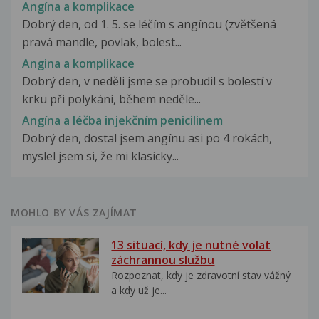
Angína a komplikace
Dobrý den, od 1. 5. se léčím s angínou (zvětšená
pravá mandle, povlak, bolest...
Angina a komplikace
Dobrý den, v neděli jsme se probudil s bolestí v
krku při polykání, během neděle...
Angína a léčba injekčním penicilinem
Dobrý den, dostal jsem angínu asi po 4 rokách,
myslel jsem si, že mi klasicky...
MOHLO BY VÁS ZAJÍMAT
13 situací, kdy je nutné volat
záchrannou službu
Rozpoznat, kdy je zdravotní stav vážný
a kdy už je...