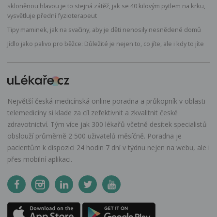
skloněnou hlavou je to stejná zátěž, jak se 40 kilovým pytlem na krku,
vysvětluje přední fyzioterapeut
Tipy maminek, jak na svačiny, aby je děti nenosily nesnědené domů
Jídlo jako palivo pro běžce: Důležité je nejen to, co jíte, ale i kdy to jíte
Největší česká medicínská online poradna a průkopník v oblasti
telemedicíny si klade za cíl zefektivnit a zkvalitnit české
zdravotnictví. Tým více jak 300 lékařů včetně desítek specialistů
obslouží průměrně 2 500 uživatelů měsíčně. Poradna je
pacientům k dispozici 24 hodin 7 dní v týdnu nejen na webu, ale i
přes mobilní aplikaci.