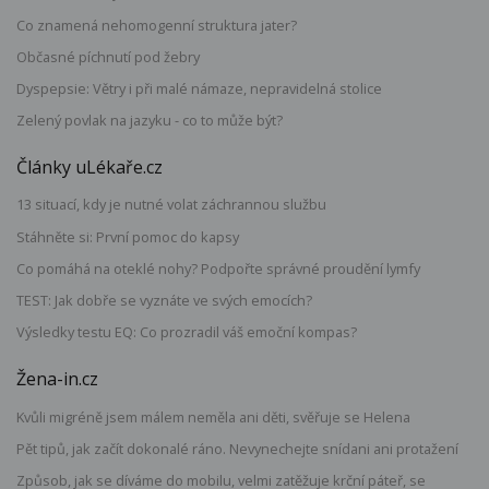
Co znamená nehomogenní struktura jater?
Občasné píchnutí pod žebry
Dyspepsie: Větry i při malé námaze, nepravidelná stolice
Zelený povlak na jazyku - co to může být?
Články uLékaře.cz
13 situací, kdy je nutné volat záchrannou službu
Stáhněte si: První pomoc do kapsy
Co pomáhá na oteklé nohy? Podpořte správné proudění lymfy
TEST: Jak dobře se vyznáte ve svých emocích?
Výsledky testu EQ: Co prozradil váš emoční kompas?
Žena-in.cz
Kvůli migréně jsem málem neměla ani děti, svěřuje se Helena
Pět tipů, jak začít dokonalé ráno. Nevynechejte snídani ani protažení
Způsob, jak se díváme do mobilu, velmi zatěžuje krční páteř, se