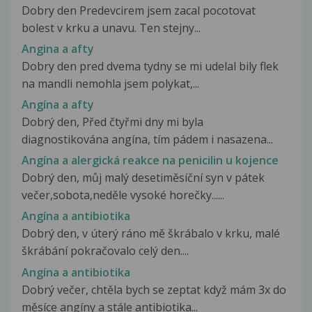
Dobry den Predevcirem jsem zacal pocotovat
bolest v krku a unavu. Ten stejny...
Angina a afty
Dobry den pred dvema tydny se mi udelal bily flek
na mandli nemohla jsem polykat,...
Angína a afty
Dobrý den, Před čtyřmi dny mi byla
diagnostikována angína, tím pádem i nasazena...
Angína a alergická reakce na penicilin u kojence
Dobrý den, můj malý desetiměsíční syn v pátek
večer,sobota,neděle vysoké horečky......
Angína a antibiotika
Dobrý den, v úterý ráno mě škrábalo v krku, malé
škrábání pokračovalo celý den....
Angína a antibiotika
Dobrý večer, chtěla bych se zeptat když mám 3x do
měsíce angíny a stále antibiotika...