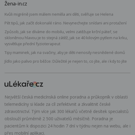
Žena-in.cz
Kvůli migréně jsem málem neměla ani děti, svěřuje se Helena
Pět tipů, jak začít dokonalé ráno. Nevynechejte snídani ani protažení
Způsob, jak se díváme do mobilu, velmi zatěžuje krční páteř, se
skloněnou hlavou je to stejná zátěž, jak se 40 kilovým pytlem na krku,
vysvětluje přední fyzioterapeut
Tipy maminek, jak na svačiny, aby je děti nenosily nesnědené domů
Jídlo jako palivo pro běžce: Důležité je nejen to, co jíte, ale i kdy to jíte
Největší česká medicínská online poradna a průkopník v oblasti
telemedicíny si klade za cíl zefektivnit a zkvalitnit české
zdravotnictví. Tým více jak 300 lékařů včetně desítek specialistů
obslouží průměrně 2 500 uživatelů měsíčně. Poradna je
pacientům k dispozici 24 hodin 7 dní v týdnu nejen na webu, ale i
přes mobilní aplikaci.