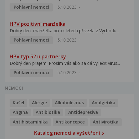
Pohlavní nemoci
5.10.2023
HPV pozitivní manželka
Dobrý den, manželka po xx letech přivezla z Východu...
Pohlavní nemoci
5.10.2023
HPV typ 52 u partnerky
Dobrý deň prajem. Prosím Vás ako sa dá vyliečiť vírus...
Pohlavní nemoci
5.10.2023
NEMOCI
Kašel
Alergie
Alkoholismus
Analgetika
Angína
Antibiotika
Antidepresiva
Antihistaminika
Antikoncepce
Antivirotika
Katalog nemocí a vyšetření