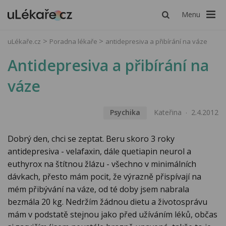
Menu
uLékaře.cz
Poradna lékaře
antidepresiva a přibírání na váze
Antidepresiva a přibírání na
váze
Psychika
Kateřina
2.4.2012
Dobrý den, chci se zeptat. Beru skoro 3 roky
antidepresiva - velafaxin, dále quetiapin neurol a
euthyrox na štítnou žlázu - všechno v minimálních
dávkach, přesto mám pocit, že výrazně přispívají na
mém přibývání na váze, od té doby jsem nabrala
bezmála 20 kg. Nedržím žádnou dietu a životosprávu
mám v podstatě stejnou jako před užíváním léků, občas