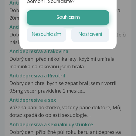
pomohli. Souhlasíte?
Antidepresiva a přibývání na váze
Dobrý den,rok a půl užívám antidepresiva- Elicea
20mg a Trittico 150mg.Na počátku...
Souhlasím
Antidepresiva a případné těhotenství
Dobrý den,ráda bych se zeptala ,jaké hrozí potíže či
Nesouhlasím
Nastavení
následky dítěti,pokud dlouhodobě...
Antidepresíva a rakovina
Dobrý den, před několika lety, když mi umírala
maminka na rakovinu jsem brala...
Antidepresiva a Rivotril
Dobry den chtel bych se zepat bral jsem rivotril
0.5mg vecer pravidelne 2 mesice...
Antidepresiva a sex
Vážená paní doktorko, vážený pane doktore, Můj
dotaz spadá do oblasti sexuologie....
Antidepresiva a sexuální dysfunkce
Dobrý den, přibližně půl roku beru antidepresiva