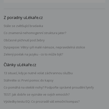
Z poradny uLékaře.cz
Stále se zvětšující bradavka
Co znamená nehomogenní struktura jater?
Občasné píchnutí pod žebry
Dyspepsie: Větry i při malé námaze, nepravidelná stolice
Zelený povlak na jazyku - co to může být?
Články uLékaře.cz
13 situací, kdy je nutné volat záchrannou službu
Stáhněte si: První pomoc do kapsy
Co pomáhá na oteklé nohy? Podpořte správné proudění lymfy
TEST: Jak dobře se vyznáte ve svých emocích?
Výsledky testu EQ: Co prozradil váš emoční kompas?