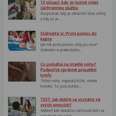
13 situací, kdy je nutné volat
záchrannou službu
Rozpoznat, kdy je zdravotní stav vážný
a kdy už je...
Stáhněte si: První pomoc do
kapsy
Jak mít první pomoc vždy po ruce?
Stáhněte si praktického...
Co pomáhá na oteklé nohy?
Podpořte správné proudění
lymfy
Těžké nohy, napnutá kůže, oteklé
kotníky. To jsou potíže,...
TEST: Jak dobře se vyznáte ve
svých emocích?
Někteří lidé dokážou zachovat klid i ve
vypjatých situacích....