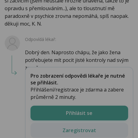
si zacvičím (jsem neustále hrozně unavená, takže to je
opravdu s přemlouváním...), ale to tloustnutí mě
paradoxně v psychice zrovna nepomáhá, spíš naopak.
děkuji moc, K. N.
Odpovídá lékař:
Dobrý den. Naprosto chápu, že jako žena
potřebujete mít pocit jisté kontroly nad svým
zevně...
Pro zobrazení odpovědi lékaře je nutné
se přihlásit.
Přihlášení/registrace je zdarma a zabere
průměrně 2 minuty.
Přihlásit se
Zaregistrovat