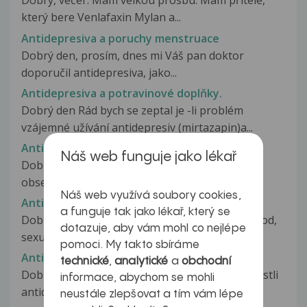
Dobrý, večer. Mám velkou prosbu. Mám přítele,
který bere Venlafaxin Mylan a...
Antidepresiva a poruchy menstruace
Dobrý den, prosím, dnes mi Váš pan doktor
doporučil antidepresiva, jako...
Antidepresiva a potravinové doplňky.
Dobrý den Rád bych se zeptal je -li problém
vzájemné užívání antidepresiv (mirtazapin)a...
Antidepresiva a povolání
Náš web funguje jako lékař
Dobrý den, byla mi zjištěna lehčí forma
obsedantně-kompulzivní neurózy a vypadá...
Náš web využívá soubory cookies,
Antidepresiva a problémy s erekcí
a funguje tak jako lékař, který se
Dobrý den, již tři roky beru antidepresiva (rozvod,
dotazuje, aby vám mohl co nejlépe
sexuální úchylka, úmrtí...
pomoci. My takto sbíráme
Antidepresiva a přibírání
technické
,
analytické
a
obchodní
Dobrý den, chtěla bych se Vás prosím zeptat, jestli
informace, abychom se mohli
antidepresiva můžou mít...
neustále zlepšovat a tím vám lépe