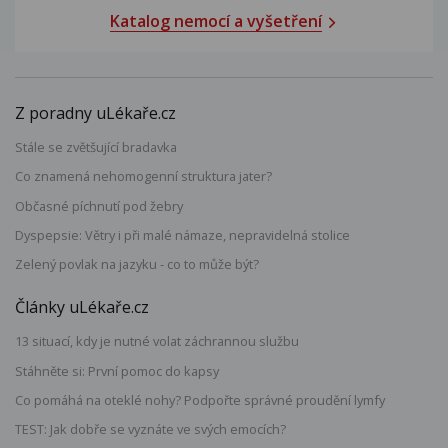
Katalog nemocí a vyšetření
Z poradny uLékaře.cz
Stále se zvětšující bradavka
Co znamená nehomogenní struktura jater?
Občasné píchnutí pod žebry
Dyspepsie: Větry i při malé námaze, nepravidelná stolice
Zelený povlak na jazyku - co to může být?
Články uLékaře.cz
13 situací, kdy je nutné volat záchrannou službu
Stáhněte si: První pomoc do kapsy
Co pomáhá na oteklé nohy? Podpořte správné proudění lymfy
TEST: Jak dobře se vyznáte ve svých emocích?