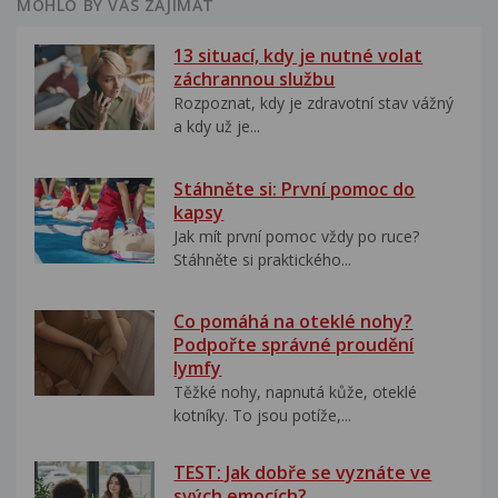
MOHLO BY VÁS ZAJÍMAT
13 situací, kdy je nutné volat
záchrannou službu
Rozpoznat, kdy je zdravotní stav vážný
a kdy už je...
Stáhněte si: První pomoc do
kapsy
Jak mít první pomoc vždy po ruce?
Stáhněte si praktického...
Co pomáhá na oteklé nohy?
Podpořte správné proudění
lymfy
Těžké nohy, napnutá kůže, oteklé
kotníky. To jsou potíže,...
TEST: Jak dobře se vyznáte ve
svých emocích?