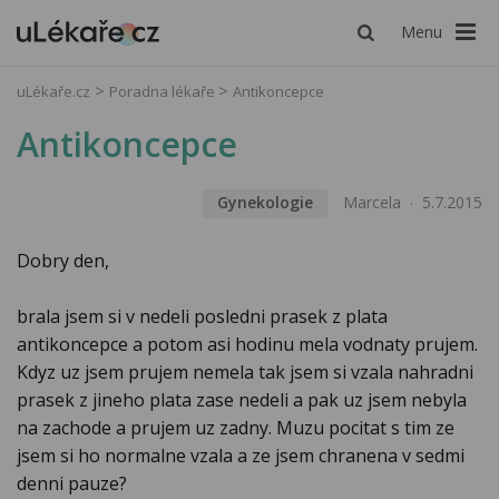
Menu
uLékaře.cz
Poradna lékaře
Antikoncepce
Antikoncepce
Gynekologie
Marcela
5.7.2015
Dobry den,
brala jsem si v nedeli posledni prasek z plata
antikoncepce a potom asi hodinu mela vodnaty prujem.
Kdyz uz jsem prujem nemela tak jsem si vzala nahradni
prasek z jineho plata zase nedeli a pak uz jsem nebyla
na zachode a prujem uz zadny. Muzu pocitat s tim ze
jsem si ho normalne vzala a ze jsem chranena v sedmi
denni pauze?