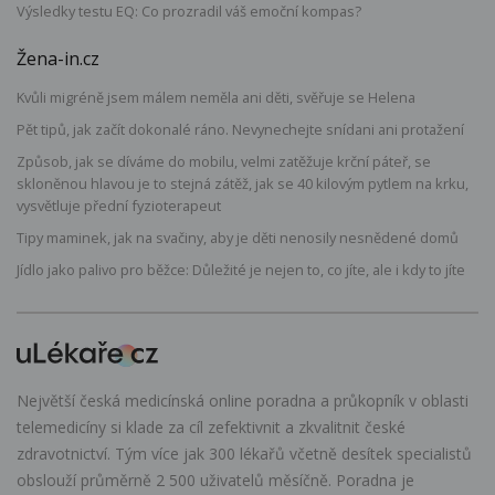
Výsledky testu EQ: Co prozradil váš emoční kompas?
Žena-in.cz
Kvůli migréně jsem málem neměla ani děti, svěřuje se Helena
Pět tipů, jak začít dokonalé ráno. Nevynechejte snídani ani protažení
Způsob, jak se díváme do mobilu, velmi zatěžuje krční páteř, se
skloněnou hlavou je to stejná zátěž, jak se 40 kilovým pytlem na krku,
vysvětluje přední fyzioterapeut
Tipy maminek, jak na svačiny, aby je děti nenosily nesnědené domů
Jídlo jako palivo pro běžce: Důležité je nejen to, co jíte, ale i kdy to jíte
Největší česká medicínská online poradna a průkopník v oblasti
telemedicíny si klade za cíl zefektivnit a zkvalitnit české
zdravotnictví. Tým více jak 300 lékařů včetně desítek specialistů
obslouží průměrně 2 500 uživatelů měsíčně. Poradna je