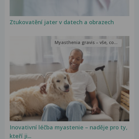
Ztukovatění jater v datech a obrazech
Myasthenia gravis – vše, co...
Inovativní léčba myastenie – naděje pro ty,
kteří ji...