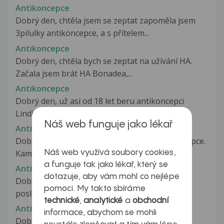
Antikoncepce
Dobrý den, chtěla jsem se zeptat zapoměla jsem
3pilulky antikoncepce, a s přítelem...
Antikoncepce
Dobrý den, chtěla bych se zeptat na užívání HA.
Začala jsem brát HA Bonadea,...
Antikoncepce
Dobrý den, už asi od 18 let beru antikoncepci
Lindinette. Každý měsíc jsem v...
Náš web funguje jako lékař
Antikoncepce
Dobrý den, měla bych dotaz ohledně antikoncepce.
Kamarádka bere antikonceci...
Náš web využívá soubory cookies,
a funguje tak jako lékař, který se
Antikoncepce
dotazuje, aby vám mohl co nejlépe
Dobry den, beru jiz 3roky Minervu, ale mam
pomoci. My takto sbíráme
posledni dobou vykyvy nalad, gynekolog...
technické
,
analytické
a
obchodní
Antikoncepce
informace, abychom se mohli
Dobrý den, mám na Vás takový zvláštní dotaz.