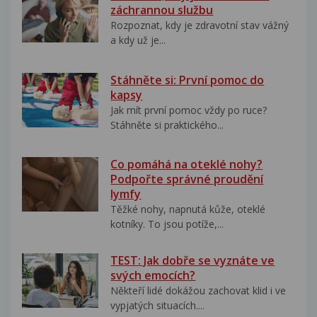
záchrannou službu
Rozpoznat, kdy je zdravotní stav vážný
a kdy už je...
Stáhněte si: První pomoc do
kapsy
Jak mít první pomoc vždy po ruce?
Stáhněte si praktického...
Co pomáhá na oteklé nohy?
Podpořte správné proudění
lymfy
Těžké nohy, napnutá kůže, oteklé
kotníky. To jsou potíže,...
TEST: Jak dobře se vyznáte ve
svých emocích?
Někteří lidé dokážou zachovat klid i ve
vypjatých situacích....