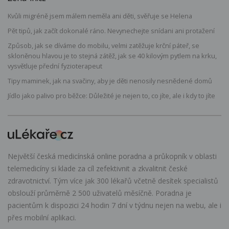
Kvůli migréně jsem málem neměla ani děti, svěřuje se Helena
Pět tipů, jak začít dokonalé ráno. Nevynechejte snídani ani protažení
Způsob, jak se díváme do mobilu, velmi zatěžuje krční páteř, se
skloněnou hlavou je to stejná zátěž, jak se 40 kilovým pytlem na krku,
vysvětluje přední fyzioterapeut
Tipy maminek, jak na svačiny, aby je děti nenosily nesnědené domů
Jídlo jako palivo pro běžce: Důležité je nejen to, co jíte, ale i kdy to jíte
Největší česká medicínská online poradna a průkopník v oblasti
telemedicíny si klade za cíl zefektivnit a zkvalitnit české
zdravotnictví. Tým více jak 300 lékařů včetně desítek specialistů
obslouží průměrně 2 500 uživatelů měsíčně. Poradna je
pacientům k dispozici 24 hodin 7 dní v týdnu nejen na webu, ale i
přes mobilní aplikaci.