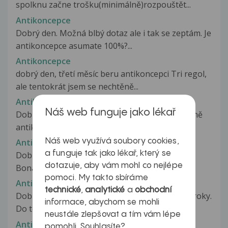
spolknu začne trošku(minimálně)rozpouštět...
Antikoncepce
Dobrý den. Možná blbý dotaz ale i tak se zeptám. Je
antikoncepce asumate 100%?...
Antikoncepce
dobrý den, třetí měsíc beru antikoncepci Tri regol,
ale tentokrát jsem se nechtěně...
Antikoncepce
Náš web funguje jako lékař
Dobrý den chtěla bych se zeptat. Beru pravidelně
antikoncepci už přibližně rok...
Náš web využívá soubory cookies,
Antikoncepce
a funguje tak jako lékař, který se
Dobrý den pani doktorko.Začla jsem užívat Ha
dotazuje, aby vám mohl co nejlépe
Bonadea.... beru jí 14 dní.pár...
pomoci. My takto sbíráme
Antikoncepce
technické
,
analytické
a
obchodní
Dobrý den, uzivam hormonální antikoncepci 4 roky.
informace, abychom se mohli
Do této doby jsem neměla žádný...
neustále zlepšovat a tím vám lépe
Antikoncepce
pomohli. Souhlasíte?