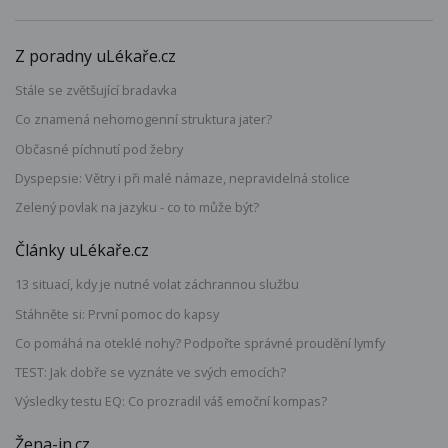
Z poradny uLékaře.cz
Stále se zvětšující bradavka
Co znamená nehomogenní struktura jater?
Občasné píchnutí pod žebry
Dyspepsie: Větry i při malé námaze, nepravidelná stolice
Zelený povlak na jazyku - co to může být?
Články uLékaře.cz
13 situací, kdy je nutné volat záchrannou službu
Stáhněte si: První pomoc do kapsy
Co pomáhá na oteklé nohy? Podpořte správné proudění lymfy
TEST: Jak dobře se vyznáte ve svých emocích?
Výsledky testu EQ: Co prozradil váš emoční kompas?
Žena-in.cz