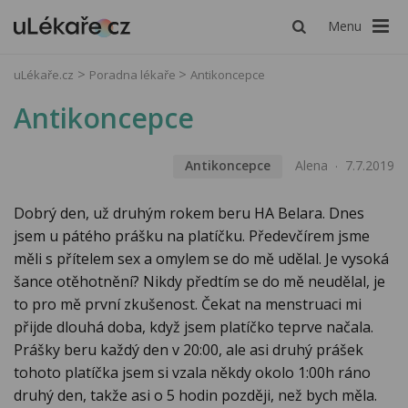
Menu
uLékaře.cz
Poradna lékaře
Antikoncepce
Antikoncepce
Antikoncepce
Alena
7.7.2019
Dobrý den, už druhým rokem beru HA Belara. Dnes
jsem u pátého prášku na platíčku. Předevčírem jsme
měli s přítelem sex a omylem se do mě udělal. Je vysoká
šance otěhotnění? Nikdy předtím se do mě neudělal, je
to pro mě první zkušenost. Čekat na menstruaci mi
přijde dlouhá doba, když jsem platíčko teprve načala.
Prášky beru každý den v 20:00, ale asi druhý prášek
tohoto platíčka jsem si vzala někdy okolo 1:00h ráno
druhý den, takže asi o 5 hodin později, než bych měla.