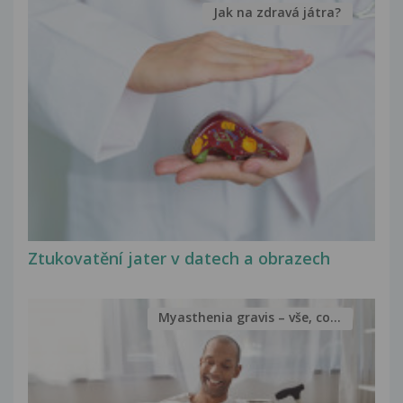
Jak na zdravá játra?
Ztukovatění jater v datech a obrazech
Myasthenia gravis – vše, co...