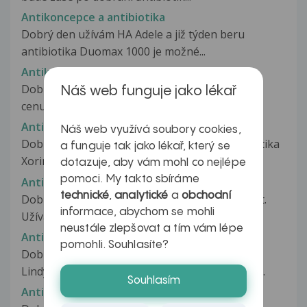
Antikoncepce a antibiotika
Dobrý den užívám HA Adele a již týden beru
antibiotika Duomax 1000 je možné...
Antikoncepce a antibiotika
Dobrý den, Chtěla bych se Vás zeptat, jestli má
Náš web funguje jako lékař
cenu si pořizovat antikoncepci,...
Antikoncepce a antibiotika
Náš web využívá soubory cookies,
Dobrý den, mám dotaz. Začla jsem brát antibiotika
a funguje tak jako lékař, který se
Xorimax, tak by mě zajímalo,...
dotazuje, aby vám mohl co nejlépe
pomoci. My takto sbíráme
Antikoncepce a antibiotika
technické
,
analytické
a
obchodní
Dobrý den paní doktorko, chtěla bych se zeptat.
informace, abychom se mohli
Užívám antibiotika a beru také...
neustále zlepšovat a tím vám lépe
Antikoncepce a antibiotika
pomohli. Souhlasíte?
Dobrý den, beru hormonální antikoncepci
Lindynette 20 a zároveň jsem brala antibiotika...
Souhlasím
Antikoncepce a antibiotika