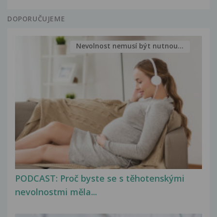
DOPORUČUJEME
Nevolnost nemusí být nutnou...
PODCAST: Proč byste se s těhotenskými
nevolnostmi měla...