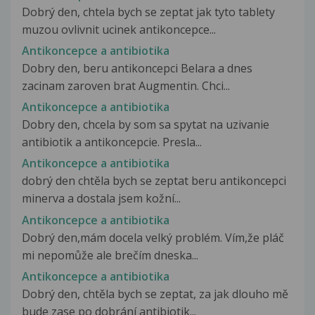
Dobrý den, chtela bych se zeptat jak tyto tablety
muzou ovlivnit ucinek antikoncepce...
Antikoncepce a antibiotika
Dobry den, beru antikoncepci Belara a dnes
zacinam zaroven brat Augmentin. Chci...
Antikoncepce a antibiotika
Dobry den, chcela by som sa spytat na uzivanie
antibiotik a antikoncepcie. Presla...
Antikoncepce a antibiotika
dobrý den chtěla bych se zeptat beru antikoncepci
minerva a dostala jsem kožní...
Antikoncepce a antibiotika
Dobrý den,mám docela velký problém. Vím,že pláč
mi nepomůže ale brečím dneska...
Antikoncepce a antibiotika
Dobrý den, chtěla bych se zeptat, za jak dlouho mě
bude zase po dobrání antibiotik...