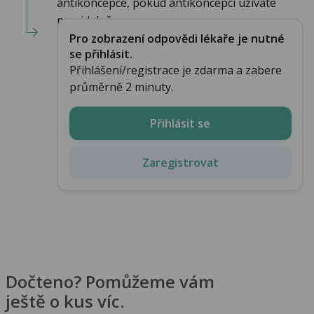
antikoncepce, pokud antikoncepci užíváte
pravidelně,...
Pro zobrazení odpovědi lékaře je nutné
se přihlásit.
Přihlášení/registrace je zdarma a zabere
průměrně 2 minuty.
Přihlásit se
Zaregistrovat
Dočteno? Pomůžeme vám
ještě o kus víc.