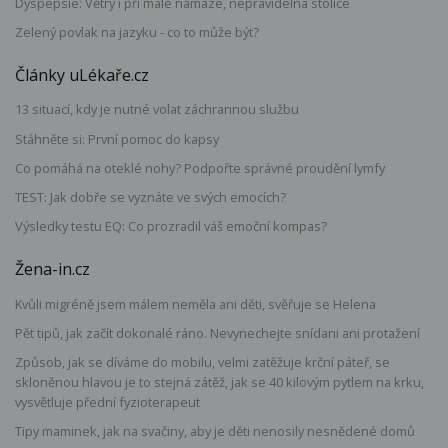
Dyspepsie: Větry i při malé námaze, nepravidelná stolice
Zelený povlak na jazyku - co to může být?
Články uLékaře.cz
13 situací, kdy je nutné volat záchrannou službu
Stáhněte si: První pomoc do kapsy
Co pomáhá na oteklé nohy? Podpořte správné proudění lymfy
TEST: Jak dobře se vyznáte ve svých emocích?
Výsledky testu EQ: Co prozradil váš emoční kompas?
Žena-in.cz
Kvůli migréně jsem málem neměla ani děti, svěřuje se Helena
Pět tipů, jak začít dokonalé ráno. Nevynechejte snídani ani protažení
Způsob, jak se díváme do mobilu, velmi zatěžuje krční páteř, se
skloněnou hlavou je to stejná zátěž, jak se 40 kilovým pytlem na krku,
vysvětluje přední fyzioterapeut
Tipy maminek, jak na svačiny, aby je děti nenosily nesnědené domů