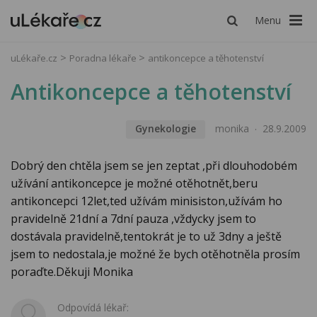
Menu
uLékaře.cz
Poradna lékaře
antikoncepce a těhotenství
Antikoncepce a těhotenství
Gynekologie
monika
28.9.2009
Dobrý den chtěla jsem se jen zeptat ,při dlouhodobém
užívání antikoncepce je možné otěhotnět,beru
antikoncepci 12let,ted užívám minisiston,užívám ho
pravidelně 21dní a 7dní pauza ,vždycky jsem to
dostávala pravidelně,tentokrát je to už 3dny a ještě
jsem to nedostala,je možné že bych otěhotněla prosím
poraďte.Děkuji Monika
Odpovídá lékař: