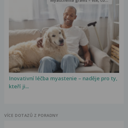
Myasthenia gravis – vše, co...
Inovativní léčba myastenie – naděje pro ty,
kteří ji...
VÍCE DOTAZŮ Z PORADNY