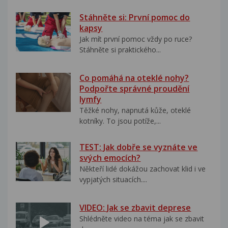
Stáhněte si: První pomoc do
kapsy
Jak mít první pomoc vždy po ruce?
Stáhněte si praktického...
Co pomáhá na oteklé nohy?
Podpořte správné proudění
lymfy
Těžké nohy, napnutá kůže, oteklé
kotníky. To jsou potíže,...
TEST: Jak dobře se vyznáte ve
svých emocích?
Někteří lidé dokážou zachovat klid i ve
vypjatých situacích....
VIDEO: Jak se zbavit deprese
Shlédněte video na téma jak se zbavit