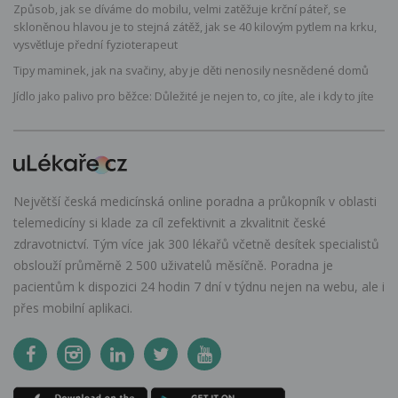
Způsob, jak se díváme do mobilu, velmi zatěžuje krční páteř, se
skloněnou hlavou je to stejná zátěž, jak se 40 kilovým pytlem na krku,
vysvětluje přední fyzioterapeut
Tipy maminek, jak na svačiny, aby je děti nenosily nesnědené domů
Jídlo jako palivo pro běžce: Důležité je nejen to, co jíte, ale i kdy to jíte
Největší česká medicínská online poradna a průkopník v oblasti
telemedicíny si klade za cíl zefektivnit a zkvalitnit české
zdravotnictví. Tým více jak 300 lékařů včetně desítek specialistů
obslouží průměrně 2 500 uživatelů měsíčně. Poradna je
pacientům k dispozici 24 hodin 7 dní v týdnu nejen na webu, ale i
přes mobilní aplikaci.