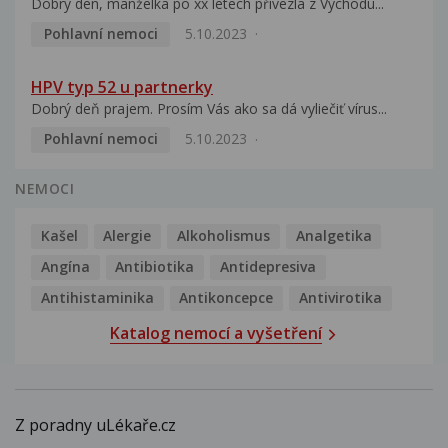
Dobrý den, manželka po xx letech přivezla z Východu...
Pohlavní nemoci
5.10.2023
HPV typ 52 u partnerky
Dobrý deň prajem. Prosím Vás ako sa dá vyliečiť vírus...
Pohlavní nemoci
5.10.2023
NEMOCI
Kašel
Alergie
Alkoholismus
Analgetika
Angína
Antibiotika
Antidepresiva
Antihistaminika
Antikoncepce
Antivirotika
Katalog nemocí a vyšetření
Z poradny uLékaře.cz