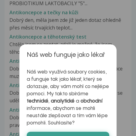
PROBIOTIKUM LAKTOBACILY "5"...
Antikoncepce a tečky na kůži
Dobrý den, měla jsem zde již jeden dotaz ohledně
přes měsíc trvajících teplot...
Antikoncepce a těhotenský test
Chtěla jsem se zeptat, zdali je možné, že jsem
těhotná. Užívám antikoncepci...
Náš web funguje jako lékař
Antikoncepce a těhotenský test
Dobry den! Chtela jsem se optat zda antikoncepce
Náš web využívá soubory cookies,
muze mit vliv na vysledek tehotenskeho...
a funguje tak jako lékař, který se
Antikoncepce a těhotenský test
dotazuje, aby vám mohl co nejlépe
Dobrý den, beru antikon. Tri regol. Chtěla bych se
pomoci. My takto sbíráme
udělat pro jistotu těhoten....
technické
,
analytické
a
obchodní
informace, abychom se mohli
Antikoncepce a těhotenství
neustále zlepšovat a tím vám lépe
Dobrý den, již 3 měsíc beru antikoncepci katya
pomohli. Souhlasíte?
pravidelně, 7 dní od pauzy jsem...
Antikoncepce a těhotenství