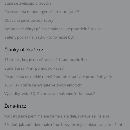
Stále se zvětšující bradavka
Co znamená nehomogenní struktura jater?
Občasné píchnutí pod žebry
Dyspepsie: Větry i při malé námaze, nepravidelná stolice
Zelený povlak na jazyku - co to může být?
Články uLékaře.cz
13 situací, kdy je nutné volat záchrannou službu
Stáhněte si: První pomoc do kapsy
Co pomáhá na oteklé nohy? Podpořte správné proudění lymfy
TEST: Jak dobře se vyznáte ve svých emocích?
Výsledky testu EQ: Co prozradil váš emoční kompas?
Žena-in.cz
Kvůli migréně jsem málem neměla ani děti, svěřuje se Helena
Pět tipů, jak začít dokonalé ráno. Nevynechejte snídani ani protažení