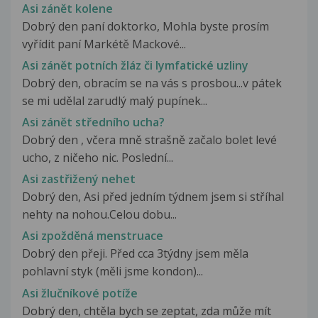
Asi zánět kolene
Dobrý den paní doktorko, Mohla byste prosím
vyřídit paní Markétě Mackové...
Asi zánět potních žláz či lymfatické uzliny
Dobrý den, obracím se na vás s prosbou...v pátek
se mi udělal zarudlý malý pupínek...
Asi zánět středního ucha?
Dobrý den , včera mně strašně začalo bolet levé
ucho, z ničeho nic. Poslední...
Asi zastřižený nehet
Dobrý den, Asi před jedním týdnem jsem si stříhal
nehty na nohou.Celou dobu...
Asi zpožděná menstruace
Dobrý den přeji. Před cca 3týdny jsem měla
pohlavní styk (měli jsme kondon)...
Asi žlučníkové potíže
Dobrý den, chtěla bych se zeptat, zda může mít