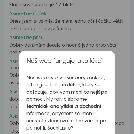
žlučníkové potíže již 12-tileté...
Asimetrie čoček
Dnes jsem si všimla, že mám jednu oční čočku větší
než druhou - cca v průměru...
Asimetrie prsu
Dobrý den,mám docela o hodně jedno prso větší
než druhé a chtěla bych se zeptat...
Náš web funguje jako lékař
Asistenční zdravotní péče pro nemocnou
maminku
Dobrý den, hledám nějakou možnost domácí
Náš web využívá soubory cookies,
asistenční zdravotní péče pro mou matku...
a funguje tak jako lékař, který se
Asistovaná reprodukce
dotazuje, aby vám mohl co nejlépe
dobry den chci se zeptat je dulezity hormonalni
pomoci. My takto sbíráme
profil a geneticke vysetreni...
technické
,
analytické
a
obchodní
informace, abychom se mohli
Asistovaná reprodukce u PCOS
neustále zlepšovat a tím vám lépe
Dobrý den, mám diagnózu PCOS (menstruace 2x do
pomohli. Souhlasíte?
roka, nebo vůbec, žádná ovulace). S...