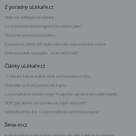
Z poradny uLékaře.cz
Stále se zvětšující bradavka
Co znamená nehomogenní struktura jater?
Občasné píchnutí pod žebry
Dyspepsie: Větry i při malé námaze, nepravidelná stolice
Zelený povlak na jazyku - co to může být?
Články uLékaře.cz
13 situací, kdy je nutné volat záchrannou službu
Stáhněte si: První pomoc do kapsy
Co pomáhá na oteklé nohy? Podpořte správné proudění lymfy
TEST: Jak dobře se vyznáte ve svých emocích?
Výsledky testu EQ: Co prozradil váš emoční kompas?
Žena-in.cz
Kvůli migréně jsem málem neměla ani děti, svěřuje se Helena