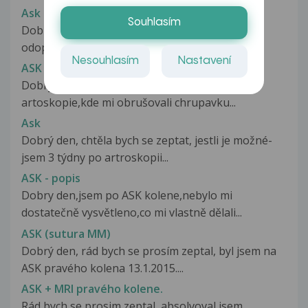
Ask
Souhlasím
Dobrý den mám dotaz co to znamená když mi
odoperovali:ask gen I.sin.,disciusio...
Nesouhlasím
Nastavení
ASK
Dobrý den děkuji za odpovědi co se týče
artoskopie,kde mi obrušovali chrupavku...
Ask
Dobrý den, chtěla bych se zeptat, jestli je možné-
jsem 3 týdny po artroskopii...
ASK - popis
Dobry den,jsem po ASK kolene,nebylo mi
dostatečně vysvětleno,co mi vlastně dělali...
ASK (sutura MM)
Dobrý den, rád bych se prosím zeptal, byl jsem na
ASK pravého kolena 13.1.2015....
ASK + MRI pravého kolene.
Rád bych se prosim zeptal, absolvoval jsem