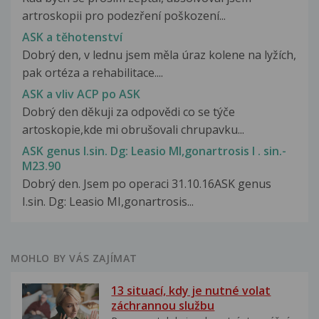
artroskopii pro podezření poškození...
ASK a těhotenství
Dobrý den, v lednu jsem měla úraz kolene na lyžích,
pak ortéza a rehabilitace....
ASK a vliv ACP po ASK
Dobrý den děkuji za odpovědi co se týče
artoskopie,kde mi obrušovali chrupavku...
ASK genus I.sin. Dg: Leasio MI,gonartrosis I . sin.-
M23.90
Dobrý den. Jsem po operaci 31.10.16ASK genus
I.sin. Dg: Leasio MI,gonartrosis...
MOHLO BY VÁS ZAJÍMAT
13 situací, kdy je nutné volat
záchrannou službu