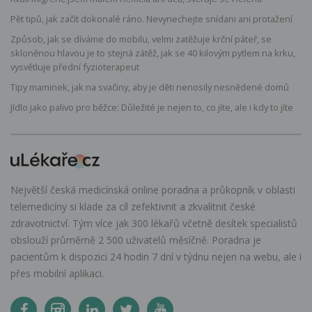
Pět tipů, jak začít dokonalé ráno. Nevynechejte snídani ani protažení
Způsob, jak se díváme do mobilu, velmi zatěžuje krční páteř, se
skloněnou hlavou je to stejná zátěž, jak se 40 kilovým pytlem na krku,
vysvětluje přední fyzioterapeut
Tipy maminek, jak na svačiny, aby je děti nenosily nesnědené domů
Jídlo jako palivo pro běžce: Důležité je nejen to, co jíte, ale i kdy to jíte
Největší česká medicínská online poradna a průkopník v oblasti
telemedicíny si klade za cíl zefektivnit a zkvalitnit české
zdravotnictví. Tým více jak 300 lékařů včetně desítek specialistů
obslouží průměrně 2 500 uživatelů měsíčně. Poradna je
pacientům k dispozici 24 hodin 7 dní v týdnu nejen na webu, ale i
přes mobilní aplikaci.