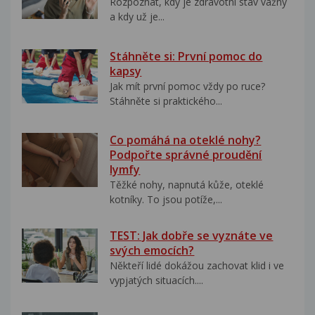
Rozpoznat, kdy je zdravotní stav vážný
a kdy už je...
Stáhněte si: První pomoc do
kapsy
Jak mít první pomoc vždy po ruce?
Stáhněte si praktického...
Co pomáhá na oteklé nohy?
Podpořte správné proudění
lymfy
Těžké nohy, napnutá kůže, oteklé
kotníky. To jsou potíže,...
TEST: Jak dobře se vyznáte ve
svých emocích?
Někteří lidé dokážou zachovat klid i ve
vypjatých situacích....