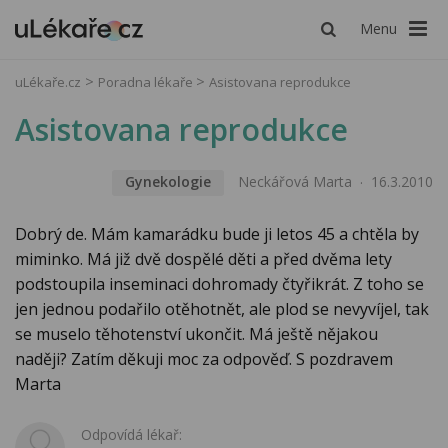
Menu
uLékaře.cz
Poradna lékaře
Asistovana reprodukce
Asistovana reprodukce
Gynekologie
Neckářová Marta
16.3.2010
Dobrý de. Mám kamarádku bude ji letos 45 a chtěla by
miminko. Má již dvě dospělé děti a před dvěma lety
podstoupila inseminaci dohromady čtyřikrát. Z toho se
jen jednou podařilo otěhotnět, ale plod se nevyvíjel, tak
se muselo těhotenství ukončit. Má ještě nějakou
naději? Zatím děkuji moc za odpověď. S pozdravem
Marta
Odpovídá lékař: