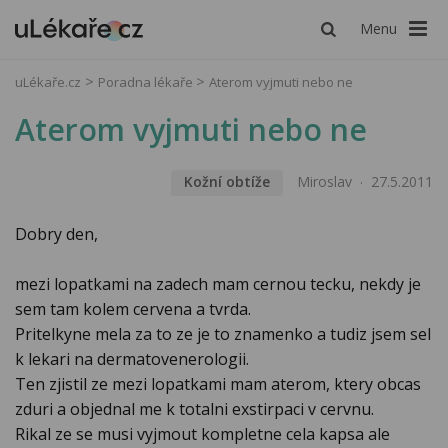
Menu
uLékaře.cz
Poradna lékaře
Aterom vyjmuti nebo ne
Aterom vyjmuti nebo ne
Kožní obtíže
Miroslav
27.5.2011
Dobry den,
mezi lopatkami na zadech mam cernou tecku, nekdy je
sem tam kolem cervena a tvrda.
Pritelkyne mela za to ze je to znamenko a tudiz jsem sel
k lekari na dermatovenerologii.
Ten zjistil ze mezi lopatkami mam aterom, ktery obcas
zduri a objednal me k totalni exstirpaci v cervnu.
Rikal ze se musi vyjmout kompletne cela kapsa ale