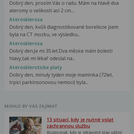
Dobrý den, prosím Vás o radu. Mám na hlavě dva
ateromy o velikosti asi 2 cm....
Aterosklerosa
Dobrý den, kvůli diagnostikované borelioze jsem
byla na CT mozku, ve výsledku...
Aterosklerosa
Dobrý den.Je mi 35.let.Dva měsíce mám bolesti
hlavy,tak mi lékař odeslal na...
Ateroskleroticke platy
Dobry den, minuly tyden moje maminka (72let,
trpici parkinsonovou nemoci) byla...
MOHLO BY VÁS ZAJÍMAT
13 situací, kdy je nutné volat
záchrannou službu
Rozpoznat, kdy je zdravotní stav vážný