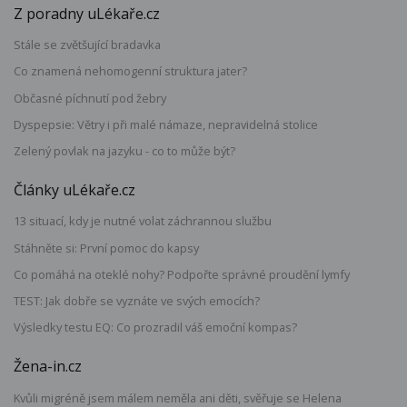
Z poradny uLékaře.cz
Stále se zvětšující bradavka
Co znamená nehomogenní struktura jater?
Občasné píchnutí pod žebry
Dyspepsie: Větry i při malé námaze, nepravidelná stolice
Zelený povlak na jazyku - co to může být?
Články uLékaře.cz
13 situací, kdy je nutné volat záchrannou službu
Stáhněte si: První pomoc do kapsy
Co pomáhá na oteklé nohy? Podpořte správné proudění lymfy
TEST: Jak dobře se vyznáte ve svých emocích?
Výsledky testu EQ: Co prozradil váš emoční kompas?
Žena-in.cz
Kvůli migréně jsem málem neměla ani děti, svěřuje se Helena