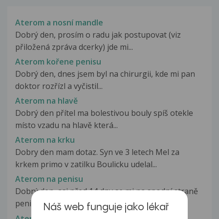
Aterom a nosní mandle
Dobrý den, prosím o radu jak postupovat (viz
přiložená zpráva dcerky) jde mi...
Aterom kořene penisu
Dobrý den, dnes jsem byl na chirurgii, kde mi pan
doktor rozřízl a vyčistil...
Aterom na hlavě
Dobrý den přítel ma bolestivou bouly spíš otekle
místo vzadu na hlavě která...
Aterom na krku
Dobry den mam dotaz. Syn ve 3 letech Mel za
krkem primo v zatilku Boulicku udelal...
Aterom na penisu
Dobrý den, asi před 14 dny se mi na spodní straně
penisu po holení s několikadenním...
Náš web funguje jako lékař
Aterom na stydkém pysku