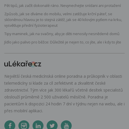
Pět tipů, jak začít dokonalé ráno. Nevynechejte snídani ani protažení
Způsob, jak se díváme do mobilu, velmi zatěžuje krční páteř, se
skloněnou hlavou je to stejná zátěž, jak se 40 kilovým pytlem na krku,
vysvětluje přední fyzioterapeut
Tipy maminek, jak na svačiny, aby je děti nenosily nesnědené domů
Jídlo jako palivo pro běžce: Důležité je nejen to, co jíte, ale i kdy to jíte
Největší česká medicínská online poradna a průkopník v oblasti
telemedicíny si klade za cíl zefektivnit a zkvalitnit české
zdravotnictví. Tým více jak 300 lékařů včetně desítek specialistů
obslouží průměrně 2 500 uživatelů měsíčně. Poradna je
pacientům k dispozici 24 hodin 7 dní v týdnu nejen na webu, ale i
přes mobilní aplikaci.