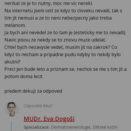
nerikal ze je to nutny, moc me vic nerekl.
Na internetu jsem cetl ze kdyz to cloveku nevadi, tak s
tim jit nemusi a ze to neni nebezpecny jako treba
melanom.
Ja bych ani nevedel ze to tam je (esteticky me to nevadi).
Navic pisou ze nekdy se to znovu muze udelat.
Chtel bych nezavysle vedet, musim jit na zakrok? Co
kdyz to necham a pripadne pudu kdyby to nekdy bylo
akutni?
Preci jen bude leto a priznam se, nechce se me s tim jit a
potom doma lecit.
predem dekuji za odpoved
Odpovídá lékař:
MUDr. Eva Dogoši
Specializace:
Dermatovenerologie, Dětské kožní