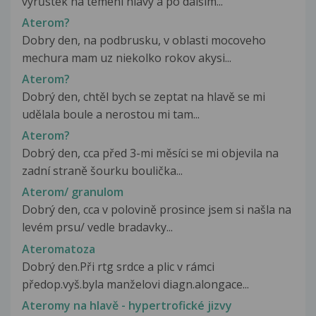
výrůstek na temeni hlavy a po dalším...
Aterom?
Dobry den, na podbrusku, v oblasti mocoveho
mechura mam uz niekolko rokov akysi...
Aterom?
Dobrý den, chtěl bych se zeptat na hlavě se mi
udělala boule a nerostou mi tam...
Aterom?
Dobrý den, cca před 3-mi měsíci se mi objevila na
zadní straně šourku boulička...
Aterom/ granulom
Dobrý den, cca v polovině prosince jsem si našla na
levém prsu/ vedle bradavky...
Ateromatoza
Dobrý den.Při rtg srdce a plic v rámci
předop.vyš.byla manželovi diagn.alongace...
Ateromy na hlavě - hypertrofické jizvy