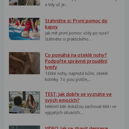
a kdy už je...
Stáhněte si: První pomoc do
kapsy
Jak mít první pomoc vždy po ruce?
Stáhněte si praktického...
Co pomáhá na oteklé nohy?
Podpořte správné proudění
lymfy
Těžké nohy, napnutá kůže, oteklé
kotníky. To jsou potíže,...
TEST: Jak dobře se vyznáte ve
svých emocích?
Někteří lidé dokážou zachovat klid i ve
vypjatých situacích....
VIDEO: Jak se zbavit deprese