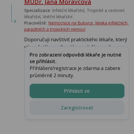
MUDr. Jana Moravcová
Specializace:
Infekční lékařství‎, Tropické a cestovní
lékařství‎, Vnitřní lékařství
Pracoviště:
Nemocnice na Bulovce, klinika infekčních,
parazitních a tropických nemocí
Doporučuji navštívit praktického lékaře, který
vás vyšetří a podle nálezu odešle na př...
Pro zobrazení odpovědi lékaře je nutné
se přihlásit.
Přihlášení/registrace je zdarma a zabere
průměrně 2 minuty.
Přihlásit se
Zaregistrovat