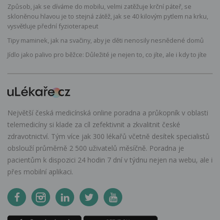
Způsob, jak se díváme do mobilu, velmi zatěžuje krční páteř, se
skloněnou hlavou je to stejná zátěž, jak se 40 kilovým pytlem na krku,
vysvětluje přední fyzioterapeut
Tipy maminek, jak na svačiny, aby je děti nenosily nesnědené domů
Jídlo jako palivo pro běžce: Důležité je nejen to, co jíte, ale i kdy to jíte
Největší česká medicínská online poradna a průkopník v oblasti
telemedicíny si klade za cíl zefektivnit a zkvalitnit české
zdravotnictví. Tým více jak 300 lékařů včetně desítek specialistů
obslouží průměrně 2 500 uživatelů měsíčně. Poradna je
pacientům k dispozici 24 hodin 7 dní v týdnu nejen na webu, ale i
přes mobilní aplikaci.