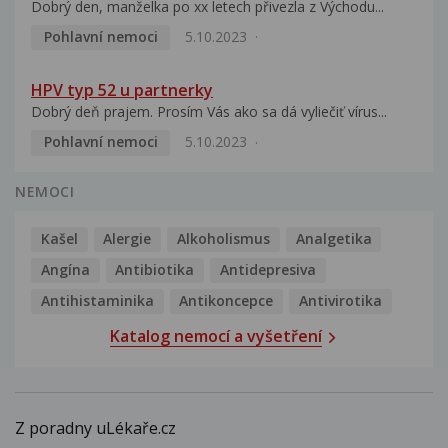
Dobrý den, manželka po xx letech přivezla z Východu...
Pohlavní nemoci
5.10.2023
HPV typ 52 u partnerky
Dobrý deň prajem. Prosím Vás ako sa dá vyliečiť vírus...
Pohlavní nemoci
5.10.2023
NEMOCI
Kašel
Alergie
Alkoholismus
Analgetika
Angína
Antibiotika
Antidepresiva
Antihistaminika
Antikoncepce
Antivirotika
Katalog nemocí a vyšetření
Z poradny uLékaře.cz