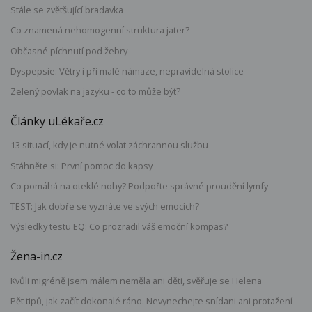
Stále se zvětšující bradavka
Co znamená nehomogenní struktura jater?
Občasné píchnutí pod žebry
Dyspepsie: Větry i při malé námaze, nepravidelná stolice
Zelený povlak na jazyku - co to může být?
Články uLékaře.cz
13 situací, kdy je nutné volat záchrannou službu
Stáhněte si: První pomoc do kapsy
Co pomáhá na oteklé nohy? Podpořte správné proudění lymfy
TEST: Jak dobře se vyznáte ve svých emocích?
Výsledky testu EQ: Co prozradil váš emoční kompas?
Žena-in.cz
Kvůli migréně jsem málem neměla ani děti, svěřuje se Helena
Pět tipů, jak začít dokonalé ráno. Nevynechejte snídani ani protažení