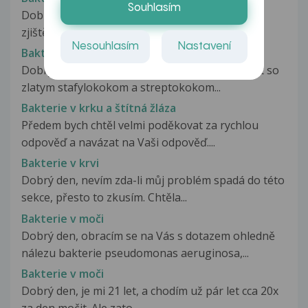
Souhlasím
Dobrý den, na základě výtěrů z krku, mi bylo
zjištěno masivní množství baktere...
Nesouhlasím
Nastavení
Bakterie v hrdle
Dobry den, chcela by som vediet, ci je mozne zit so
zlatym stafylokokom a streptokokom...
Bakterie v krku a štítná žláza
Předem bych chtěl velmi poděkovat za rychlou
odpověď a navázat na Vaši odpověď....
Bakterie v krvi
Dobrý den, nevím zda-li můj problém spadá do této
sekce, přesto to zkusím. Chtěla...
Bakterie v moči
Dobrý den, obracím se na Vás s dotazem ohledně
nálezu bakterie pseudomonas aeruginosa,...
Bakterie v moči
Dobrý den, je mi 21 let, a chodím už pár let cca 20x
za den močit. Ale zato...