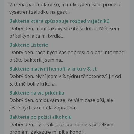
Vazena pani doktorko, minuly tyden jsem prodelal
vysetreni zaludku na gast....
Bakterie která způsobuje rozpad vaječníků
Dobrý den, mám takový složitější dotaz. Měl jsem
přítelkyni a ta mi tvrdla,...
Bakterie Listerie
Dobrý den, ráda bych Vás poprosila o pár informací
o této bakterii. Jsem na...
Bakterie masivní hemofil v krku v 8. tt
Dobrý den, Nyní jsem v 8. týdnu těhotenství. Již od
5. tt mě bolí v krku a...
Bakterie na wc prkénku
Dobrý den, omlouvám se, že Vám zase píši, ale
ještě bych se chtěla zeptat na...
Bakterie po požití alkoholu
Dobrý den, Už něakou dobu máme s přítelkyní
problém. Zakazuje mi pít alkohol,...