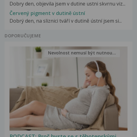
Dobry den, objevila jsem v dutine ustni skvrnu viz...
Červený pigment v dutině ústní
Dobrý den, na sliznici tváří v dutině ústní jsem si...
DOPORUČUJEME
Nevolnost nemusí být nutnou...
PODCAST: Proč byste se s těhotenskými