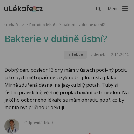
Menu
uLékaře.cz
Poradna lékaře
bakterie v dutině ústní?
Bakterie v dutině ústní?
Infekce
Zdeněk
2.11.2015
Dobrý den, poslední 3 dny mám v ústech podivný pocit,
jako bych měl opařený jazyk nebo plná ústa plaku.
Mírně zduřená dásna, na jazyku bílý potah. Tuby si
čistím pravidelně včetně proplachování ústní vodou. Na
jakého odborného lékaře se mám obrátit, popř. co by
mohlo být příčinou? děkuji
Odpovídá lékař: