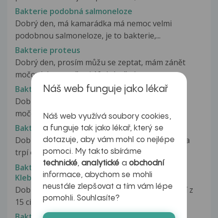
Bakterie podobná salmoneloze
Dobrý den, má kamarádka má nemoc velmi
podobnou salmoneloze, je to bakterie,...
Bakterie proteus
Dobrý den, prosím můžu se zeptat, mám zánět
močových cest už asi 10 dní, před...
Bakterie proteus
Náš web funguje jako lékař
Dobrý den, prosím můžu se zeptat, mám zánět
močových cest už asi 10 dní, před...
Náš web využívá soubory cookies,
Bakterie Pseudomonas aeruginosa
a funguje tak jako lékař, který se
Dobrý den,moc prosím o radu. Má 6 ti letá dcera
dotazuje, aby vám mohl co nejlépe
trpí od 2 let na záněty dolních...
pomoci. My takto sbíráme
technické
,
analytické
a
obchodní
Bakterie v dýchacích cestách, bolest v krku,
informace, abychom se mohli
Klebsiella pneumoniae
neustále zlepšovat a tím vám lépe
Dobrý den. Před měsícem jsem omezila kouření z
pomohli. Souhlasíte?
15 cigaret na 5 denně. Od té...
Bakterie v hrdle