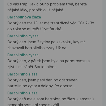
Co vás trápí, jak dlouho problém trvá, berete
nějaké léky, proběhlo již nějaké...
Bartholinova žlazá
Dobrý den cca 15 let mě trápí divná věc. CCa 2- 3x
do roka se mi zvětší lymfatická...
Bartoliniho cysta
Dobrý den. Jsem 3 týdny po zákroku, kdy mě
zbavovali bartoliniho cysty. Už na...
Bartoliniho cysta
Dobrý den, v pátek jsem byla na pohotovosti a
zjistili mi zánět Bartoliniho...
Bartoliniho žláza
Dobry den, jsem pátý den po odstraneni
bartoliniho cysty a delohy. Po operaci...
Bartoliniho žláza
Dobrý deň mala som bartoloniho žľazu ( absces )
nemohla som ani chodiť kvôli...