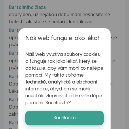
Bartoliniho žláza
dobrý den, už nějakou dobu mám nesnesitelné
bolesti...ale stále se nedaří identifikovat...
Bartoliniho žláza
upřesňuji dotaz popožený před chvílí. Ve zprávě je
Náš web funguje jako lékař
psáno: ve střední části pochvy,...
Bartoliniho žláza
Náš web využívá soubory cookies,
upřesňuji dotaz položený před chvílí. Ve zprávě je
a funguje tak jako lékař, který se
psáno: ve střední části pochvy,...
dotazuje, aby vám mohl co nejlépe
pomoci. My takto sbíráme
Bartoliniho žláza
technické
,
analytické
a
obchodní
Dobrý den Mám už pár let bouličku pod pyskem.
informace, abychom se mohli
Lékaři jsem to říkala a řekla...
neustále zlepšovat a tím vám lépe
Bartoliniho žláza
pomohli. Souhlasíte?
Dobrý den, asi před týdnem mi provedli malý
zákrok a nařízli mi žlázu, pak doktor...
Souhlasím
Bartoliniho žľaza