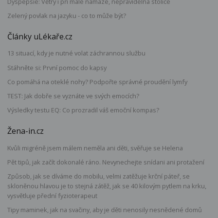
Dyspepsie: Větry i při malé námaze, nepravidelná stolice
Zelený povlak na jazyku - co to může být?
Články uLékaře.cz
13 situací, kdy je nutné volat záchrannou službu
Stáhněte si: První pomoc do kapsy
Co pomáhá na oteklé nohy? Podpořte správné proudění lymfy
TEST: Jak dobře se vyznáte ve svých emocích?
Výsledky testu EQ: Co prozradil váš emoční kompas?
Žena-in.cz
Kvůli migréně jsem málem neměla ani děti, svěřuje se Helena
Pět tipů, jak začít dokonalé ráno. Nevynechejte snídani ani protažení
Způsob, jak se díváme do mobilu, velmi zatěžuje krční páteř, se
skloněnou hlavou je to stejná zátěž, jak se 40 kilovým pytlem na krku,
vysvětluje přední fyzioterapeut
Tipy maminek, jak na svačiny, aby je děti nenosily nesnědené domů