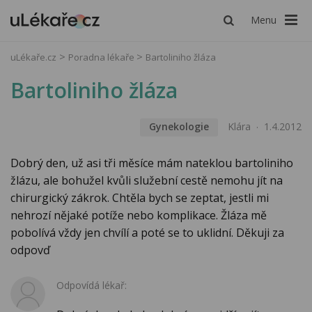
Menu
uLékaře.cz
Poradna lékaře
Bartoliniho žláza
Bartoliniho žláza
Gynekologie
Klára
1.4.2012
Dobrý den, už asi tři měsíce mám nateklou bartoliniho
žlázu, ale bohužel kvůli služební cestě nemohu jít na
chirurgický zákrok. Chtěla bych se zeptat, jestli mi
nehrozí nějaké potíže nebo komplikace. Žláza mě
pobolívá vždy jen chvílí a poté se to uklidní. Děkuji za
odpovď
Odpovídá lékař: