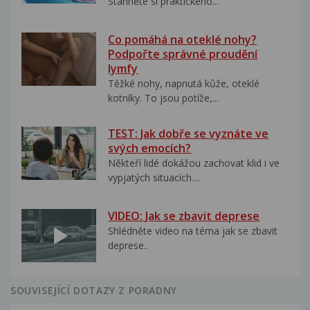
Stáhněte si praktického...
Co pomáhá na oteklé nohy?
Podpořte správné proudění
lymfy
Těžké nohy, napnutá kůže, oteklé
kotníky. To jsou potíže,...
TEST: Jak dobře se vyznáte ve
svých emocích?
Někteří lidé dokážou zachovat klid i ve
vypjatých situacích....
VIDEO: Jak se zbavit deprese
Shlédněte video na téma jak se zbavit
deprese..
SOUVISEJÍCÍ DOTAZY Z PORADNY