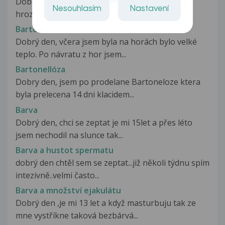
Dobrý deň,mám cystu b.ž. o veľkosti veľkého
Nesouhlasím
Nastavení
hrozna. Sama o sebe nie je bolestivá....
Bartolinitis
Dobrý den, včera jsem byla na horách bylo velké
teplo. Po návratu z hor jsem...
Bartonellóza
Dobry den, jsem po prodelane Bartoneloze ktera
byla prelecena 14 dni klacidem...
Barva
Dobrý den, chci se zeptat je mi 15let a přes léto
jsem nechodil na slunce tak...
Barva a hustot spermatu
dobrý den chtěl sem se zeptat...již několi týdnu spím
intezivně..velmi často...
Barva a množství ejakulátu
Dobrý den ,je mi 13 let a když masturbuju tak ze
mne vystříkne taková bezbárvá...