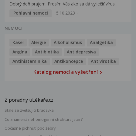
Dobrý deň prajem. Prosím Vás ako sa dá vyliečiť vírus...
Pohlavní nemoci
5.10.2023
NEMOCI
Kašel
Alergie
Alkoholismus
Analgetika
Angína
Antibiotika
Antidepresiva
Antihistaminika
Antikoncepce
Antivirotika
Katalog nemocí a vyšetření
Z poradny uLékaře.cz
Stále se zvětšující bradavka
Co znamená nehomogenní struktura jater?
Občasné píchnutí pod žebry