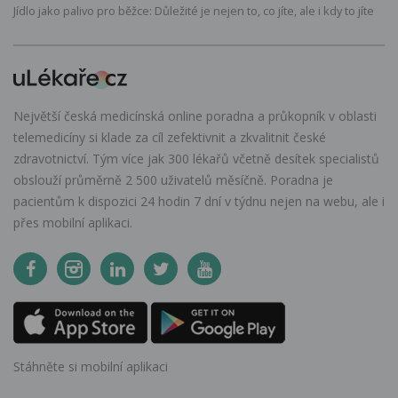
Jídlo jako palivo pro běžce: Důležité je nejen to, co jíte, ale i kdy to jíte
Největší česká medicínská online poradna a průkopník v oblasti
telemedicíny si klade za cíl zefektivnit a zkvalitnit české
zdravotnictví. Tým více jak 300 lékařů včetně desítek specialistů
obslouží průměrně 2 500 uživatelů měsíčně. Poradna je
pacientům k dispozici 24 hodin 7 dní v týdnu nejen na webu, ale i
přes mobilní aplikaci.
Stáhněte si mobilní aplikaci