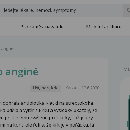
Pro zaměstnavatele
Mobilní aplikace
 angině
o angině
MO
Uši, nos, krk
Katka
12.6.2020
 dobrala antibiotika Klacid na streptokoka.
a udělala výtěr z krku a výsledky ukázaly, že
proti němu zvýšené protilátky, což je prý
mi na kontrole řekla, že krk je v pořádku. Já