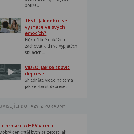
potíže,...
TEST: Jak dobře se
vyznáte ve svých
emocích?
Někteří lidé dokážou
zachovat klid i ve vypjatých
situacích....
VIDEO: Jak se zbavit
deprese
Shlédněte video na téma
jak se zbavit deprese..
UVISEJÍCÍ DOTAZY Z PORADNY
Informace o HPV virech
Dobrý den,chtěl bych se zeptat,jak