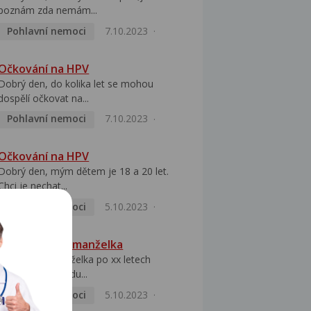
poznám zda nemám...
Pohlavní nemoci
7.10.2023
Očkování na HPV
Dobrý den, do kolika let se mohou
dospělí očkovat na...
Pohlavní nemoci
7.10.2023
Očkování na HPV
Dobrý den, mým dětem je 18 a 20 let.
Chci je nechat...
Pohlavní nemoci
5.10.2023
HPV pozitivní manželka
Dobrý den, manželka po xx letech
přivezla z Východu...
Pohlavní nemoci
5.10.2023