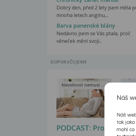
Dobrý den, před 2 lety jsem měla p
mnoha letech angínu,...
Barva panenské blány
Nedávno jsem se Vás ptala, proč
věneček mění svoji...
DOPORUČUJEME
Nevolnost nemusí být nutnou...
Jak 
Náš we
Náš web
tak jako
PODCAST: Proč
Ztu
mohl co