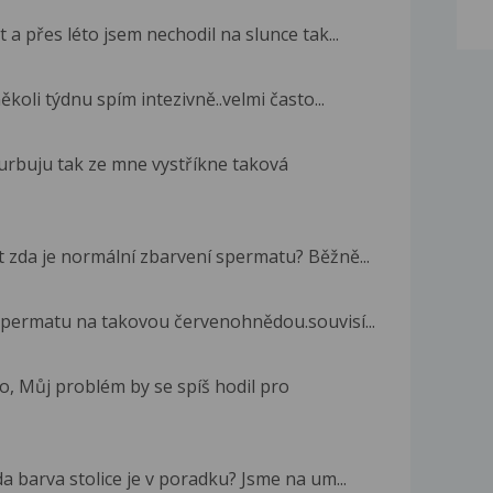
t a přes léto jsem nechodil na slunce tak...
ěkoli týdnu spím intezivně..velmi často...
turbuju tak ze mne vystříkne taková
 zda je normální zbarvení spermatu? Běžně...
a spermatu na takovou červenohnědou.souvisí...
, Můj problém by se spíš hodil pro
a barva stolice je v poradku? Jsme na um...