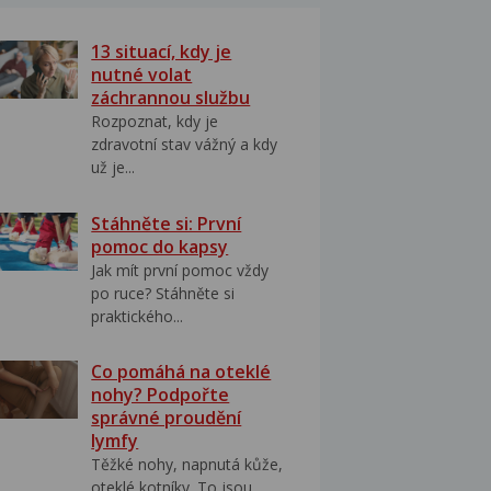
13 situací, kdy je
nutné volat
záchrannou službu
Rozpoznat, kdy je
zdravotní stav vážný a kdy
už je...
Stáhněte si: První
pomoc do kapsy
Jak mít první pomoc vždy
po ruce? Stáhněte si
praktického...
Co pomáhá na oteklé
nohy? Podpořte
správné proudění
lymfy
Těžké nohy, napnutá kůže,
oteklé kotníky. To jsou