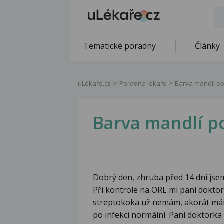
Tematické poradny
Články
uLékaře.cz
Poradna lékaře
Barva mandlí po
Barva mandlí p
Dobrý den, zhruba před 14 dni jsem
Při kontrole na ORL mi paní doktork
streptokoka už nemám, akorát mám 
po infekci normální. Paní doktorka 