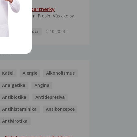
HPV typ 52 u partnerky
Dobrý deň prajem. Prosím Vás ako sa
dá vyliečiť vírus...
Pohlavní nemoci
5.10.2023
MOCI
Kašel
Alergie
Alkoholismus
Analgetika
Angína
Antibiotika
Antidepresiva
Antihistaminika
Antikoncepce
Antivirotika