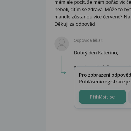
mám ale pocit, že mám pořád víc č
nebolí, cítím se zdravá. Může to b
mandle zůstanou více červené? Na O
Děkuji za odpověď
Odpovídá lékař:
Dobrý den Kateřino,
ano, je možné, že po prodě
Pro zobrazení odpovědi 
Přihlášení/registrace j
Přihlásit se