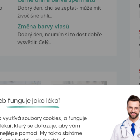
o
Dobrý den, chci se zeptat- může mít
živočišné uhlí...
Změna barvy vlasů
Dobrý den, neumím si to dost dobře
vysvětlit. Celý...
na zdravá játra?
Myasthenia gravis – vše, co...
b funguje jako lékař
 využívá soubory cookies, a funguje
 lékař, který se dotazuje, aby vám
kovatění
Inovativní
 nejlépe pomoci. My takto sbíráme