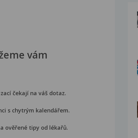
žeme vám
izací čekají na váš dotaz.
nci s chytrým kalendářem.
a ověřené tipy od lékařů.