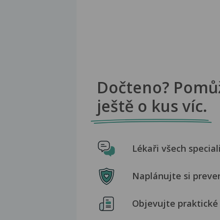
Dočteno? Pomů
ještě o kus víc.
Lékaři všech special
Naplánujte si preve
Objevujte praktické 