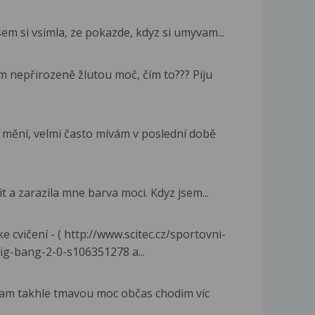
jsem si vsimla, ze pokazde, kdyz si umyvam...
 nepřirozeně žlutou moč, čím to??? Piju
 mění, velmi často mívám v poslední době
t a zarazila mne barva moci. Kdyz jsem...
 cvičení - ( http://www.scitec.cz/sportovni-
ig-bang-2-0-s106351278 a...
am takhle tmavou moc občas chodim víc