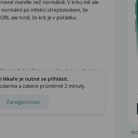
ervené mandle než normálně. V krku mě ale
ýt normální po infekci streptokokem, že
RL ale tvrdí, že krk je v pořádku
lané infekci zůstane změna barvy sliznice....
lékaře je nutné se přihlásit.
e zdarma a zabere průměrně 2 minuty.
Zaregistrovat
MO