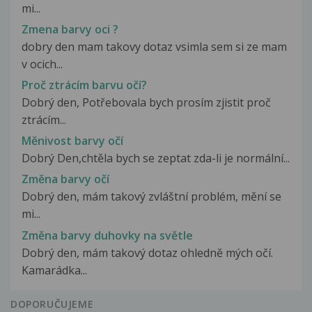
mi...
Zmena barvy oci ?
dobry den mam takovy dotaz vsimla sem si ze mam
v ocich...
Proč ztrácím barvu očí?
Dobrý den, Potřebovala bych prosím zjistit proč
ztrácím...
Měnivost barvy očí
Dobrý Den,chtěla bych se zeptat zda-li je normální...
Změna barvy očí
Dobrý den, mám takový zvláštní problém, mění se
mi...
Změna barvy duhovky na světle
Dobrý den, mám takový dotaz ohledně mých očí.
Kamarádka...
DOPORUČUJEME