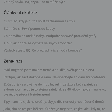
Zelený povlak na jazyku - co to může být?
Články uLékaře.cz
13 situací, kdy je nutné volat záchrannou službu
Stáhněte si: První pomoc do kapsy
Co pomáhá na oteklé nohy? Podpořte správné proudění lymfy
TEST: Jak dobře se vyznáte ve svých emocích?
Výsledky testu EQ: Co prozradil váš emoční kompas?
Žena-in.cz
Kvůli migréně jsem málem neměla ani děti, svěřuje se Helena
Pět tipů, jak začít dokonalé ráno. Nevynechejte snídani ani protažení
Způsob, jak se díváme do mobilu, velmi zatěžuje krční páteř, se
skloněnou hlavou je to stejná zátěž, jak se 40 kilovým pytlem na krku,
vysvětluje přední fyzioterapeut
Tipy maminek, jak na svačiny, aby je děti nenosily nesnědené domů
Jídlo jako palivo pro běžce: Důležité je nejen to, co jíte, ale i kdy to jíte