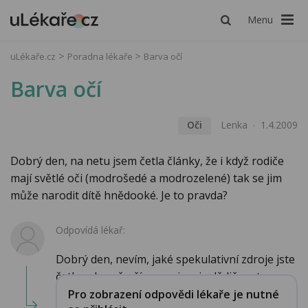
Menu
uLékaře.cz
Poradna lékaře
Barva očí
Barva očí
Oči
Lenka
1.4.2009
Dobrý den, na netu jsem četla články, že i když rodiče
mají světlé oči (modrošedé a modrozelené) tak se jim
může narodit dítě hnědooké. Je to pravda?
Odpovídá lékař:
Dobrý den, nevím, jaké spekulativní zdroje jste
četla, v barvě očí se projevuje dědičnost ...
Pro zobrazení odpovědi lékaře je nutné