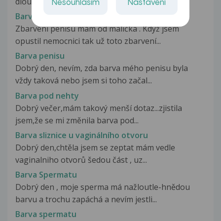
dlouho jinak zbarvenou kůži než...
Nesouhlasím
Nastavení
Barva penisu
Zbarvení penisu mám od malička . Když jsem
opustil nemocnici tak už toto zbarvení...
Barva penisu
Dobrý den, nevím, zda barva mého penisu byla
vždy taková nebo jsem si toho začal...
Barva pod nehty
Dobrý večer,mám takový menší dotaz...zjistila
jsem,že se mi změnila barva pod...
Barva sliznice u vaginálního otvoru
Dobrý den,chtěla jsem se zeptat mám vedle
vaginalniho otvorů šedou část , uz...
Barva Spermatu
Dobrý den , moje sperma má nažloutle-hnědou
barvu a trochu zapáchá a nevím jestli...
Barva spermatu