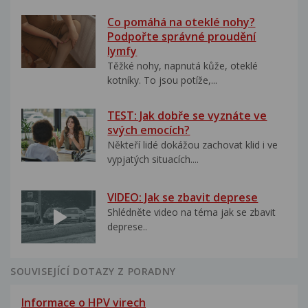
Co pomáhá na oteklé nohy?
Podpořte správné proudění
lymfy
Těžké nohy, napnutá kůže, oteklé
kotníky. To jsou potíže,...
TEST: Jak dobře se vyznáte ve
svých emocích?
Někteří lidé dokážou zachovat klid i ve
vypjatých situacích....
VIDEO: Jak se zbavit deprese
Shlédněte video na téma jak se zbavit
deprese..
SOUVISEJÍCÍ DOTAZY Z PORADNY
Informace o HPV virech