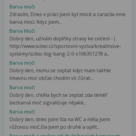
Barva moči
Zdravím, Dnes v práci jsem byl mocit a zarazila mne
barva moci. Kdyz jsem...
Barva Moči
Dobrý den, užívám doplňky stravy ke cvičení - (
http://www.scitec.cz/sportovni-vyziva/kreatinove-
systemy/scitec-big-bang-2-0-s106351278 a...
Barva moči
Dobrý den, mohu se zeptat kdyz mam takhle
tmavou moc občas chodim víc čůrat...
Barva moči
Dobrý den, chtěla bych se zeptat zda téměř
bezbarvá moč signalizuje nějaké...
Barva moči
Dobrý den, dnes jsem šla na WC a měla jsem
růžovou moč,šla jsem po druhé a opět...