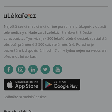
Největší česká medicínská online poradna a průkopník v oblasti
telemedicíny si klade za cíl zefektivnit a zkvalitnit české
zdravotnictví. Tým více jak 300 lékařů včetně desítek specialistů
obslouží průměrně 2 500 uživatelů měsíčně. Poradna je
pacientům k dispozici 24 hodin 7 dní v týdnu nejen na webu, ale i
přes mobilní aplikaci.
Stáhněte si mobilní aplikaci
Poradna lékaře