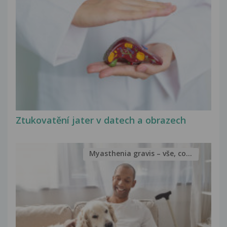
Ztukovatění jater v datech a obrazech
Myasthenia gravis – vše, co...