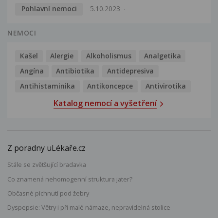
Pohlavní nemoci
5.10.2023
NEMOCI
Kašel
Alergie
Alkoholismus
Analgetika
Angína
Antibiotika
Antidepresiva
Antihistaminika
Antikoncepce
Antivirotika
Katalog nemocí a vyšetření
Z poradny uLékaře.cz
Stále se zvětšující bradavka
Co znamená nehomogenní struktura jater?
Občasné píchnutí pod žebry
Dyspepsie: Větry i při malé námaze, nepravidelná stolice