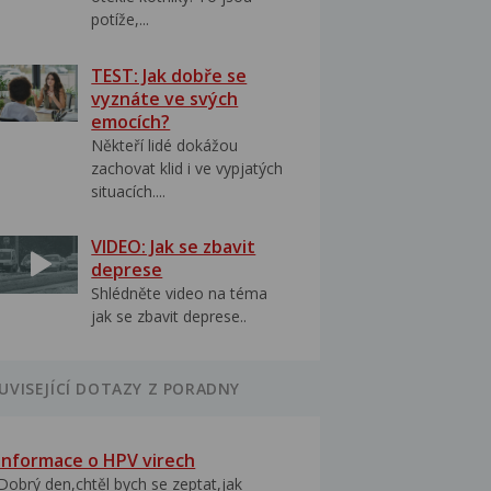
potíže,...
TEST: Jak dobře se
vyznáte ve svých
emocích?
Někteří lidé dokážou
zachovat klid i ve vypjatých
situacích....
VIDEO: Jak se zbavit
deprese
Shlédněte video na téma
jak se zbavit deprese..
UVISEJÍCÍ DOTAZY Z PORADNY
Informace o HPV virech
Dobrý den,chtěl bych se zeptat,jak