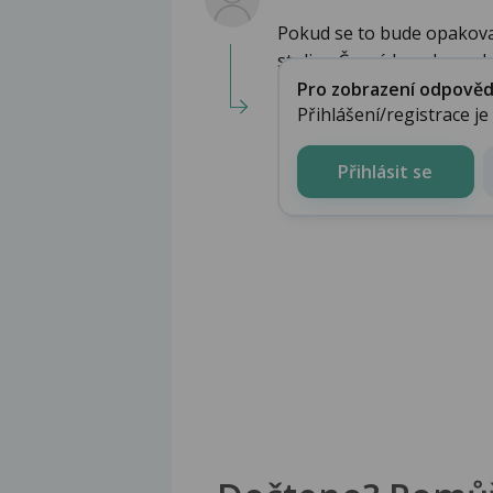
Pokud se to bude opakovat
stolice. Černé kousky moh.
Pro zobrazení odpovědi 
Přihlášení/registrace j
Přihlásit se