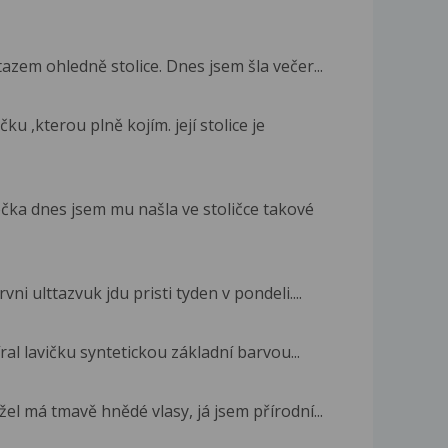
azem ohledně stolice. Dnes jsem šla večer...
u ,kterou plně kojím. její stolice je
ka dnes jsem mu našla ve stoličce takové
ni ulttazvuk jdu pristi tyden v pondeli....
ral lavičku syntetickou základní barvou...
el má tmavě hnědé vlasy, já jsem přírodní...