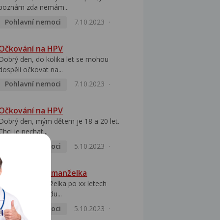
poznám zda nemám...
Pohlavní nemoci
7.10.2023
Očkování na HPV
Dobrý den, do kolika let se mohou
dospělí očkovat na...
Pohlavní nemoci
7.10.2023
Očkování na HPV
Dobrý den, mým dětem je 18 a 20 let.
Chci je nechat...
Pohlavní nemoci
5.10.2023
HPV pozitivní manželka
Dobrý den, manželka po xx letech
přivezla z Východu...
Pohlavní nemoci
5.10.2023