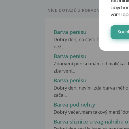
technick
abychom
VÍCE DOTAZŮ Z PORADNY
vám lép
Barva penisu
Souh
Dobrý den, na části žaludu už mám
než...
Barva penisu
Zbarvení penisu mám od malička . K
zbarvení...
Barva penisu
Dobrý den, nevím, zda barva mého 
začal...
Barva pod nehty
Dobrý večer,mám takový menší dotaz.
Barva sliznice u vaginálního 