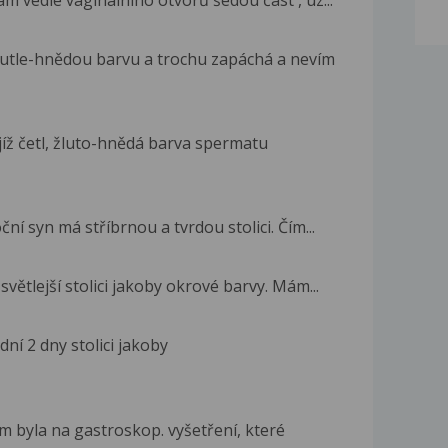
m vedle vaginalniho otvorů šedou část , uz...
utle-hnědou barvu a trochu zapáchá a nevím
jíž četl, žluto-hnědá barva spermatu
ní syn má stříbrnou a tvrdou stolici. Čím...
ětlejší stolici jakoby okrové barvy. Mám...
ní 2 dny stolici jakoby
m byla na gastroskop. vyšetření, které