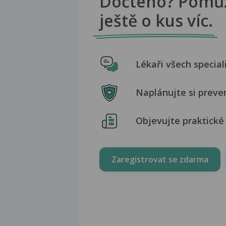
Dočteno? Pomů
ještě o kus víc.
Lékaři všech special
Naplánujte si preve
Objevujte praktické 
Zaregistrovat se zdarma