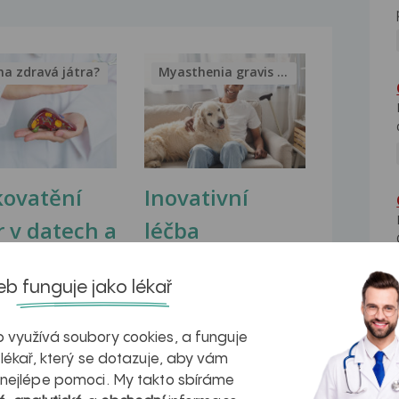
na zdravá játra?
Myasthenia gravis – vše, co...
kovatění
Inovativní
r v datech a
léčba
azech
myastenie –
b funguje jako lékař
naděje pro ty,
kteří ji...
 využívá soubory cookies, a funguje
 lékař, který se dotazuje, aby vám
 nejlépe pomoci. My takto sbíráme