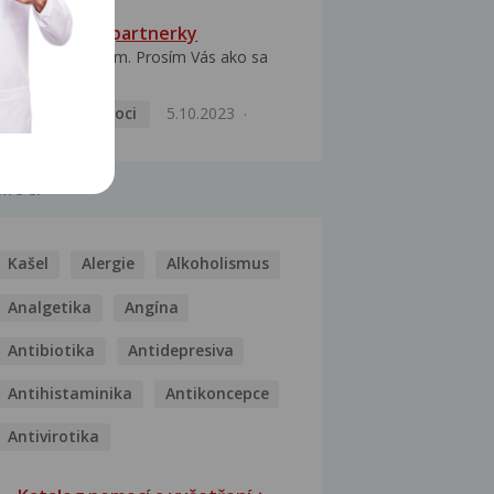
HPV typ 52 u partnerky
Dobrý deň prajem. Prosím Vás ako sa
dá vyliečiť vírus...
Pohlavní nemoci
5.10.2023
MOCI
Kašel
Alergie
Alkoholismus
Analgetika
Angína
Antibiotika
Antidepresiva
Antihistaminika
Antikoncepce
Antivirotika