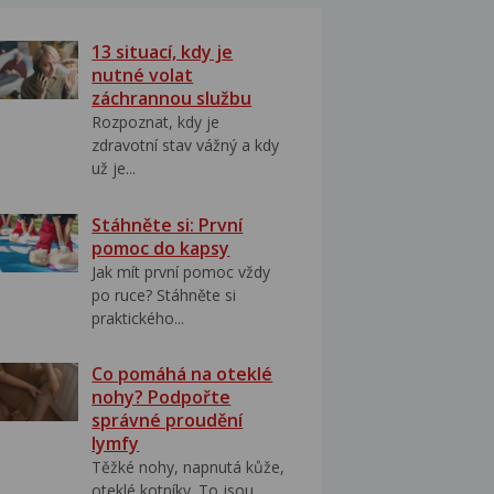
13 situací, kdy je
nutné volat
záchrannou službu
Rozpoznat, kdy je
zdravotní stav vážný a kdy
už je...
Stáhněte si: První
pomoc do kapsy
Jak mít první pomoc vždy
po ruce? Stáhněte si
praktického...
Co pomáhá na oteklé
nohy? Podpořte
správné proudění
lymfy
Těžké nohy, napnutá kůže,
oteklé kotníky. To jsou