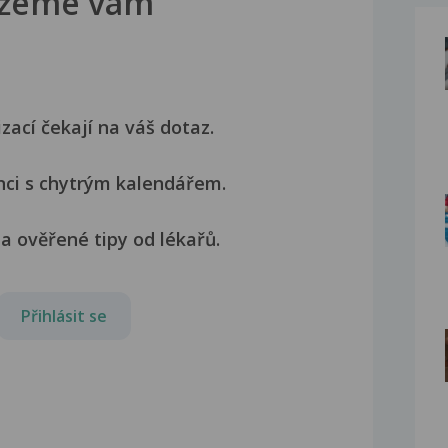
žeme vám
izací čekají na váš dotaz.
nci s chytrým kalendářem.
a ověřené tipy od lékařů.
Přihlásit se