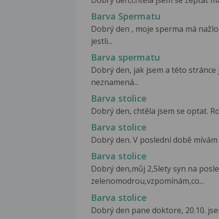
Dobrý den,chtěla jsem se zeptat má
Barva Spermatu
Dobrý den , moje sperma má nažlo
jestli...
Barva spermatu
Dobrý den, jak jsem a této stránce 
neznamená...
Barva stolice
Dobrý den, chtěla jsem se optat. Roč
Barva stolice
Dobrý den. V poslední době mívám sv
Barva stolice
Dobrý den,můj 2,5lety syn na posled
zelenomodrou,vzpomínám,co...
Barva stolice
Dobrý den pane doktore, 20.10. jse