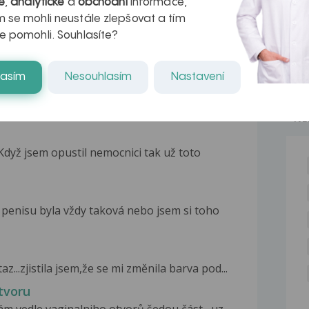
é
,
analytické
a
obchodní
informace,
 se mohli neustále zlepšovat a tím
e pomohli. Souhlasíte?
lasím
Nesouhlasím
Nastavení
 vážně hodně dlouho jinak zbarvenou kůži
NE
dyž jsem opustil nemocnici tak už toto
penisu byla vždy taková nebo jsem si toho
..zjistila jsem,že se mi změnila barva pod...
otvoru