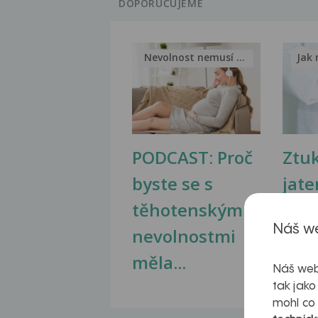
DOPORUČUJEME
Nevolnost nemusí být nutnou...
Jak 
PODCAST: Proč
Ztu
byste se s
jate
těhotenskými
obr
Náš we
nevolnostmi
měla...
Náš web
tak jako
mohl co