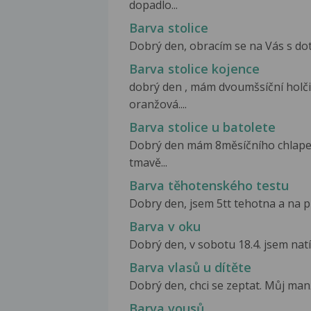
dopadlo...
Barva stolice
Dobrý den, obracím se na Vás s dot
Barva stolice kojence
dobrý den , mám dvoumšsíční holčičk
oranžová....
Barva stolice u batolete
Dobrý den mám 8měsíčního chlapeč
tmavě...
Barva těhotenského testu
Dobry den, jsem 5tt tehotna a na prv
Barva v oku
Dobrý den, v sobotu 18.4. jsem natí
Barva vlasů u dítěte
Dobrý den, chci se zeptat. Můj manž
Barva vousů