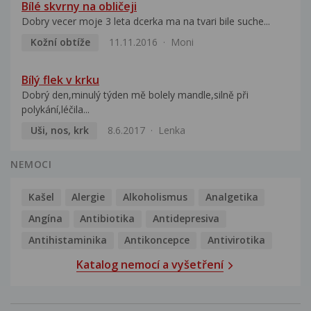
Bílé skvrny na obličeji
Dobry vecer moje 3 leta dcerka ma na tvari bile suche...
Kožní obtíže
11.11.2016
Moni
Bílý flek v krku
Dobrý den,minulý týden mě bolely mandle,silně při
polykání,léčila...
Uši, nos, krk
8.6.2017
Lenka
NEMOCI
Kašel
Alergie
Alkoholismus
Analgetika
Angína
Antibiotika
Antidepresiva
Antihistaminika
Antikoncepce
Antivirotika
Katalog nemocí a vyšetření