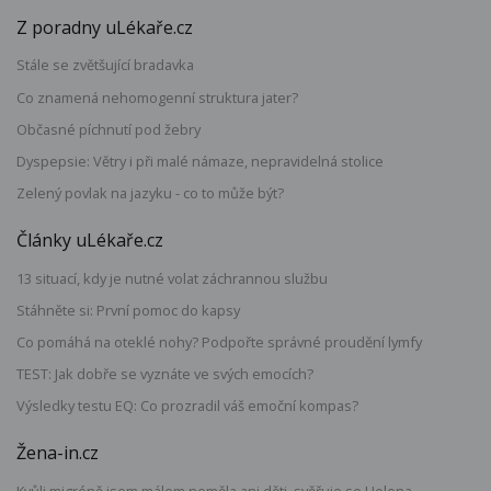
Z poradny uLékaře.cz
Stále se zvětšující bradavka
Co znamená nehomogenní struktura jater?
Občasné píchnutí pod žebry
Dyspepsie: Větry i při malé námaze, nepravidelná stolice
Zelený povlak na jazyku - co to může být?
Články uLékaře.cz
13 situací, kdy je nutné volat záchrannou službu
Stáhněte si: První pomoc do kapsy
Co pomáhá na oteklé nohy? Podpořte správné proudění lymfy
TEST: Jak dobře se vyznáte ve svých emocích?
Výsledky testu EQ: Co prozradil váš emoční kompas?
Žena-in.cz
Kvůli migréně jsem málem neměla ani děti, svěřuje se Helena