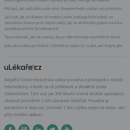
Pět tipů, jak začít dokonalé ráno. Nevynechejte snídani ani protažení
Způsob, jak se díváme do mobilu, velmi zatěžuje krční páteř, se
skloněnou hlavou je to stejná zátěž, jak se 40 kilovým pytlem na krku,
vysvětluje přední fyzioterapeut
Tipy maminek, jak na svačiny, aby je děti nenosily nesnědené domů
Jídlo jako palivo pro běžce: Důležité je nejen to, co jíte, ale i kdy to jíte
Největší česká medicínská online poradna a průkopník v oblasti
telemedicíny si klade za cíl zefektivnit a zkvalitnit české
zdravotnictví. Tým více jak 300 lékařů včetně desítek specialistů
obslouží průměrně 2 500 uživatelů měsíčně. Poradna je
pacientům k dispozici 24 hodin 7 dní v týdnu nejen na webu, ale i
přes mobilní aplikaci.