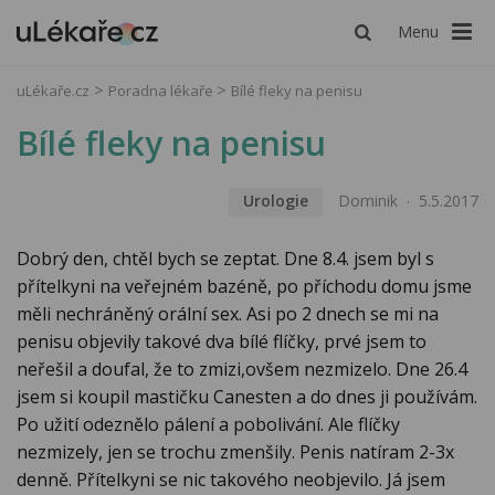
Menu
uLékaře.cz
Poradna lékaře
Bílé fleky na penisu
Bílé fleky na penisu
Urologie
Dominik
5.5.2017
Dobrý den, chtěl bych se zeptat. Dne 8.4. jsem byl s
přítelkyni na veřejném bazéně, po příchodu domu jsme
měli nechráněný orální sex. Asi po 2 dnech se mi na
penisu objevily takové dva bílé flíčky, prvé jsem to
neřešil a doufal, že to zmizi,ovšem nezmizelo. Dne 26.4
jsem si koupil mastičku Canesten a do dnes ji používám.
Po užití odeznělo pálení a pobolivání. Ale flíčky
nezmizely, jen se trochu zmenšily. Penis natíram 2-3x
denně. Přítelkyni se nic takového neobjevilo. Já jsem