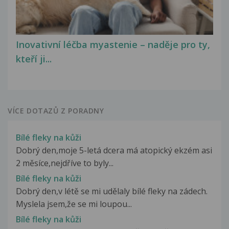
Inovativní léčba myastenie – naděje pro ty,
kteří ji...
VÍCE DOTAZŮ Z PORADNY
Bílé fleky na kůži
Dobrý den,moje 5-letá dcera má atopický ekzém asi
2 měsíce,nejdříve to byly...
Bílé fleky na kůži
Dobrý den,v létě se mi udělaly bílé fleky na zádech.
Myslela jsem,že se mi loupou...
Bílé fleky na kůži