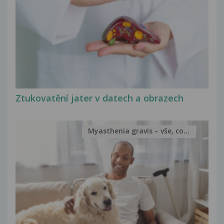
Ztukovatění jater v datech a obrazech
Myasthenia gravis – vše, co...