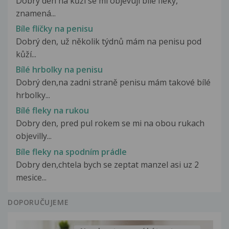
Dobrý den na kůži se mi objevují bílé fleky,
znamená...
Bíle flíčky na penisu
Dobrý den, už několik týdnů mám na penisu pod
kůží...
Bílé hrbolky na penisu
Dobrý den,na zadni straně penisu mám takové bílé
hrbolky...
Bílé fleky na rukou
Dobry den, pred pul rokem se mi na obou rukach
objevilly...
Bíle fleky na spodním prádle
Dobry den,chtela bych se zeptat manzel asi uz 2
mesice...
DOPORUČUJEME