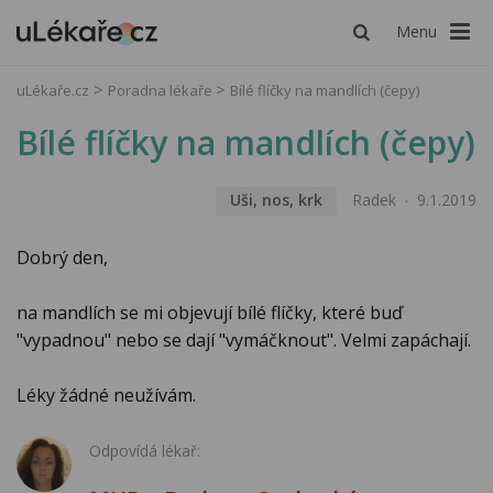
Menu
uLékaře.cz
Poradna lékaře
Bílé flíčky na mandlích (čepy)
Bílé flíčky na mandlích (čepy)
Uši, nos, krk
Radek
9.1.2019
Dobrý den,
na mandlích se mi objevují bílé flíčky, které buď
"vypadnou" nebo se dají "vymáčknout". Velmi zapáchají.
Léky žádné neužívám.
Odpovídá lékař: