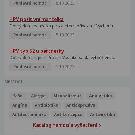
Pohlavní nemoci
5.10.2023
HPV pozitivní manželka
Dobrý den, manželka po xx letech přivezla z Východu...
Pohlavní nemoci
5.10.2023
HPV typ 52 u partnerky
Dobrý deň prajem. Prosím Vás ako sa dá vyliečiť vírus...
Pohlavní nemoci
5.10.2023
NEMOCI
Kašel
Alergie
Alkoholismus
Analgetika
Angína
Antibiotika
Antidepresiva
Antihistaminika
Antikoncepce
Antivirotika
Katalog nemocí a vyšetření