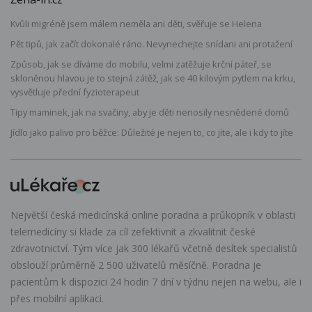
Kvůli migréně jsem málem neměla ani děti, svěřuje se Helena
Pět tipů, jak začít dokonalé ráno. Nevynechejte snídani ani protažení
Způsob, jak se díváme do mobilu, velmi zatěžuje krční páteř, se
skloněnou hlavou je to stejná zátěž, jak se 40 kilovým pytlem na krku,
vysvětluje přední fyzioterapeut
Tipy maminek, jak na svačiny, aby je děti nenosily nesnědené domů
Jídlo jako palivo pro běžce: Důležité je nejen to, co jíte, ale i kdy to jíte
Největší česká medicínská online poradna a průkopník v oblasti
telemedicíny si klade za cíl zefektivnit a zkvalitnit české
zdravotnictví. Tým více jak 300 lékařů včetně desítek specialistů
obslouží průměrně 2 500 uživatelů měsíčně. Poradna je
pacientům k dispozici 24 hodin 7 dní v týdnu nejen na webu, ale i
přes mobilní aplikaci.