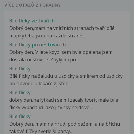
VÍCE DOTAZŮ Z PORADNY
Bílé fleky ve tvářích
Dobrý den,mám na vnitřních stranách tváří bílé
mapky.Oba jsou na každé straně...
Bile flicky po nestovicich
Dobry den, V lete kdyz jsem byla opalena jsem
dostala nestovice. Zbyly mi po...
Bílé flíčky
Bílé flicky na žaludu u uzdicky a směrem od uzdicky
po obvodu.u lékaře zjištěn...
Bílé flíčky
dobry den,na lytkach se mi zacaly tvorit male bile
flicky vypadajici jako jizvicky.nejdrive...
Bíle flíčky
Dobrý den, mám na hrudi pod pažemi a na břichu
takové flíčky světlejší barvy...