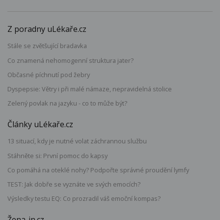
Z poradny uLékaře.cz
Stále se zvětšující bradavka
Co znamená nehomogenní struktura jater?
Občasné píchnutí pod žebry
Dyspepsie: Větry i při malé námaze, nepravidelná stolice
Zelený povlak na jazyku - co to může být?
Články uLékaře.cz
13 situací, kdy je nutné volat záchrannou službu
Stáhněte si: První pomoc do kapsy
Co pomáhá na oteklé nohy? Podpořte správné proudění lymfy
TEST: Jak dobře se vyznáte ve svých emocích?
Výsledky testu EQ: Co prozradil váš emoční kompas?
Žena-in.cz