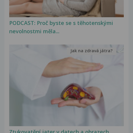
PODCAST: Proč byste se s těhotenskými
nevolnostmi měla...
Jak na zdravá játra?
Ztukovatění jater v datech a obrazech