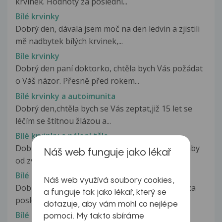
krvinek. Hodnoty za poslední...
Bílé krvinky
Dobrý den, dávala jsem moč na den ledvin a zjistili
mě nadbytek bílých krvinek,...
Bíle krvinky
Dobrý den paní doktorko, chtěla bych Vás požádat
o Váš názor. Přesně před rokem...
Bílé krvinky a autoimunita
Dobrý den,chtěla bych se Vás zeptat,již 15 let se
léčím se štítnou žlázou a...
Bílé krvinky a pálení těla
Dobrý den, chtěl bych se zeptat, zda je možné aby
Náš web funguje jako lékař
od zvýšeného počtu bílých...
Bílé krvinky jako na houpačce
Náš web využívá soubory cookies,
Dobrý den, chci se zeptat, léčím se s crohnem, za
a funguje tak jako lékař, který se
poslední půl rok mi dělali...
dotazuje, aby vám mohl co nejlépe
Bílé krvinky v moči
pomoci. My takto sbíráme