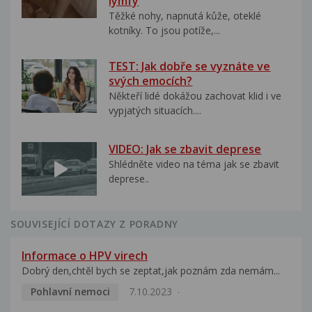
lymfy
Těžké nohy, napnutá kůže, oteklé
kotníky. To jsou potíže,...
TEST: Jak dobře se vyznáte ve
svých emocích?
Někteří lidé dokážou zachovat klid i ve
vypjatých situacích....
VIDEO: Jak se zbavit deprese
Shlédněte video na téma jak se zbavit
deprese..
SOUVISEJÍCÍ DOTAZY Z PORADNY
Informace o HPV virech
Dobrý den,chtěl bych se zeptat,jak poznám zda nemám...
Pohlavní nemoci
7.10.2023