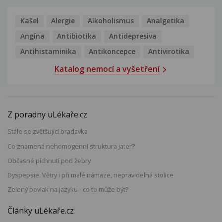
Kašel
Alergie
Alkoholismus
Analgetika
Angína
Antibiotika
Antidepresiva
Antihistaminika
Antikoncepce
Antivirotika
Katalog nemocí a vyšetření
Z poradny uLékaře.cz
Stále se zvětšující bradavka
Co znamená nehomogenní struktura jater?
Občasné píchnutí pod žebry
Dyspepsie: Větry i při malé námaze, nepravidelná stolice
Zelený povlak na jazyku - co to může být?
Články uLékaře.cz