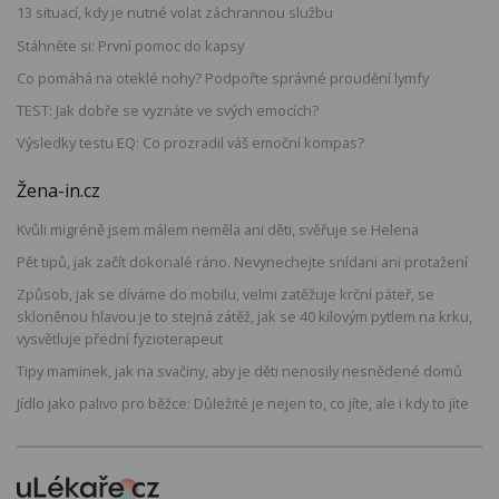
13 situací, kdy je nutné volat záchrannou službu
Stáhněte si: První pomoc do kapsy
Co pomáhá na oteklé nohy? Podpořte správné proudění lymfy
TEST: Jak dobře se vyznáte ve svých emocích?
Výsledky testu EQ: Co prozradil váš emoční kompas?
Žena-in.cz
Kvůli migréně jsem málem neměla ani děti, svěřuje se Helena
Pět tipů, jak začít dokonalé ráno. Nevynechejte snídani ani protažení
Způsob, jak se díváme do mobilu, velmi zatěžuje krční páteř, se
skloněnou hlavou je to stejná zátěž, jak se 40 kilovým pytlem na krku,
vysvětluje přední fyzioterapeut
Tipy maminek, jak na svačiny, aby je děti nenosily nesnědené domů
Jídlo jako palivo pro běžce: Důležité je nejen to, co jíte, ale i kdy to jíte