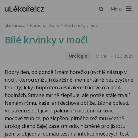
Menu
uLékaře.cz
Poradna lékaře
Bílé krvinky v moči
Bílé krvinky v moči
Urologie
Michal
12.3.2021
Dobrý den, od pondělí mám horečku (rychlý nástup v
noci), kterou snižuji (úspěšně, momentálně bez zvýšené
teploty) léky Ibuprofen a Paralen střídavě cca po 4
hodinách. Stav se mírně zlepšuje, ale potíže stále trvají.
Nemám rýmu, kašel ani dechové obtíže, žádné bolesti.
Ve středu se objevilo pálení při močení na konci
močové trubice, po zlepšení pitného režimu (včetně
urologického čaje) zase zmizelo, nicméně pro jistotu
jsem si objednal domácí test na infekce močových test