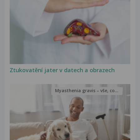
Ztukovatění jater v datech a obrazech
Myasthenia gravis – vše, co...