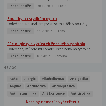
Kožní obtíže
30.12.2016
Lucie
Bouličky na stydkém pysku
Dobrý den. Na stydkém pysku se mi udělaly bouličky....
Kožní obtíže
11.7.2017
Eliška
Bílé pupínky a výrůstek ženského genitálu
Dobrý den, můžete mi poradit? Před několika týdny se...
Kožní obtíže
8.7.2017
Karolína
NEMOCI
Kašel
Alergie
Alkoholismus
Analgetika
Angína
Antibiotika
Antidepresiva
Antihistaminika
Antikoncepce
Antivirotika
Katalog nemocí a vyšetření