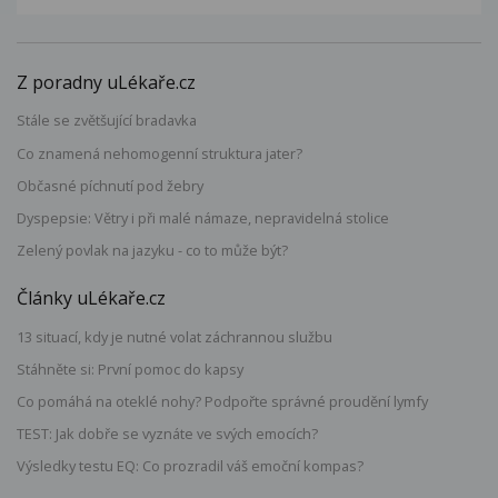
Z poradny uLékaře.cz
Stále se zvětšující bradavka
Co znamená nehomogenní struktura jater?
Občasné píchnutí pod žebry
Dyspepsie: Větry i při malé námaze, nepravidelná stolice
Zelený povlak na jazyku - co to může být?
Články uLékaře.cz
13 situací, kdy je nutné volat záchrannou službu
Stáhněte si: První pomoc do kapsy
Co pomáhá na oteklé nohy? Podpořte správné proudění lymfy
TEST: Jak dobře se vyznáte ve svých emocích?
Výsledky testu EQ: Co prozradil váš emoční kompas?