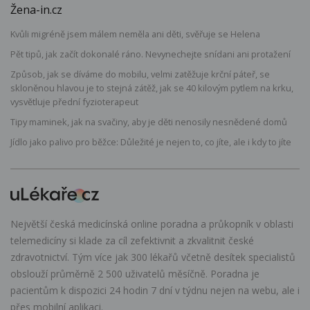
Žena-in.cz
Kvůli migréně jsem málem neměla ani děti, svěřuje se Helena
Pět tipů, jak začít dokonalé ráno. Nevynechejte snídani ani protažení
Způsob, jak se díváme do mobilu, velmi zatěžuje krční páteř, se
skloněnou hlavou je to stejná zátěž, jak se 40 kilovým pytlem na krku,
vysvětluje přední fyzioterapeut
Tipy maminek, jak na svačiny, aby je děti nenosily nesnědené domů
Jídlo jako palivo pro běžce: Důležité je nejen to, co jíte, ale i kdy to jíte
Největší česká medicínská online poradna a průkopník v oblasti
telemedicíny si klade za cíl zefektivnit a zkvalitnit české
zdravotnictví. Tým více jak 300 lékařů včetně desítek specialistů
obslouží průměrně 2 500 uživatelů měsíčně. Poradna je
pacientům k dispozici 24 hodin 7 dní v týdnu nejen na webu, ale i
přes mobilní aplikaci.