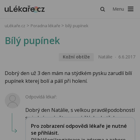
Menu
uLékaře.cz
Poradna lékaře
bílý pupínek
Bílý pupínek
Kožní obtíže
Natálie
6.6.2017
Dobrý den už 3 den mám na stýdkém pysku zarudlí bílí
pupínek kterej bolí a pálí při holení.
Odpovídá lékař:
Dobrý den Natálie, s velkou pravděpodobností
se jedná o zánět mazové žlázky. Je třeba ome...
Pro zobrazení odpovědi lékaře je nutné
se přihlásit.
Přihlášení/registrace je zdarma a zabere