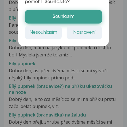
Dobrý den. Mám problem který mě poslední měsíc
pomohli. Souhlasíte?
a půl dost výrazně omezuje. Před...
Souhlasím
Bílý pupen v puse
Pane doktore, v puse nahoře na patře se mi
soustavně dělá bílý pupen - je tam...
Nesouhlasím
Nastavení
Bílý pupínak na jazyku
Dobrý den, mám na jazyku bílí pupínek a dost to
bolí. Myslela jsem že to zmizí...
Bílý pupínek
Dobrý den, asi před dvěma měsíci se mi vytvořil
nějaký bílý pupínek přímo pod...
Bílý pupínek (bradavice?) na bříšku ukazováčku
na noze
Dobrý den, je to cca měsíc co se mi na bříšku prstu
začal dělat pupínek, viz...
Bílý pupínek (bradavička) na žaludu
Dobrý den přeji, zhruba před dvěma měsíci se mi