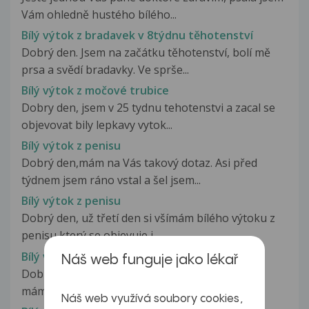
Vám ohledně hustého bílého...
Bílý výtok z bradavek v 8týdnu těhotenství
Dobrý den. Jsem na začátku těhotenství, bolí mě
prsa a svědí bradavky. Ve sprše...
Bílý výtok z močové trubice
Dobry den, jsem v 25 tydnu tehotenstvi a zacal se
objevovat bily lepkavy vytok...
Bílý výtok z penisu
Dobrý den,mám na Vás takový dotaz. Asi před
týdnem jsem ráno vstal a šel jsem...
Bílý výtok z penisu
Dobrý den, už třetí den si všímám bílého výtoku z
penisu který se objevuje i...
Bílý výtok z pochvy
Náš web funguje jako lékař
Dobrý den, chtěla jsem se zeptat, už delší dobu
mám výtok, je bílý a bojím se,...
Náš web využívá soubory cookies,