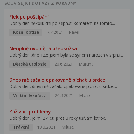
SOUVISEJÍCÍ DOTAZY Z PORADNY
Flek po poštípání
Dobrý den několik dní po šťípnutí komárem na tomto...
Kožní obtíže
7.7.2021
Pavel
Neúplně uvolněná předkožka
Dobrý den ,dne 12.5 jsem byla se synem narozen v srpnu...
Dětská urologie
20.6.2021
Martina
Dnes mě začalo opakovaně píchat u srdce
Dobrý den, dnes mě začalo opakovaně píchat u srdce....
Vnitřní lékařství
24.3.2021
Michal
Zažívací problémy
Dobrý den, je mi 27 let, přes 3 roky užívám letrox...
Trávení
19.3.2021
Miluše