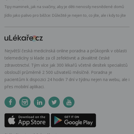
Tipy maminek, jak na svačiny, aby je děti nenosily nesnědené domů
Jídlo jako palivo pro běžce: Důležité je nejen to, co jíte, ale i kdy to jíte
Největší česká medicínská online poradna a průkopník v oblasti
telemedicíny si klade za cíl zefektivnit a zkvalitnit české
zdravotnictví. Tým více jak 300 lékařů včetně desítek specialistů
obslouží průměrně 2 500 uživatelů měsíčně. Poradna je
pacientům k dispozici 24 hodin 7 dní v týdnu nejen na webu, ale i
přes mobilní aplikaci.