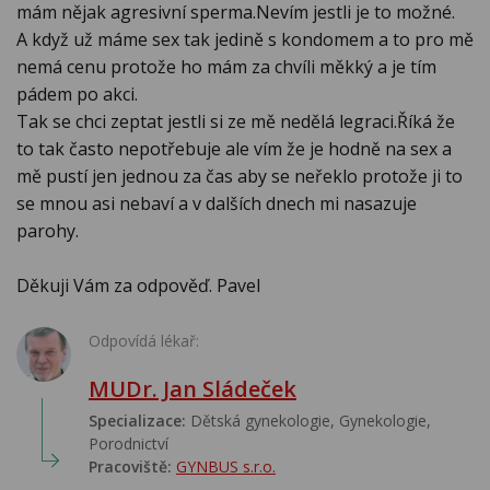
mám nějak agresivní sperma.Nevím jestli je to možné.
A když už máme sex tak jedině s kondomem a to pro mě
nemá cenu protože ho mám za chvíli měkký a je tím
pádem po akci.
Tak se chci zeptat jestli si ze mě nedělá legraci.Říká že
to tak často nepotřebuje ale vím že je hodně na sex a
mě pustí jen jednou za čas aby se neřeklo protože ji to
se mnou asi nebaví a v dalších dnech mi nasazuje
parohy.
Děkuji Vám za odpověď. Pavel
Odpovídá lékař:
MUDr. Jan Sládeček
Specializace:
Dětská gynekologie, Gynekologie,
Porodnictví
Pracoviště:
GYNBUS s.r.o.