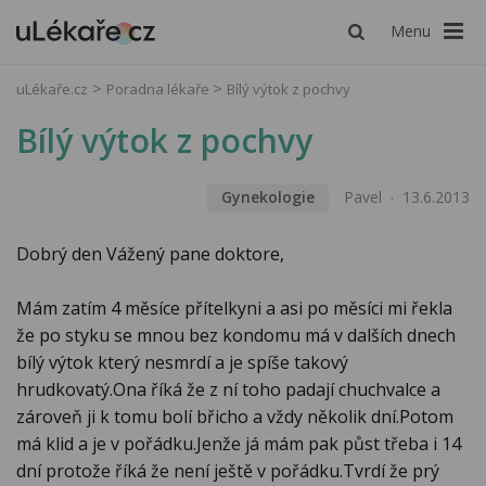
Menu
uLékaře.cz
Poradna lékaře
Bílý výtok z pochvy
Bílý výtok z pochvy
Gynekologie
Pavel
13.6.2013
Dobrý den Vážený pane doktore,
Mám zatím 4 měsíce přítelkyni a asi po měsíci mi řekla
že po styku se mnou bez kondomu má v dalších dnech
bílý výtok který nesmrdí a je spíše takový
hrudkovatý.Ona říká že z ní toho padají chuchvalce a
zároveň ji k tomu bolí břicho a vždy několik dní.Potom
má klid a je v pořádku.Jenže já mám pak půst třeba i 14
dní protože říká že není ještě v pořádku.Tvrdí že prý