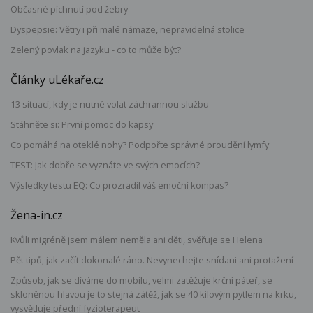
Občasné píchnutí pod žebry
Dyspepsie: Větry i při malé námaze, nepravidelná stolice
Zelený povlak na jazyku - co to může být?
Články uLékaře.cz
13 situací, kdy je nutné volat záchrannou službu
Stáhněte si: První pomoc do kapsy
Co pomáhá na oteklé nohy? Podpořte správné proudění lymfy
TEST: Jak dobře se vyznáte ve svých emocích?
Výsledky testu EQ: Co prozradil váš emoční kompas?
Žena-in.cz
Kvůli migréně jsem málem neměla ani děti, svěřuje se Helena
Pět tipů, jak začít dokonalé ráno. Nevynechejte snídani ani protažení
Způsob, jak se díváme do mobilu, velmi zatěžuje krční páteř, se
skloněnou hlavou je to stejná zátěž, jak se 40 kilovým pytlem na krku,
vysvětluje přední fyzioterapeut