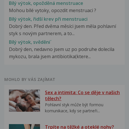
Bílý výtok, opožděná menstruace
Mohou bílé vytoky, opozdit menstruaci ?
Bílý výtok, řidší krev při menstruaci
Dobrý den. Před dvěma měsíci jsem měla pohlavní
styk s novým partnerem, a to...
Bílý výtok, svěděni´
Dobrý den, nedavno jsem uz po podruhe dolecila
mykozu, brala jsem antibiotika(ktere...
MOHLO BY VÁS ZAJÍMAT
Sex a intimita: Co se děje v našich
tělech?
Pohlavní styk může být formou
komunikace, kdy se partneři...
Trpíte na těžké a oteklé nohy?