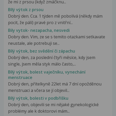
že mi z prsou (když zmáčknu...
Bílý výtok z prsou
Dobrý den. Cca. 1 týden mě pobolívá (někdy mám
pocit, že pálí) pravé pro z vnitřní...
Bily vytok- nezapacha, nesvedi
Dobry den. Vim, ze se s temito otazkami setkavate
neustale, ale potrebuji se...
Bílý výtok, bez svědění či zápachu
Dobrý den, za poslední čtyři měsíce, kdy jsem
single, jsem měla styk málo často,...
Bílý výtok, bolest vaječníku, vynechání
menstruace
Dobrý den, přítelkyně 22let má 7 dní opožděnou
menstruaci a včera se jí objevil...
Bílý výtok, bolesti v podbřišku
Dobrý den, objevili se mi nějaké gynekologické
problémy ale k doktorovi mám...