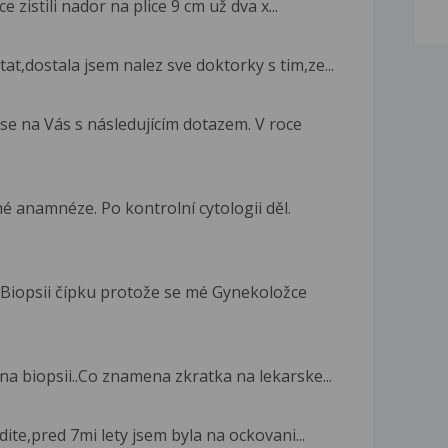
zistili nador na plice 9 cm už dva x...
at,dostala jsem nalez sve doktorky s tim,ze...
se na Vás s následujícím dotazem. V roce
 anamnéze. Po kontrolní cytologii děl.
 Biopsii čípku protože se mé Gynekoložce
a biopsii..Co znamena zkratka na lekarske...
dite,pred 7mi lety jsem byla na ockovani...