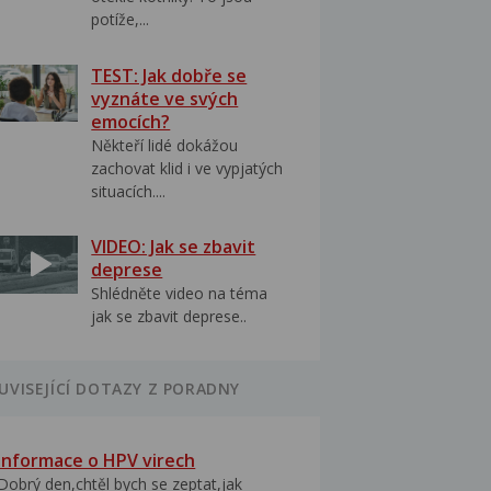
potíže,...
TEST: Jak dobře se
vyznáte ve svých
emocích?
Někteří lidé dokážou
zachovat klid i ve vypjatých
situacích....
VIDEO: Jak se zbavit
deprese
Shlédněte video na téma
jak se zbavit deprese..
UVISEJÍCÍ DOTAZY Z PORADNY
Informace o HPV virech
Dobrý den,chtěl bych se zeptat,jak