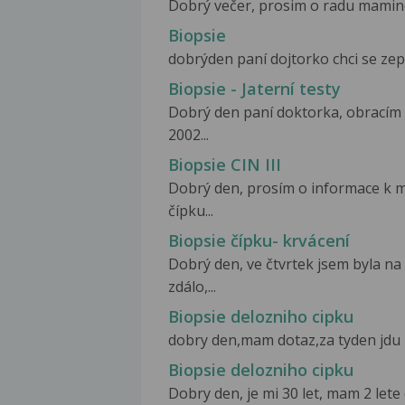
Dobrý večer, prosim o radu mamince 
Biopsie
dobrýden paní dojtorko chci se zept
Biopsie - Jaterní testy
Dobrý den paní doktorka, obracím 
2002...
Biopsie CIN III
Dobrý den, prosím o informace k mé
čípku...
Biopsie čípku- krvácení
Dobrý den, ve čtvrtek jsem byla na
zdálo,...
Biopsie delozniho cipku
dobry den,mam dotaz,za tyden jdu n
Biopsie delozniho cipku
Dobry den, je mi 30 let, mam 2 lete 