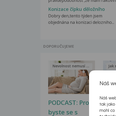
pravděpodobnost ,že mám rakovinu
Konizace čípku děložního
Dobry den,tento týden jsem
objednána na konizaci delozniho...
DOPORUČUJEME
Nevolnost nemusí být nutnou...
Jak 
Náš we
Náš web
PODCAST: Proč
Ztu
tak jako
byste se s
jate
mohl co