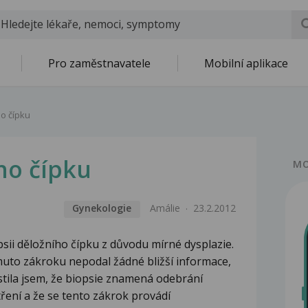
Pro zaměstnavatele
Mobilní aplikace
ho čípku
ho čípku
MO
Gynekologie
Amálie
23.2.2012
sii děložního čípku z důvodu mírné dysplazie.
omuto zákroku nepodal žádné bližší informace,
istila jsem, že biopsie znamená odebrání
ření a že se tento zákrok provádí