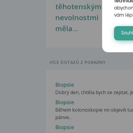
technick
těhotenskými
obr
abychom
nevolnostmi
vám lép
měla...
Souh
VÍCE DOTAZŮ Z PORADNY
Biopsie
Dobrý den, chtěla bych se zeptat, je
Biopsie
Během kolonoskopie mi objevili t
pánve...
Biopsie