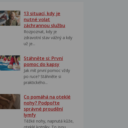
13 situací, kdy je
nutné volat
záchrannou službu
Rozpoznat, kdy je
zdravotní stav vážný a kdy
už je...
Stáhněte si: První
pomoc do kapsy
Jak mít první pomoc vždy
po ruce? Stáhněte si
praktického...
Co pomáhá na oteklé
nohy? Podpořte
správné proudění
lymfy
Těžké nohy, napnutá kůže,
oteklé kotníky. To jsou