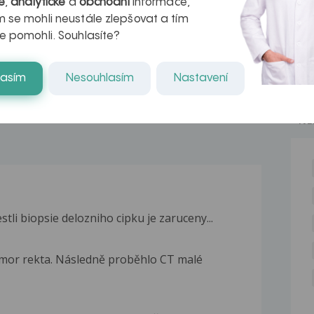
é
,
analytické
a
obchodní
informace,
azech
myastenie –
 se mohli neustále zlepšovat a tím
naděje pro ty,
e pomohli. Souhlasíte?
kteří ji...
lasím
Nesouhlasím
Nastavení
NE
stli biopsie delozniho cipku je zaruceny...
umor rekta. Následně proběhlo CT malé