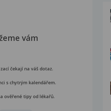
žeme vám
izací čekají na váš dotaz.
nci s chytrým kalendářem.
a ověřené tipy od lékařů.