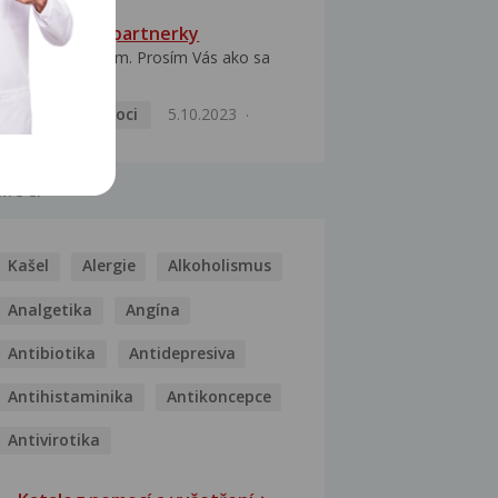
HPV typ 52 u partnerky
Dobrý deň prajem. Prosím Vás ako sa
dá vyliečiť vírus...
Pohlavní nemoci
5.10.2023
MOCI
Kašel
Alergie
Alkoholismus
Analgetika
Angína
Antibiotika
Antidepresiva
Antihistaminika
Antikoncepce
Antivirotika