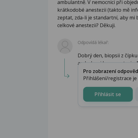
ambulantně. V nemocnici při objedn
krátkodobé anestezii (takto mě inf
zeptat, zda-li je standartní, aby m
celkové anestezii? Děkuji.
Odpovídá lékař:
Dobrý den, biopsii z čípk
ambulanci bez anestezie. N
Pro zobrazení odpovědi 
Přihlášení/registrace j
Přihlásit se