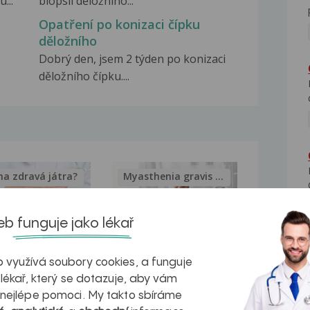
...
biopsii děložního...
Opatření po konizaci čípku
děložního
Dobrý den, jsem 2 týden po konizaci
děložního čípku....
na zdravá játra?
Myasthenia gravis – vše, co...
b funguje jako lékař
 využívá soubory cookies, a funguje
kovatění
Inovativní
 lékař, který se dotazuje, aby vám
r v datech a
léčba
 nejlépe pomoci. My takto sbíráme