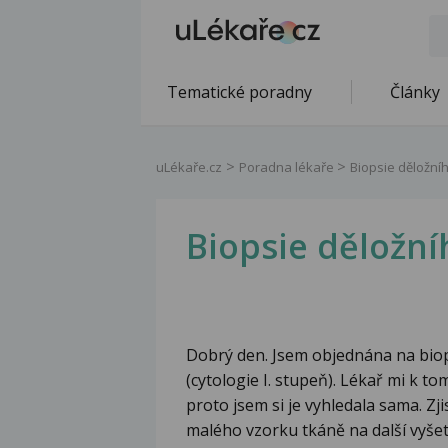
Tematické poradny
Články
uLékaře.cz
Poradna lékaře
Biopsie děložní
Biopsie děložní
Dobrý den. Jsem objednána na biop
(cytologie I. stupeň). Lékař mi k t
proto jsem si je vyhledala sama. Zj
malého vzorku tkáně na další vyšet