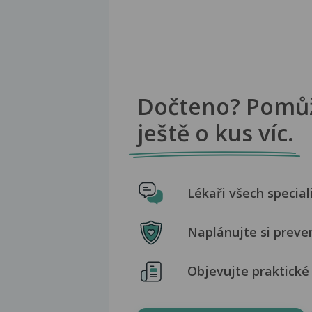
Dočteno? Pomů
ještě o kus víc.
Lékaři všech special
Naplánujte si preve
Objevujte praktické 