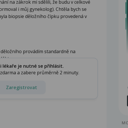
ání na zákrok mi sdělili, že budu v celkové
ormoval i můj gynekolog). Chtěla bych se
i byla biopsie děložního čípku provedená v
u děložního provádím standardně na
ěkte...
lékaře je nutné se přihlásit.
e zdarma a zabere průměrně 2 minuty.
Zaregistrovat
MO