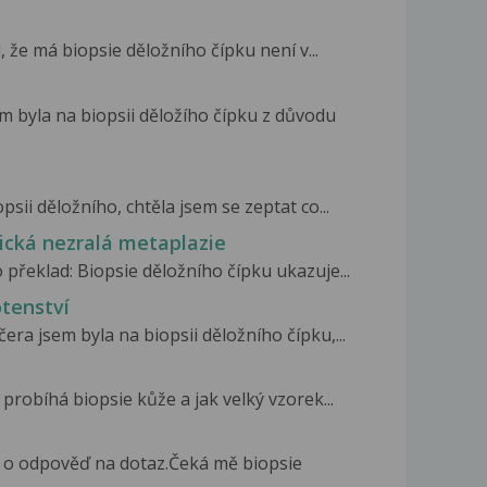
 že má biopsie děložního čípku není v...
m byla na biopsii děložího čípku z důvodu
sii děložního, chtěla jsem se zeptat co...
pická nezralá metaplazie
překlad: Biopsie děložního čípku ukazuje...
otenství
era jsem byla na biopsii děložního čípku,...
 probíhá biopsie kůže a jak velký vzorek...
t o odpověď na dotaz.Čeká mě biopsie