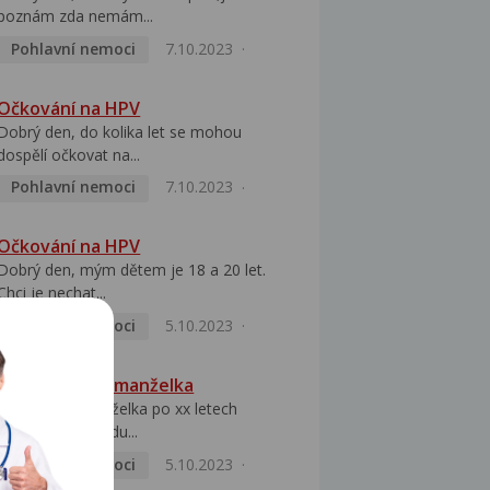
poznám zda nemám...
Pohlavní nemoci
7.10.2023
Očkování na HPV
Dobrý den, do kolika let se mohou
dospělí očkovat na...
Pohlavní nemoci
7.10.2023
Očkování na HPV
Dobrý den, mým dětem je 18 a 20 let.
Chci je nechat...
Pohlavní nemoci
5.10.2023
HPV pozitivní manželka
Dobrý den, manželka po xx letech
přivezla z Východu...
Pohlavní nemoci
5.10.2023