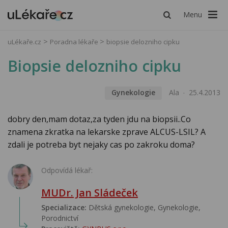
Menu
uLékaře.cz
Poradna lékaře
biopsie delozniho cipku
Biopsie delozniho cipku
Gynekologie
Ala
25.4.2013
dobry den,mam dotaz,za tyden jdu na biopsii..Co
znamena zkratka na lekarske zprave ALCUS-LSIL? A
zdali je potreba byt nejaky cas po zakroku doma?
Odpovídá lékař:
MUDr. Jan Sládeček
Specializace:
Dětská gynekologie, Gynekologie,
Porodnictví