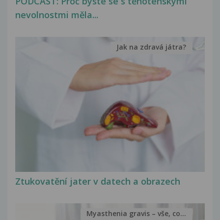
PODCAST: Proč byste se s těhotenskými
nevolnostmi měla...
Jak na zdravá játra?
Ztukovatění jater v datech a obrazech
Myasthenia gravis – vše, co...