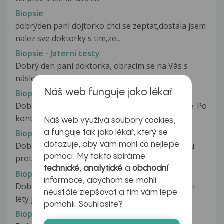
Biopsie
dobrýden paní dojtorko chci se zeptat,dostala jsem
nalez sve doktorky s tim,ze...
Biopsie - Jaterní testy
Dobrý den paní doktorka, obracím se na Vás s
následujícím dotazem. V roce 2002...
Náš web funguje jako lékař
Biopsie CIN III
Dobrý den, prosím o informace k mé anamnéze. Po
kontrolní cytologii děl. čípku...
Náš web využívá soubory cookies,
Biopsie čípku- krvácení
a funguje tak jako lékař, který se
dotazuje, aby vám mohl co nejlépe
Dobrý den, ve čtvrtek jsem byla na Biopsii čípku
pomoci. My takto sbíráme
protože se mé Gynekoložce zdálo,...
technické
,
analytické
a
obchodní
Biopsie delozniho cipku
informace, abychom se mohli
Dobry den, je mi 30 let, mam 2 lete dite,pred 7mi
neustále zlepšovat a tím vám lépe
lety jsem byla na ockovani...
pomohli. Souhlasíte?
Biopsie děložního čípku