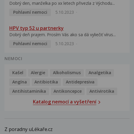
Dobrý den, manželka po xx letech přivezla z Východu...
Pohlavní nemoci
5.10.2023
HPV typ 52 u partnerky
Dobrý deň prajem. Prosím Vás ako sa dá vyliečiť vírus...
Pohlavní nemoci
5.10.2023
NEMOCI
Kašel
Alergie
Alkoholismus
Analgetika
Angína
Antibiotika
Antidepresiva
Antihistaminika
Antikoncepce
Antivirotika
Katalog nemocí a vyšetření
Z poradny uLékaře.cz