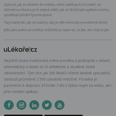
Způsob, jak se díváme do mobilu, velmi zatěžuje krční páteř, se
skloněnou hlavou je to stejná zátěž, jak se 40 kilovým pytlem na krku,
vysvětluje přední fyzioterapeut
Tipy maminek, jak na svačiny, aby je děti nenosily nesnědené domů
Jídlo jako palivo pro běžce: Důležité je nejen to, co jíte, ale i kdy to jíte
Největší česká medicínská online poradna a průkopník v oblasti
telemedicíny si klade za cíl zefektivnit a zkvalitnit české
zdravotnictví. Tým více jak 300 lékařů včetně desítek specialistů
obslouží průměrně 2 500 uživatelů měsíčně. Poradna je
pacientům k dispozici 24 hodin 7 dní v týdnu nejen na webu, ale i
přes mobilní aplikaci.