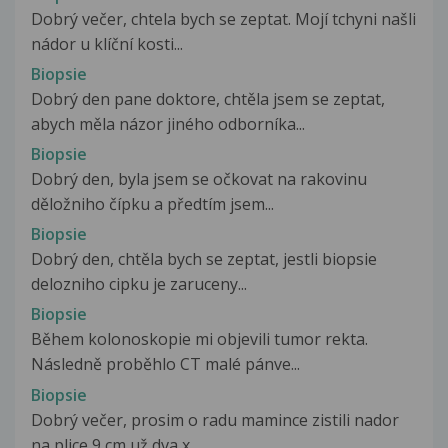
Dobrý večer, chtela bych se zeptat. Mojí tchyni našli
nádor u klíční kosti...
Biopsie
Dobrý den pane doktore, chtěla jsem se zeptat,
abych měla názor jiného odborníka...
Biopsie
Dobrý den, byla jsem se očkovat na rakovinu
děložniho čípku a předtím jsem...
Biopsie
Dobrý den, chtěla bych se zeptat, jestli biopsie
delozniho cipku je zaruceny...
Biopsie
Během kolonoskopie mi objevili tumor rekta.
Následně proběhlo CT malé pánve...
Biopsie
Dobrý večer, prosim o radu mamince zistili nador
na plice 9 cm už dva x...