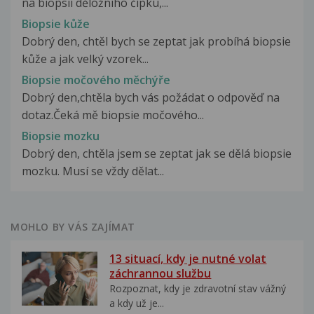
na biopsii děložního čípku,...
Biopsie kůže
Dobrý den, chtěl bych se zeptat jak probíhá biopsie
kůže a jak velký vzorek...
Biopsie močového měchýře
Dobrý den,chtěla bych vás požádat o odpověď na
dotaz.Čeká mě biopsie močového...
Biopsie mozku
Dobrý den, chtěla jsem se zeptat jak se dělá biopsie
mozku. Musí se vždy dělat...
MOHLO BY VÁS ZAJÍMAT
13 situací, kdy je nutné volat
záchrannou službu
Rozpoznat, kdy je zdravotní stav vážný
a kdy už je...