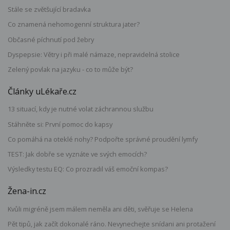
Stále se zvětšující bradavka
Co znamená nehomogenní struktura jater?
Občasné píchnutí pod žebry
Dyspepsie: Větry i při malé námaze, nepravidelná stolice
Zelený povlak na jazyku - co to může být?
Články uLékaře.cz
13 situací, kdy je nutné volat záchrannou službu
Stáhněte si: První pomoc do kapsy
Co pomáhá na oteklé nohy? Podpořte správné proudění lymfy
TEST: Jak dobře se vyznáte ve svých emocích?
Výsledky testu EQ: Co prozradil váš emoční kompas?
Žena-in.cz
Kvůli migréně jsem málem neměla ani děti, svěřuje se Helena
Pět tipů, jak začít dokonalé ráno. Nevynechejte snídani ani protažení