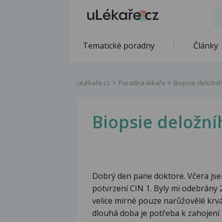
Tematické poradny
Články
uLékaře.cz
Poradna lékaře
Biopsie deložní
Biopsie deložní
Dobrý den pane doktore. Včera jse
potvrzení CIN 1. Byly mi odebrány
velice mírné pouze narůžovělé krvá
dlouhá doba je potřeba k zahojení 