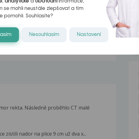
é
,
analytické
a
obchodní
informace,
r v datech a
léčba
 se mohli neustále zlepšovat a tím
azech
myastenie –
e pomohli. Souhlasíte?
naděje pro ty,
lasím
Nesouhlasím
Nastavení
kteří ji...
NE
umor rekta. Následně proběhlo CT malé
zistili nador na plice 9 cm už dva x...