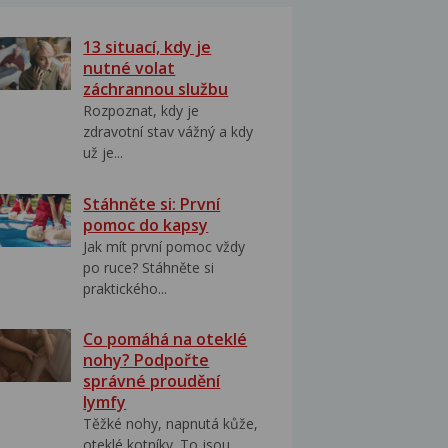
13 situací, kdy je
nutné volat
záchrannou službu
Rozpoznat, kdy je
zdravotní stav vážný a kdy
už je...
Stáhněte si: První
pomoc do kapsy
Jak mít první pomoc vždy
po ruce? Stáhněte si
praktického...
Co pomáhá na oteklé
nohy? Podpořte
správné proudění
lymfy
Těžké nohy, napnutá kůže,
oteklé kotníky. To jsou