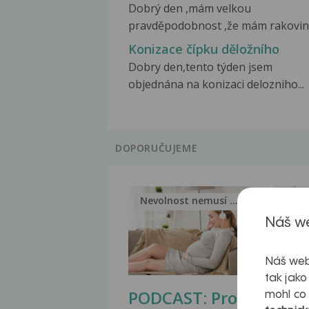
Dobrý den ,mám velkou
pravděpodobnost ,že mám rakovinu
Konizace čípku děložního
Dobry den,tento týden jsem
objednána na konizaci delozniho...
DOPORUČUJEME
Nevolnost nemusí být nutnou...
Jak 
Náš we
Náš web
tak jako
PODCAST: Proč
Ztu
mohl co