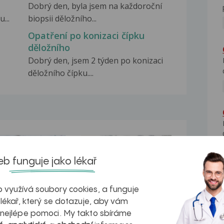
Dobrý den, byla jsem na každoroční
...
biopsii děložního...
Opatření po konizaci čípku
děložního
Dobrý den, jsem 2 týden po konizaci
děložního čípku....
na zdravá játra?
Myasthenia gravis – vše, co...
b funguje jako lékař
 využívá soubory cookies, a funguje
 lékař, který se dotazuje, aby vám
kovatění
Inovativní
 nejlépe pomoci. My takto sbíráme