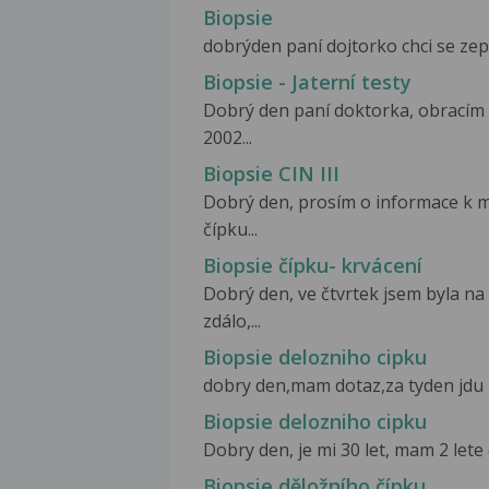
Biopsie
dobrýden paní dojtorko chci se zept
Biopsie - Jaterní testy
Dobrý den paní doktorka, obracím 
2002...
Biopsie CIN III
Dobrý den, prosím o informace k mé
čípku...
Biopsie čípku- krvácení
Dobrý den, ve čtvrtek jsem byla na
zdálo,...
Biopsie delozniho cipku
dobry den,mam dotaz,za tyden jdu n
Biopsie delozniho cipku
Dobry den, je mi 30 let, mam 2 lete 
Biopsie děložního čípku