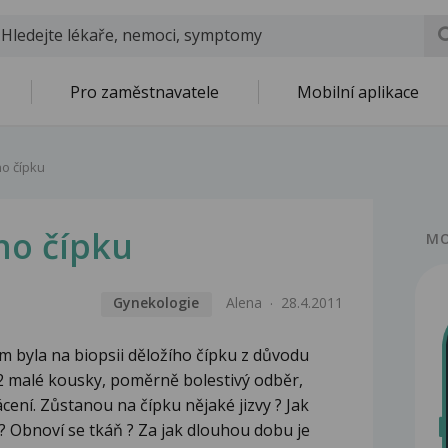
Pro zaměstnavatele
Mobilní aplikace
ho čípku
ho čípku
MO
Gynekologie
Alena
28.4.2011
m byla na biopsii děložího čípku z důvodu
 2 malé kousky, poměrně bolestivý odběr,
cení. Zůstanou na čípku nějaké jizvy ? Jak
? Obnoví se tkáň ? Za jak dlouhou dobu je