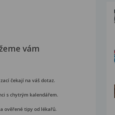
žeme vám
izací čekají na váš dotaz.
nci s chytrým kalendářem.
a ověřené tipy od lékařů.