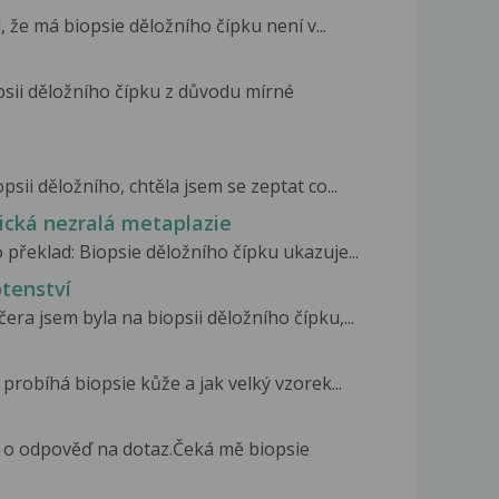
 že má biopsie děložního čípku není v...
sii děložního čípku z důvodu mírné
sii děložního, chtěla jsem se zeptat co...
pická nezralá metaplazie
překlad: Biopsie děložního čípku ukazuje...
otenství
era jsem byla na biopsii děložního čípku,...
 probíhá biopsie kůže a jak velký vzorek...
t o odpověď na dotaz.Čeká mě biopsie