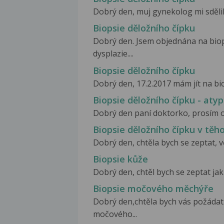
Dobrý den, muj gynekolog mi sdělil,
Biopsie děložního čípku
Dobrý den. Jsem objednána na biop
dysplazie....
Biopsie děložního čípku
Dobrý den, 17.2.2017 mám jít na biop
Biopsie děložního čípku - aty
Dobrý den paní doktorko, prosím o 
Biopsie děložního čípku v těh
Dobrý den, chtěla bych se zeptat, vč
Biopsie kůže
Dobrý den, chtěl bych se zeptat jak
Biopsie močového měchýře
Dobrý den,chtěla bych vás požáda
močového...