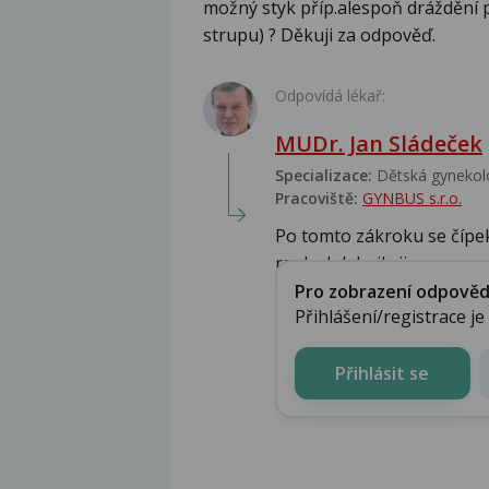
možný styk příp.alespoň dráždění p
strupu) ? Děkuji za odpověď.
Odpovídá lékař:
MUDr. Jan Sládeček
Specializace:
Dětská gynekolo
Pracoviště:
GYNBUS s.r.o.
Po tomto zákroku se čípek 
ranky kdekoilv jin...
Pro zobrazení odpovědi 
Přihlášení/registrace j
Přihlásit se