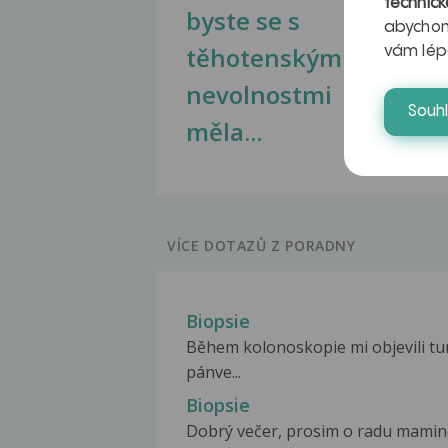
technick
byste se s
jate
abychom
těhotenskými
obr
vám lép
nevolnostmi
Souh
měla...
VÍCE DOTAZŮ Z PORADNY
Biopsie
Během kolonoskopie mi objevili t
pánve...
Biopsie
Dobrý večer, prosim o radu mamince 