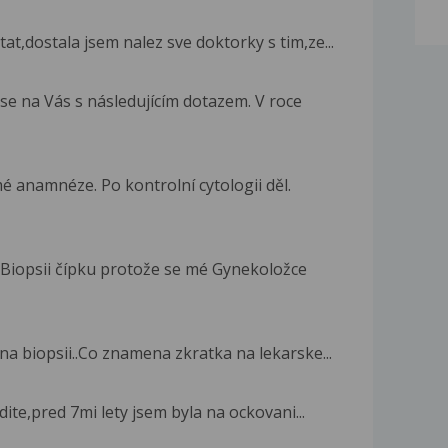
at,dostala jsem nalez sve doktorky s tim,ze...
se na Vás s následujícím dotazem. V roce
 anamnéze. Po kontrolní cytologii děl.
 Biopsii čípku protože se mé Gynekoložce
a biopsii..Co znamena zkratka na lekarske...
dite,pred 7mi lety jsem byla na ockovani...