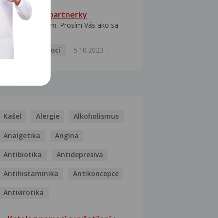
HPV typ 52 u partnerky
Dobrý deň prajem. Prosím Vás ako sa
dá vyliečiť vírus...
Pohlavní nemoci
5.10.2023
MOCI
Kašel
Alergie
Alkoholismus
Analgetika
Angína
Antibiotika
Antidepresiva
Antihistaminika
Antikoncepce
Antivirotika