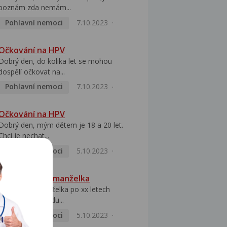
poznám zda nemám...
Pohlavní nemoci
7.10.2023
Očkování na HPV
Dobrý den, do kolika let se mohou
dospělí očkovat na...
Pohlavní nemoci
7.10.2023
Očkování na HPV
Dobrý den, mým dětem je 18 a 20 let.
Chci je nechat...
Pohlavní nemoci
5.10.2023
HPV pozitivní manželka
Dobrý den, manželka po xx letech
přivezla z Východu...
Pohlavní nemoci
5.10.2023