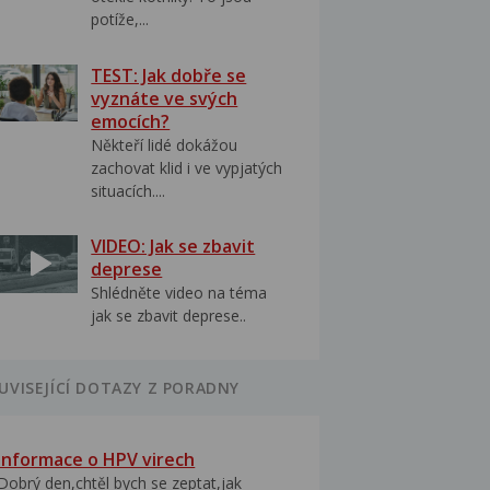
potíže,...
TEST: Jak dobře se
vyznáte ve svých
emocích?
Někteří lidé dokážou
zachovat klid i ve vypjatých
situacích....
VIDEO: Jak se zbavit
deprese
Shlédněte video na téma
jak se zbavit deprese..
UVISEJÍCÍ DOTAZY Z PORADNY
Informace o HPV virech
Dobrý den,chtěl bych se zeptat,jak