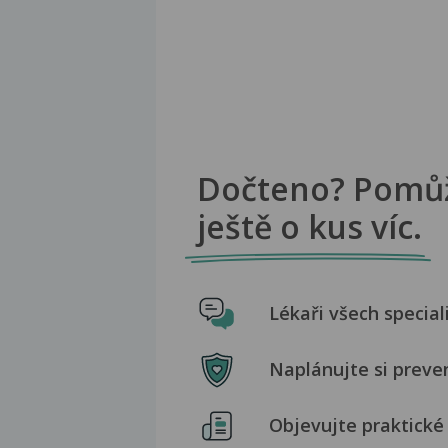
Dočteno? Pomů
ještě o kus víc.
Lékaři všech special
Naplánujte si preve
Objevujte praktické 