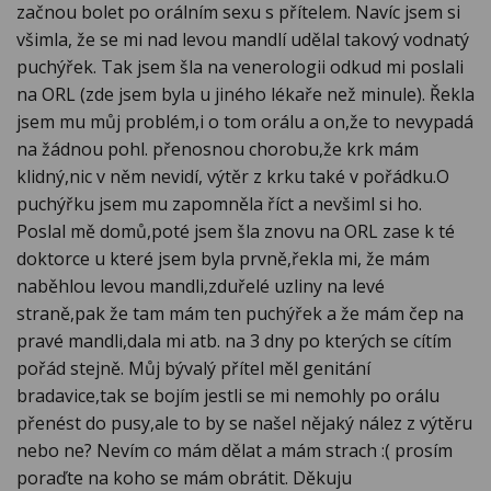
začnou bolet po orálním sexu s přítelem. Navíc jsem si
všimla, že se mi nad levou mandlí udělal takový vodnatý
puchýřek. Tak jsem šla na venerologii odkud mi poslali
na ORL (zde jsem byla u jiného lékaře než minule). Řekla
jsem mu můj problém,i o tom orálu a on,že to nevypadá
na žádnou pohl. přenosnou chorobu,že krk mám
klidný,nic v něm nevidí, výtěr z krku také v pořádku.O
puchýřku jsem mu zapomněla říct a nevšiml si ho.
Poslal mě domů,poté jsem šla znovu na ORL zase k té
doktorce u které jsem byla prvně,řekla mi, že mám
naběhlou levou mandli,zduřelé uzliny na levé
straně,pak že tam mám ten puchýřek a že mám čep na
pravé mandli,dala mi atb. na 3 dny po kterých se cítím
pořád stejně. Můj bývalý přítel měl genitání
bradavice,tak se bojím jestli se mi nemohly po orálu
přenést do pusy,ale to by se našel nějaký nález z výtěru
nebo ne? Nevím co mám dělat a mám strach :( prosím
poraďte na koho se mám obrátit. Děkuju