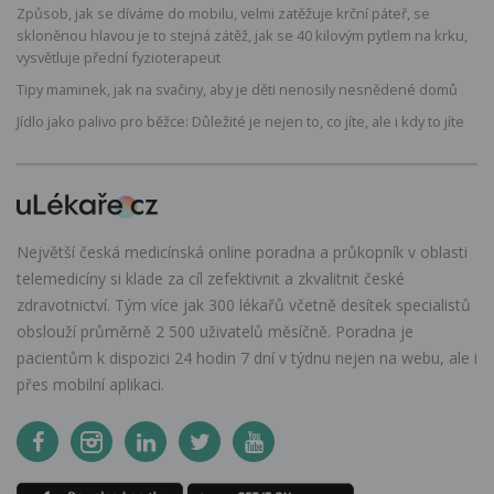
Způsob, jak se díváme do mobilu, velmi zatěžuje krční páteř, se
skloněnou hlavou je to stejná zátěž, jak se 40 kilovým pytlem na krku,
vysvětluje přední fyzioterapeut
Tipy maminek, jak na svačiny, aby je děti nenosily nesnědené domů
Jídlo jako palivo pro běžce: Důležité je nejen to, co jíte, ale i kdy to jíte
Největší česká medicínská online poradna a průkopník v oblasti
telemedicíny si klade za cíl zefektivnit a zkvalitnit české
zdravotnictví. Tým více jak 300 lékařů včetně desítek specialistů
obslouží průměrně 2 500 uživatelů měsíčně. Poradna je
pacientům k dispozici 24 hodin 7 dní v týdnu nejen na webu, ale i
přes mobilní aplikaci.