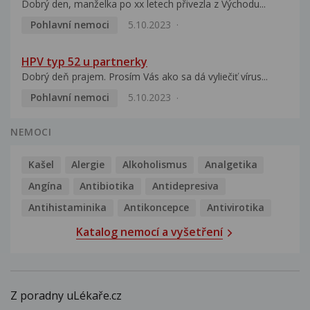
Dobrý den, manželka po xx letech přivezla z Východu...
Pohlavní nemoci
5.10.2023
HPV typ 52 u partnerky
Dobrý deň prajem. Prosím Vás ako sa dá vyliečiť vírus...
Pohlavní nemoci
5.10.2023
NEMOCI
Kašel
Alergie
Alkoholismus
Analgetika
Angína
Antibiotika
Antidepresiva
Antihistaminika
Antikoncepce
Antivirotika
Katalog nemocí a vyšetření
Z poradny uLékaře.cz