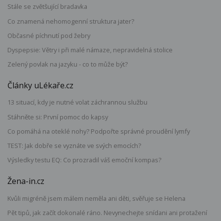
Stále se zvětšující bradavka
Co znamená nehomogenní struktura jater?
Občasné píchnutí pod žebry
Dyspepsie: Větry i při malé námaze, nepravidelná stolice
Zelený povlak na jazyku - co to může být?
Články uLékaře.cz
13 situací, kdy je nutné volat záchrannou službu
Stáhněte si: První pomoc do kapsy
Co pomáhá na oteklé nohy? Podpořte správné proudění lymfy
TEST: Jak dobře se vyznáte ve svých emocích?
Výsledky testu EQ: Co prozradil váš emoční kompas?
Žena-in.cz
Kvůli migréně jsem málem neměla ani děti, svěřuje se Helena
Pět tipů, jak začít dokonalé ráno. Nevynechejte snídani ani protažení