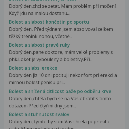
Dobrý den,chci se zetat. Mám problém při močení.
Když jdu na malou dostanu...
Bolest a slabost končetin po sportu
Dobrý den, Před týdnem jsem absolvoval celkem
těžký trénink nohou, včetně...
Bolest a slabost pravé ruky
Dobrý den,pane doktore, mám velké problemy s
phk.Loket je vyboulený a bolestivý.Při...
Bolest a slabsi erekce
Dobry den jiz 10 dni pocituji nekonfort pri erekci a
mirnou bolest penisu pri...
Bolest a snížená citlicost paže po odběru krve
Dobrý den,chtěla bych se na Vás obrátit s tímto
dotazem.Před čtyřmi dny jsem...
Bolest a stuhnutost svalov
Dobry den, tymto by som Vas chcela poprosit o
radu. Mam posledne tri tyzdne...