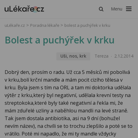
Menu
uLékaře.cz
Poradna lékaře
bolest a puchýřek v krku
Bolest a puchýřek v krku
Uši, nos, krk
Tereza
2.12.2014
Dobrý den, prosím o radu. Už cca 5 měsíců mi pobolívá
v krku,bolí krční mandle a mám pocit cizího tělesa v
krku. Byla jsem s tím na ORL a tam mi doktorka udělala
výtěr z krku,který byl negativní, udělala krevní testy na
streptokoka,které byly také negativní a řekla mi, že
mám zduřelé uzliny a naběhlou mandli na levé straně.
Tak jsem dostala antibiotika, asi na 9 dní (bohužel
nevím název), na chvíli se to trochu zlepšilo a poté se to
vrátilo. Poté mi napadlo, že mi ty mandle vždycky