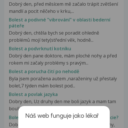
Dobrý den, před měsícem mě začalo trápit zvětšení
mandlí a pocit něčeho v krku,...
Bolest a podivné "vibrování" v oblasti bederní
páteře
Dobrý den, chtěla bych se poradit ohledně
problémů mojí tety(střední věk, hodně...
Bolest a podvrknutí kotníku
Dobrý den pane doktore, mám ploché nohy a před
rokem mi začaly problémy s pravým...
Bolest a porucha čití po nehodě
Byla jsem poražena autem ,naraženiny už přestaly
bolet,7 týden mám bolest pod...
Bolest a povlak jazyka
Dobry den, Uz druhy den me boli jazyk a mam tam
boulicku nevim co to je ale...
Náš web funguje jako lékař
Bolest a povyskakování kolene - chondromalacie?
Dobrý den, již delší dobu mám problémy s koleny,