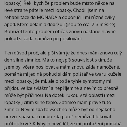
lopatky). Řekl bych že problém bude místo někde na
levé straně páteře mezi lopatky. Chodil jsem na
rehabilitace do MONADA a doporučili mi různé cviky
apod. Které dělám a dodržují (jsou to cca. 2-3 měsíce)
Bohužel tento problém občas znovu nastane hlavně
pokud si záda namůžu po posilování.
Ten důvod proč, ale píši vám je že dnes mám znovu celý
den silné zimnice. Má to nejspíš souvislost s tím, že
jsem byl včera posilovat a mám znovu záda namožené,
pomáhá mi jedině pokud si dám polštář ve tvaru kužele
mezi lopatky. Jde mi, ale o to že tyhle symptomy mi
příjdou velice zvláštní a nepříjemné a nevím co přesně
může být příčinou. Na dotek rukou v té oblasti (mezi
lopatky ) cítím silné teplo. Zatímco mám právě tuto
zimnici. Nevím zda to všechno může být od nějakého
nervu, spasmatu nebo zda páteř nemůže blokovat
průtok krve? Kdybych nevěděl, že mi protažení pomáhá,