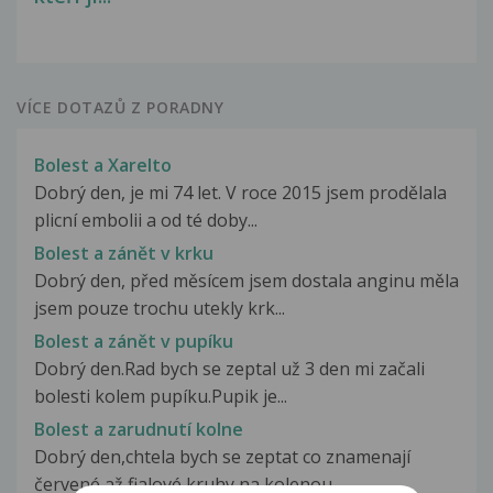
VÍCE DOTAZŮ Z PORADNY
Bolest a Xarelto
Dobrý den, je mi 74 let. V roce 2015 jsem prodělala
plicní embolii a od té doby...
Bolest a zánět v krku
Dobrý den, před měsícem jsem dostala anginu měla
jsem pouze trochu utekly krk...
Bolest a zánět v pupíku
Dobrý den.Rad bych se zeptal už 3 den mi začali
bolesti kolem pupíku.Pupik je...
Bolest a zarudnutí kolne
Dobrý den,chtela bych se zeptat co znamenají
červené až fialové kruhy na kolenou...