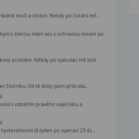
ledně moči a stolice. Nekdy po čúrání mě...
lkyni s kterou mám sex s ochranou mívam po
kový problém. Někdy po ejakulaci mě bolí
i žlučníku. Od té doby jsem přibrala,...
i
tomii s odnětím pravého vaječníku a
i
ysterektomii (6.týden po operaci 23.4.)....