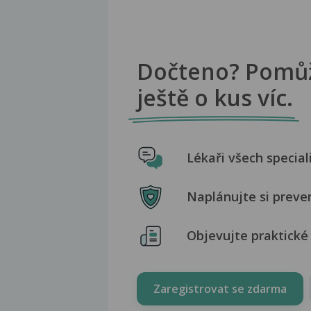
Dočteno? Pomů
ještě o kus víc.
Lékaři všech special
Naplánujte si preve
Objevujte praktické 
Zaregistrovat se zdarma