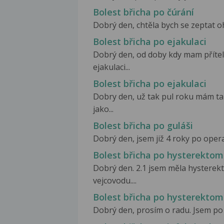
Bolest břicha po čúrání
Dobrý den, chtěla bych se zeptat oh
Bolest břicha po ejakulaci
Dobrý den, od doby kdy mam příte
ejakulaci...
Bolest břicha po ejakulaci
Dobry den, už tak pul roku mám ta
jako...
Bolest břicha po guláši
Dobrý den, jsem již 4 roky po operac
Bolest břicha po hysterektomi
Dobrý den. 2.1 jsem měla hysterek
vejcovodu....
Bolest břicha po hysterektomi
Dobrý den, prosím o radu. Jsem po h