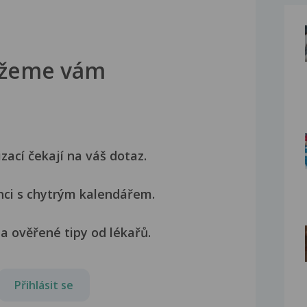
žeme vám
izací čekají na váš dotaz.
nci s chytrým kalendářem.
a ověřené tipy od lékařů.
Přihlásit se