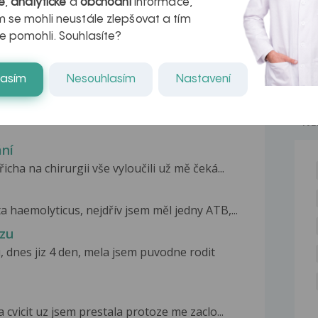
é
,
analytické
a
obchodní
informace,
kteří ji...
 se mohli neustále zlepšovat a tím
e pomohli. Souhlasíte?
lasím
Nesouhlasím
Nastavení
NE
ání
cha na chirurgii vše vyloučili už mě čeká...
haemolyticus, nejdřív jsem měl jedny ATB,...
ezu
 dnes jiz 4 den, mela jsem puvodne rodit
cvicit uz jsem prestala protoze me zaclo...