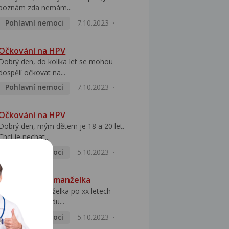
poznám zda nemám...
Pohlavní nemoci
7.10.2023
Očkování na HPV
Dobrý den, do kolika let se mohou
dospělí očkovat na...
Pohlavní nemoci
7.10.2023
Očkování na HPV
Dobrý den, mým dětem je 18 a 20 let.
Chci je nechat...
Pohlavní nemoci
5.10.2023
HPV pozitivní manželka
Dobrý den, manželka po xx letech
přivezla z Východu...
Pohlavní nemoci
5.10.2023