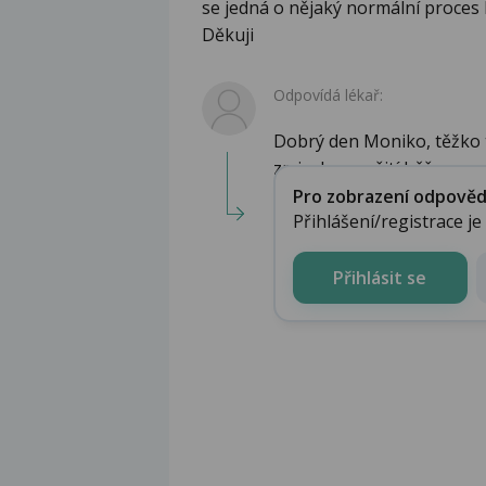
se jedná o nějaký normální proces hoj
Děkuji
Odpovídá lékař:
Dobrý den Moniko, těžko t
zmizela po užití běž...
Pro zobrazení odpovědi 
Přihlášení/registrace j
Přihlásit se