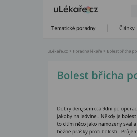
Tematické poradny
Články
uLékaře.cz
Poradna lékaře
Bolest břicha po
Bolest břicha p
Dobrý den,jsem cca 9dní po operac
jakoby na ledvine... Někdy je bolest
to cítím něco jako namozeny sval a
běžné prášky proti bolesti... Průj