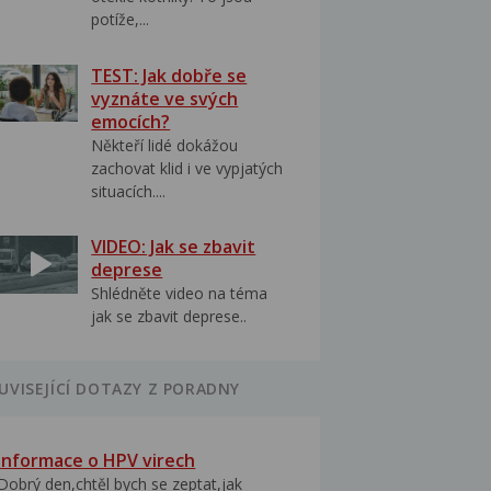
potíže,...
TEST: Jak dobře se
vyznáte ve svých
emocích?
Někteří lidé dokážou
zachovat klid i ve vypjatých
situacích....
VIDEO: Jak se zbavit
deprese
Shlédněte video na téma
jak se zbavit deprese..
UVISEJÍCÍ DOTAZY Z PORADNY
Informace o HPV virech
Dobrý den,chtěl bych se zeptat,jak