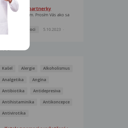
HPV typ 52 u partnerky
Dobrý deň prajem. Prosím Vás ako sa
dá vyliečiť vírus...
Pohlavní nemoci
5.10.2023
MOCI
Kašel
Alergie
Alkoholismus
Analgetika
Angína
Antibiotika
Antidepresiva
Antihistaminika
Antikoncepce
Antivirotika