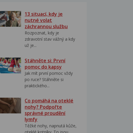
13 situací, kdy je
nutné volat
záchrannou službu
Rozpoznat, kdy je
zdravotní stav vážný a kdy
už je...
Stáhněte si: První
pomoc do kapsy
Jak mít první pomoc vždy
po ruce? Stáhněte si
praktického...
Co pomáhá na oteklé
nohy? Podpořte
správné proudění
lymfy
Těžké nohy, napnutá kůže,
oteklé kotníky. To jsou