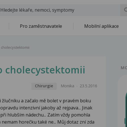
Pro zaměstnavatele
Mobilní aplikace
 cholecystektomii
o cholecystektomii
MO
Chirurgie
Monika
23.5.2016
i žlučníku a začalo mě bolet v pravém boku
 opravdu intenzivní jakoby až rejpava... Jinak
 při hlubším nádechu... Zatím vždy pomohla
em nemam horečku také ne... Můj dotaz zní zda