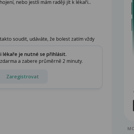
ení, nebo jestli mám raději jít k lékaři...
akto soudit, udáváte, že bolest zatím vždy
lékaře je nutné se přihlásit.
e zdarma a zabere průměrně 2 minuty.
Zaregistrovat
MO