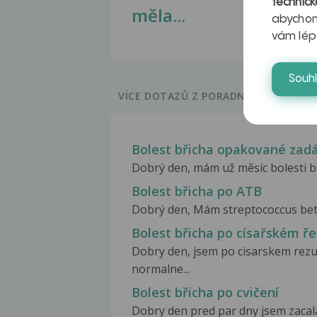
technick
měla...
abychom
vám lép
Souh
VÍCE DOTAZŮ Z PORADNY
Bolest břicha opakované zad
Dobrý den, mám už měsíc bolesti bři
Bolest břicha po ATB
Dobrý den, Mám streptococcus beta 
Bolest břicha po císařském ř
Dobry den, jsem po cisarskem rezu,
normalne...
Bolest břicha po cvičení
Dobry den pred par dny jsem zacala 