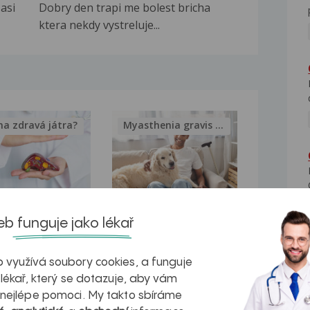
 asi
Dobry den trapi me bolest bricha
ktera nekdy vystreluje...
na zdravá játra?
Myasthenia gravis – vše, co...
kovatění
Inovativní
b funguje jako lékař
r v datech a
léčba
 využívá soubory cookies, a funguje
azech
myastenie –
 lékař, který se dotazuje, aby vám
naděje pro ty,
 nejlépe pomoci. My takto sbíráme