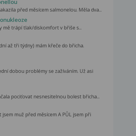
onellou
nakazila před měsícem salmonelou. Měla dva...
nonukleoze
y mě trápí tlak/diskomfort v břiše s...
dní až tři týdny) mám křeče do břicha.
ední dobou problémy se zažíváním. Už asi
ala pociťovat nesnesitelnou bolest břicha...
t jsem muž před měsícem A PŮL jsem při