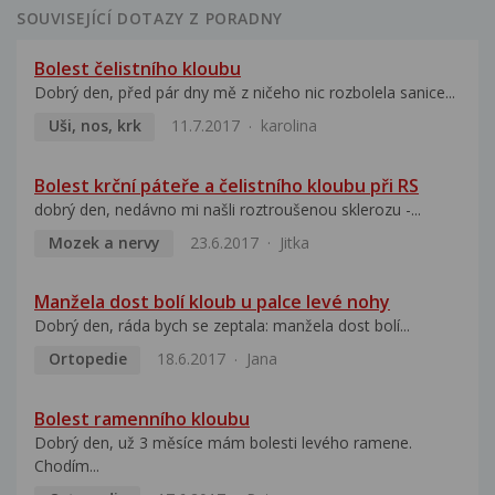
SOUVISEJÍCÍ DOTAZY Z PORADNY
Bolest čelistního kloubu
Dobrý den, před pár dny mě z ničeho nic rozbolela sanice...
Uši, nos, krk
11.7.2017
karolina
Bolest krční páteře a čelistního kloubu při RS
dobrý den, nedávno mi našli roztroušenou sklerozu -...
Mozek a nervy
23.6.2017
Jitka
Manžela dost bolí kloub u palce levé nohy
Dobrý den, ráda bych se zeptala: manžela dost bolí...
Ortopedie
18.6.2017
Jana
Bolest ramenního kloubu
Dobrý den, už 3 měsíce mám bolesti levého ramene.
Chodím...