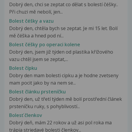
Dobrý den, chci se zeptat co dělat s bolestí čéšky..
Při chuzi mě nebolí, jen...
Bolest čéšky a vazu
Dobrý den, chtěla bych se zeptat. Je mi 15 let. Bolí
mě čéška a hned pod ní...
Bolest čéšky po operaci kolene
Dobrý den, jsem již týden od plastika křížového
vazu chtěl jsem se zeptat,...
Bolest čípku
Dobry den mam bolesti cipku a je hodne zvetseny
mam pocit jako by na nem se...
Bolest článku prsteníčku
Dobrý den, už třetí týden mě bolí prostřední článek
prsteníčku ruky, s pohyblivostí...
Bolesť členkov
Dobrý deň, mám 22 rokov a už asi pol roka ma
trápia striedavé bolesti členkov...