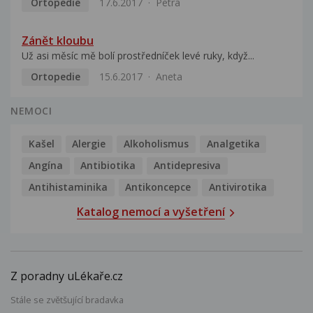
Ortopedie
17.6.2017
Petra
Zánět kloubu
Už asi měsíc mě bolí prostředníček levé ruky, když...
Ortopedie
15.6.2017
Aneta
NEMOCI
Kašel
Alergie
Alkoholismus
Analgetika
Angína
Antibiotika
Antidepresiva
Antihistaminika
Antikoncepce
Antivirotika
Katalog nemocí a vyšetření
Z poradny uLékaře.cz
Stále se zvětšující bradavka