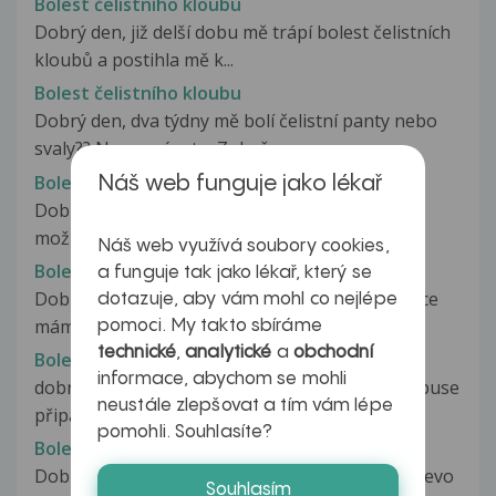
Bolest čelistního kloubu
Dobrý den, již delší dobu mě trápí bolest čelistních
kloubů a postihla mě k...
Bolest čelistního kloubu
Dobrý den, dva týdny mě bolí čelistní panty nebo
svaly?? Nepoznám to. Zubař...
Bolest čelistního kloubu
Náš web funguje jako lékař
Dobrý den, jsem moc ráda, že existuje taková
možnost zeptat se lékaře a nemuset...
Náš web využívá soubory cookies,
Bolest čelistního kloubu
a funguje tak jako lékař, který se
Dobrý den, prosím o radu. Již více než dva měsíce
dotazuje, aby vám mohl co nejlépe
mám bolest čelistního kloubu,...
pomoci. My takto sbíráme
technické
,
analytické
a
obchodní
Bolest čelistního kloubu
informace, abychom se mohli
dobrý den je mi 16 let a uz rok mě boli panty v puse
neustále zlepšovat a tím vám lépe
připadá mi to jakoby mi...
pomohli. Souhlasíte?
Bolest čelistního kloubu
Dobrý den jsem 5 den po extrakci moudráku v levo
Souhlasím