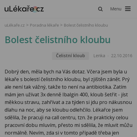
Menu
uLékaře.cz
Poradna lékaře
Bolest čelistního kloubu
Bolest čelistního kloubu
Čelistní kloub
Lenka
22.10.2016
Dobrý den, měla bych na Vás dotaz. Včera jsem byla u
lékaře s bolestí čelistního kloubu, byl zjištěn zánět. Prý
ale není tak vážný, takže to není na antibiotika. Zatím
mám jen užívat 3x denně Ibalgin 400, kloub šetřit - jíst
měkkou stravu, zahřívat a za týden si jdu pro nákusnou
dlahu na noc, aby se kloubu odlehčilo. Lékařce jsem
sdělila, že pracuji na call centru, tzn. že prakticky celou
pracovní dobu mluvím, přesto mi sdělila, že mluvit můžu
normálně. Nevím, zda si v tomto případě třeba jen