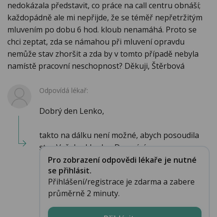
nedokázala představit, co práce na call centru obnáší;
každopádně ale mi nepřijde, že se téměř nepřetržitým
mluvením po dobu 6 hod. kloub nenamáhá. Proto se
chci zeptat, zda se námahou při mluvení opravdu
nemůže stav zhoršit a zda by v tomto případě nebyla
namístě pracovní neschopnost? Děkuji, Štěrbová
Odpovídá lékař:
Dobrý den Lenko,
takto na dálku není možné, abych posoudila
stav Vašeho kloubu. Domnívám...
Pro zobrazení odpovědi lékaře je nutné
se přihlásit.
Přihlášení/registrace je zdarma a zabere
průměrně 2 minuty.