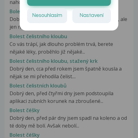
nahoře. Chci ze zeptat zda...
Bolest čelistního kloubu
Nesouhlasím
Nastavení
Dobrý den 3.den mě bolí dolní čelist při doteku , ale
jen na místě cca 1-2cm...
Bolest čelistního kloubu
Co vás trápí, jak dlouho problém trvá, berete
nějaké léky, proběhlo již nějaké...
Bolest čelistního kloubu, stažený krk
Dobrý den, cca před rokem jsem špatně kousla a
nějak se mi přehodila čelist....
Bolest čelistních kloubů
Dobrý den, před čtyřmi dny jsem podstoupila
aplikaci zubních korunek na zbroušené...
Bolest čéšky
Dobrý den, před pár dny jsem spadl na koleno a od
té doby mě bolí. Avšak nebolí...
Bolest čéšky