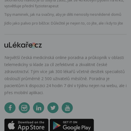
skloněnou hlavou je to stejná zátěž, jak se 40 kilovým pytlem na krku,
vysvětluje přední fyzioterapeut
Tipy maminek, jak na svačiny, aby je děti nenosily nesnědené domů
Jídlo jako palivo pro běžce: Důležité je nejen to, co jíte, ale i kdy to jíte
Největší česká medicínská online poradna a průkopník v oblasti
telemedicíny si klade za cíl zefektivnit a zkvalitnit české
zdravotnictví. Tým více jak 300 lékařů včetně desítek specialistů
obslouží průměrně 2 500 uživatelů měsíčně. Poradna je
pacientům k dispozici 24 hodin 7 dní v týdnu nejen na webu, ale i
přes mobilní aplikaci.