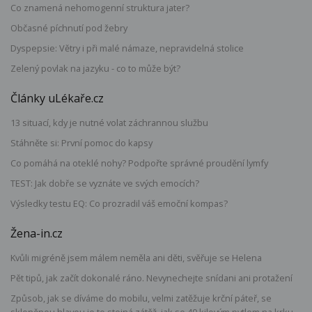
Co znamená nehomogenní struktura jater?
Občasné píchnutí pod žebry
Dyspepsie: Větry i při malé námaze, nepravidelná stolice
Zelený povlak na jazyku - co to může být?
Články uLékaře.cz
13 situací, kdy je nutné volat záchrannou službu
Stáhněte si: První pomoc do kapsy
Co pomáhá na oteklé nohy? Podpořte správné proudění lymfy
TEST: Jak dobře se vyznáte ve svých emocích?
Výsledky testu EQ: Co prozradil váš emoční kompas?
Žena-in.cz
Kvůli migréně jsem málem neměla ani děti, svěřuje se Helena
Pět tipů, jak začít dokonalé ráno. Nevynechejte snídani ani protažení
Způsob, jak se díváme do mobilu, velmi zatěžuje krční páteř, se