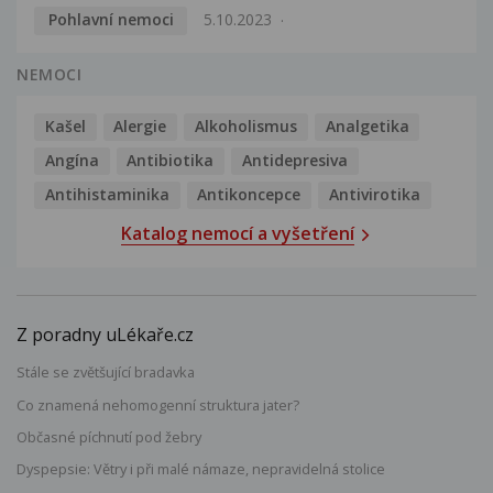
Pohlavní nemoci
5.10.2023
NEMOCI
Kašel
Alergie
Alkoholismus
Analgetika
Angína
Antibiotika
Antidepresiva
Antihistaminika
Antikoncepce
Antivirotika
Katalog nemocí a vyšetření
Z poradny uLékaře.cz
Stále se zvětšující bradavka
Co znamená nehomogenní struktura jater?
Občasné píchnutí pod žebry
Dyspepsie: Větry i při malé námaze, nepravidelná stolice