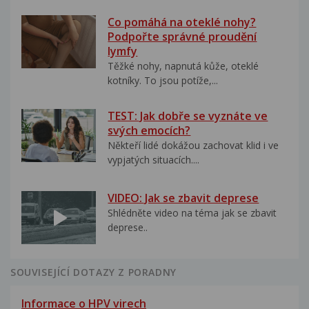
Co pomáhá na oteklé nohy?
Podpořte správné proudění
lymfy
Těžké nohy, napnutá kůže, oteklé
kotníky. To jsou potíže,...
TEST: Jak dobře se vyznáte ve
svých emocích?
Někteří lidé dokážou zachovat klid i ve
vypjatých situacích....
VIDEO: Jak se zbavit deprese
Shlédněte video na téma jak se zbavit
deprese..
SOUVISEJÍCÍ DOTAZY Z PORADNY
Informace o HPV virech