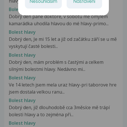
hlavy. Před 4 dny jsem při fyzické...
Nesouhlasím
Nastavení
Bolest hlavy
Dobrý den pane doktore, v sobotu mě omylem
kamarádka uhodila hlavou do mé hlavy-primo...
Bolest hlavy
Dobrý den, Je mi 15 let a již od začátku září se u mě
vyskytují časté bolesti...
Bolest hlavy
Dobrý den, mám problém s častými a celkem
silnými bolestmi hlavy. Nedávno mi...
Bolest hlavy
Ve 14 letech jsem mela uraz hlavy-pri taborove hre
jsem dostala velkou ranu...
Bolest hlavy
Dobrý den, již dlouhodobě cca 3měsíce mě trápí
bolesti hlavy a to zejména při...
Bolest hlavy