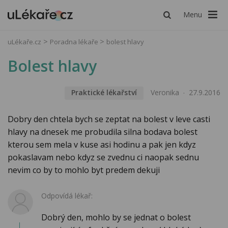
Menu
uLékaře.cz
Poradna lékaře
bolest hlavy
Bolest hlavy
Praktické lékařství
Veronika
27.9.2016
Dobry den chtela bych se zeptat na bolest v leve casti
hlavy na dnesek me probudila silna bodava bolest
kterou sem mela v kuse asi hodinu a pak jen kdyz
pokaslavam nebo kdyz se zvednu ci naopak sednu
nevim co by to mohlo byt predem dekuji
Odpovídá lékař:
Dobrý den, mohlo by se jednat o bolest