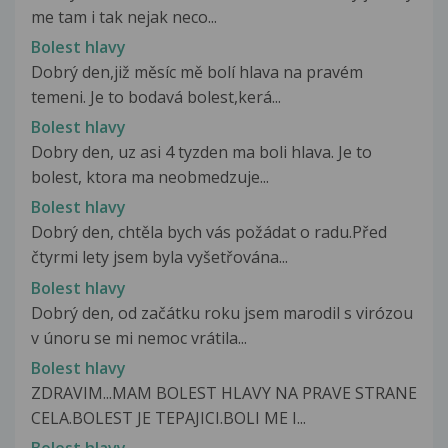
me tam i tak nejak neco...
Bolest hlavy
Dobrý den,již měsíc mě bolí hlava na pravém
temeni. Je to bodavá bolest,kerá...
Bolest hlavy
Dobry den, uz asi 4 tyzden ma boli hlava. Je to
bolest, ktora ma neobmedzuje...
Bolest hlavy
Dobrý den, chtěla bych vás požádat o radu.Před
čtyrmi lety jsem byla vyšetřována...
Bolest hlavy
Dobrý den, od začátku roku jsem marodil s virózou
v únoru se mi nemoc vrátila...
Bolest hlavy
ZDRAVIM...MAM BOLEST HLAVY NA PRAVE STRANE
CELA.BOLEST JE TEPAJICI.BOLI ME I...