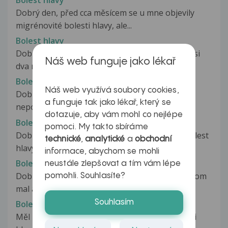
Bolest hlavy
Dobrý den, před cca měsícem se u mne objevily
migrénovité bolesti hlavy, ale...
Bolest hlavy
Dobrý den... jmenuji se bara a je mi 13 let... Uz asi
Náš web funguje jako lékař
dva mesice trpim kazdy...
Bolest hlavy
Náš web využívá soubory cookies,
Dobrý den je mi 16 a denně mě bolí hlava
a funguje tak jako lékař, který se
nepomáhají žádné prášky (Ibalgin, Paralen...)...
dotazuje, aby vám mohl co nejlépe
Bolest hlavy
pomoci. My takto sbíráme
Dobrý den, Již čtyři dny mě trápí nepřetržitá bolest
technické
,
analytické
a
obchodní
hlavy, jedná se spíše...
informace, abychom se mohli
Bolesť hlavy
neustále zlepšovat a tím vám lépe
Dobrý deň, ma problém s hlavou niekedy keď som
pomohli. Souhlasíte?
mal asi 14 rokov tak som mal...
Souhlasím
Bolest hlavy
Měl bych prosím dotaz k prudké bodavé bolesti