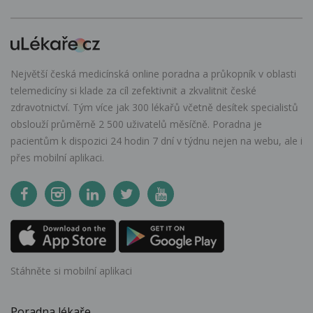
Největší česká medicínská online poradna a průkopník v oblasti
telemedicíny si klade za cíl zefektivnit a zkvalitnit české
zdravotnictví. Tým více jak 300 lékařů včetně desítek specialistů
obslouží průměrně 2 500 uživatelů měsíčně. Poradna je
pacientům k dispozici 24 hodin 7 dní v týdnu nejen na webu, ale i
přes mobilní aplikaci.
Stáhněte si mobilní aplikaci
Poradna lékaře