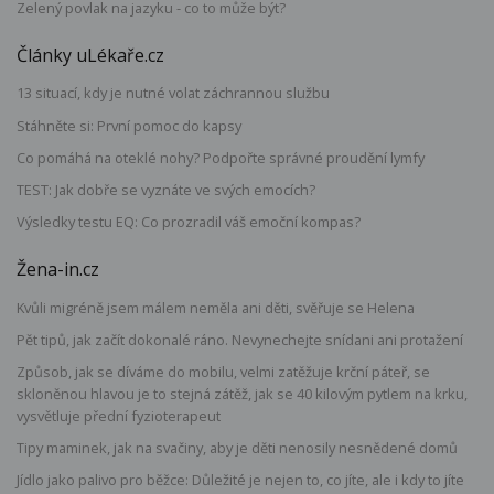
Zelený povlak na jazyku - co to může být?
Články uLékaře.cz
13 situací, kdy je nutné volat záchrannou službu
Stáhněte si: První pomoc do kapsy
Co pomáhá na oteklé nohy? Podpořte správné proudění lymfy
TEST: Jak dobře se vyznáte ve svých emocích?
Výsledky testu EQ: Co prozradil váš emoční kompas?
Žena-in.cz
Kvůli migréně jsem málem neměla ani děti, svěřuje se Helena
Pět tipů, jak začít dokonalé ráno. Nevynechejte snídani ani protažení
Způsob, jak se díváme do mobilu, velmi zatěžuje krční páteř, se
skloněnou hlavou je to stejná zátěž, jak se 40 kilovým pytlem na krku,
vysvětluje přední fyzioterapeut
Tipy maminek, jak na svačiny, aby je děti nenosily nesnědené domů
Jídlo jako palivo pro běžce: Důležité je nejen to, co jíte, ale i kdy to jíte