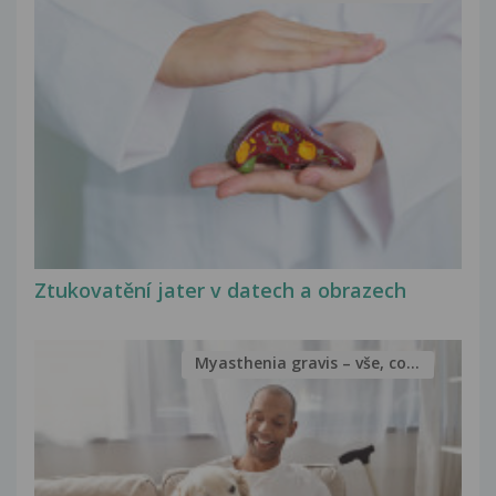
Ztukovatění jater v datech a obrazech
Myasthenia gravis – vše, co...