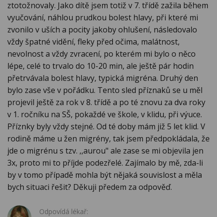
ztotožnovaly. Jako dítě jsem totiž v 7. třídě zažila během
vyučování, náhlou prudkou bolest hlavy, při které mi
zvonilo v uších a pocity jakoby ohlušení, následovalo
vždy špatné vidění, fleky před očima, malátnost,
nevolnost a vždy zvracení, po kterém mi bylo o něco
lépe, celé to trvalo do 10-20 min, ale ještě pár hodin
přetrvávala bolest hlavy, typická migréna. Druhý den
bylo zase vše v pořádku. Tento sled příznaků se u měl
projevil ještě za rok v 8. třídě a po té znovu za dva roky
v 1. ročníku na SŠ, pokaždé ve škole, v klidu, při výuce.
Příznky byly vždy stejné. Od té doby mám již 5 let klid. V
rodině máme u žen migrény, tak jsem předpokládala, že
jde o migrénu s tzv. ,,aurou" ale zase se mi objevila jen
3x, proto mi to příjde podezřelé. Zajímalo by mě, zda-li
by v tomo případě mohla být nějaká souvislost a měla
bych situaci řešit? Děkuji předem za odpověď.
Odpovídá lékař: