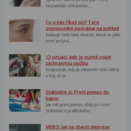
nejčastější oční potíže....
Co o nás říkají oči? Tato
onemocnění poznáme na pohled
Existuje celá řada chorob, která se jako
první projeví...
13 situací, kdy je nutné volat
záchrannou službu
Rozpoznat, kdy je zdravotní stav vážný
a kdy už je...
Stáhněte si: První pomoc do
kapsy
Jak mít první pomoc vždy po ruce?
Stáhněte si praktického...
VIDEO: Jak se zbavit deprese