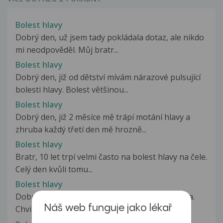
Bolest hlavy
Dobrý den, už jsem tady pokládala dotaz, ale nikdo
mi neodpověděl. Můj bratr...
Bolest hlavy
Dobrý den, již od dětství mívám nárazové pulsující
bolesti hlavy. Bolest většinou...
Bolest hlavy
Dobrý den, již 2 měsíce mě trápí motání hlavy a
zhruba každý třetí den mě hrozně...
Bolest hlavy
Bratr, 10 let trpí velmi často na bolest hlavy na čele.
Celý den kvůli tomu...
Bolest hlavy
Dobrý den, je mi 16 let . Každý den mě boli hlava.
Náš web funguje jako lékař
Chvilku to přestane a boli...