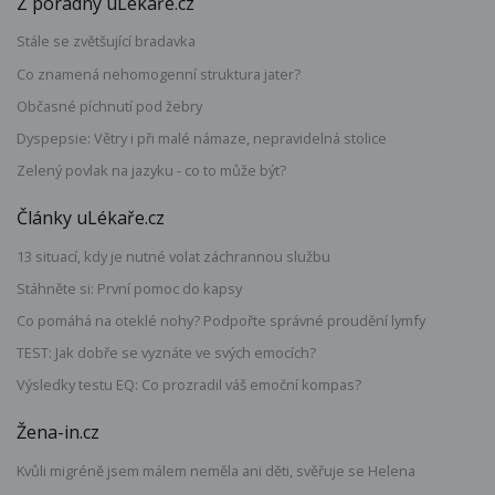
Z poradny uLékaře.cz
Stále se zvětšující bradavka
Co znamená nehomogenní struktura jater?
Občasné píchnutí pod žebry
Dyspepsie: Větry i při malé námaze, nepravidelná stolice
Zelený povlak na jazyku - co to může být?
Články uLékaře.cz
13 situací, kdy je nutné volat záchrannou službu
Stáhněte si: První pomoc do kapsy
Co pomáhá na oteklé nohy? Podpořte správné proudění lymfy
TEST: Jak dobře se vyznáte ve svých emocích?
Výsledky testu EQ: Co prozradil váš emoční kompas?
Žena-in.cz
Kvůli migréně jsem málem neměla ani děti, svěřuje se Helena