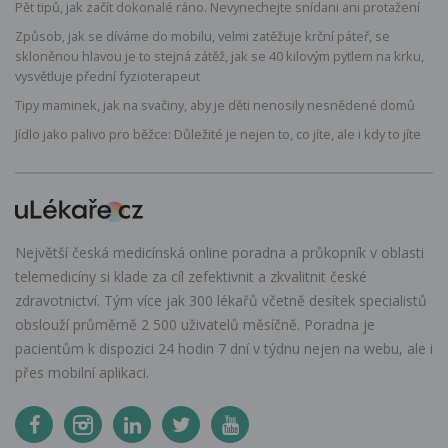
Pět tipů, jak začít dokonalé ráno. Nevynechejte snídani ani protažení
Způsob, jak se díváme do mobilu, velmi zatěžuje krční páteř, se
skloněnou hlavou je to stejná zátěž, jak se 40 kilovým pytlem na krku,
vysvětluje přední fyzioterapeut
Tipy maminek, jak na svačiny, aby je děti nenosily nesnědené domů
Jídlo jako palivo pro běžce: Důležité je nejen to, co jíte, ale i kdy to jíte
Největší česká medicínská online poradna a průkopník v oblasti
telemedicíny si klade za cíl zefektivnit a zkvalitnit české
zdravotnictví. Tým více jak 300 lékařů včetně desítek specialistů
obslouží průměrně 2 500 uživatelů měsíčně. Poradna je
pacientům k dispozici 24 hodin 7 dní v týdnu nejen na webu, ale i
přes mobilní aplikaci.