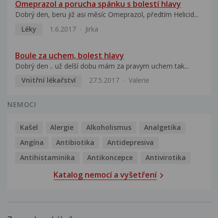
Omeprazol a porucha spánku s bolestí hlavy
Dobrý den, beru již asi měsíc Omeprazol, předtím Helicid...
Léky
1.6.2017
Jirka
Boule za uchem, bolest hlavy
Dobrý den .. už delší dobu mám za pravym uchem tak...
Vnitřní lékařství
27.5.2017
Valerie
NEMOCI
Kašel
Alergie
Alkoholismus
Analgetika
Angína
Antibiotika
Antidepresiva
Antihistaminika
Antikoncepce
Antivirotika
Katalog nemocí a vyšetření