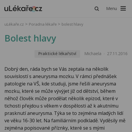
Menu
uLékaře.cz
Poradna lékaře
bolest hlavy
Bolest hlavy
Praktické lékařství
Michaela
27.11.2016
Dobrý den, ráda bych se Vás zeptala na několik
souvislostí s aneurysma mozku. V rámci přednášek
patologie na VŠ, kde studuji, jsme řešili aneurysma
mozku, které se může vývýjet již od dětství, během
něhož člověk může prodělat několik epizod, které v
tichosti přejdou s věkem v dospělosti až k akutnímu
prasknutí aneurysma. Týka se to zejména mladých lidí
ve věku 16-30 let. Na familiárním podkladě. Vyděsily mě
zejména popisované příznky, které se s mými