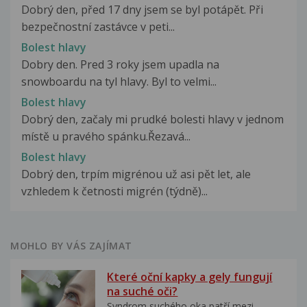
Dobrý den, před 17 dny jsem se byl potápět. Při
bezpečnostní zastávce v peti...
Bolest hlavy
Dobry den. Pred 3 roky jsem upadla na
snowboardu na tyl hlavy. Byl to velmi...
Bolest hlavy
Dobrý den, začaly mi prudké bolesti hlavy v jednom
místě u pravého spánku.Řezavá...
Bolest hlavy
Dobrý den, trpím migrénou už asi pět let, ale
vzhledem k četnosti migrén (týdně)...
MOHLO BY VÁS ZAJÍMAT
Které oční kapky a gely fungují
na suché oči?
Syndrom suchého oka patří mezi