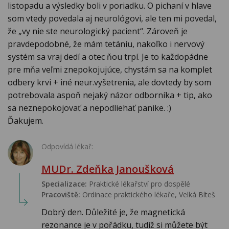
listopadu a výsledky boli v poriadku. O pichaní v hlave
som vtedy povedala aj neurológovi, ale ten mi povedal,
že „vy nie ste neurologický pacient“. Zároveň je
pravdepodobné, že mám tetániu, nakoľko i nervový
systém sa vraj dedí a otec ňou trpí. Je to každopádne
pre mňa veľmi znepokojujúce, chystám sa na komplet
odbery krvi + iné neur.vyšetrenia, ale dovtedy by som
potrebovala aspoň nejaký názor odborníka + tip, ako
sa neznepokojovať a nepodliehať panike. :)
Ďakujem.
Odpovídá lékař:
MUDr. Zdeňka Janoušková
Specializace:
Praktické lékařství pro dospělé
Pracoviště:
Ordinace praktického lékaře, Velká Bíteš
Dobrý den. Důležité je, že magnetická
rezonance je v pořádku, tudíž si můžete být