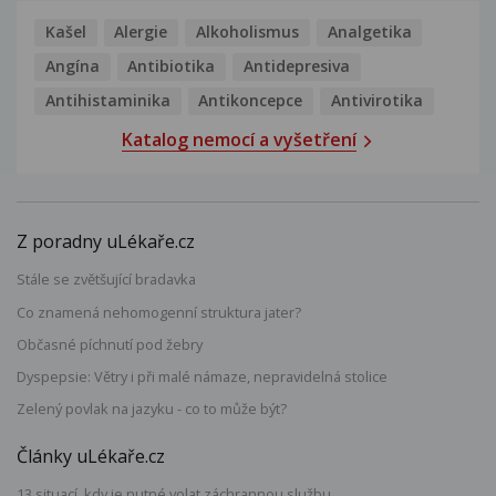
Kašel
Alergie
Alkoholismus
Analgetika
Angína
Antibiotika
Antidepresiva
Antihistaminika
Antikoncepce
Antivirotika
Katalog nemocí a vyšetření
Z poradny uLékaře.cz
Stále se zvětšující bradavka
Co znamená nehomogenní struktura jater?
Občasné píchnutí pod žebry
Dyspepsie: Větry i při malé námaze, nepravidelná stolice
Zelený povlak na jazyku - co to může být?
Články uLékaře.cz
13 situací, kdy je nutné volat záchrannou službu