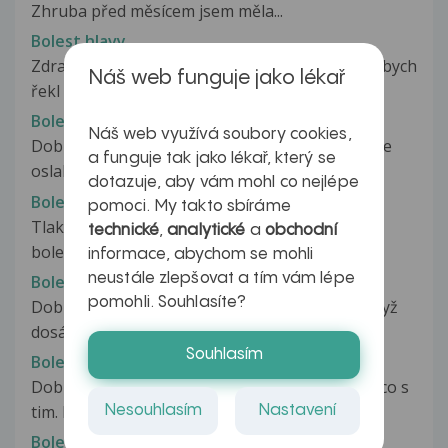
Zhruba před měsícem jsem měla...
Bolest hlavy
Zdravím poslední dobou mě bolí hlava a občas bych
Náš web funguje jako lékař
řekl že i točí začal jsem...
Bolest hlavy
Náš web využívá soubory cookies,
Dobrý den, už 4 dny mám bolesti hlavy a cítím se
a funguje tak jako lékař, který se
oslabeně a k tomu mě začla...
dotazuje, aby vám mohl co nejlépe
Bolest hlavy
pomoci. My takto sbíráme
Tlak v hlavě Dobrý den, 14 dní mám problém s
technické
,
analytické
a
obchodní
bolestí hlavy. Spíše je...
informace, abychom se mohli
neustále zlepšovat a tím vám lépe
Bolest hlavy
pomohli. Souhlasíte?
Dobrý den mám dotaz ohledně bolesti hlavy když
dosáhnu vyvrcholení tak dostávám...
Souhlasím
Bolest hlavy
Dobrý den, uz 2 tydny me boli hlava a ja nevim co s
tim. Hrozně se bojím nádoru...
Nesouhlasím
Nastavení
Bolest hlavy