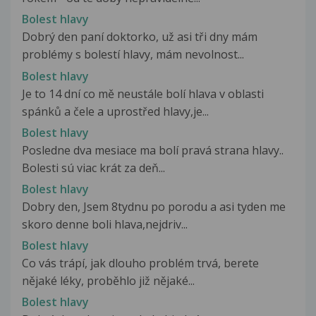
Bolest hlavy
Dobrý den paní doktorko, už asi tři dny mám
problémy s bolestí hlavy, mám nevolnost...
Bolest hlavy
Je to 14 dní co mě neustále bolí hlava v oblasti
spánků a čele a uprostřed hlavy,je...
Bolest hlavy
Posledne dva mesiace ma bolí pravá strana hlavy..
Bolesti sú viac krát za deň...
Bolest hlavy
Dobry den, Jsem 8tydnu po porodu a asi tyden me
skoro denne boli hlava,nejdriv...
Bolest hlavy
Co vás trápí, jak dlouho problém trvá, berete
nějaké léky, proběhlo již nějaké...
Bolest hlavy