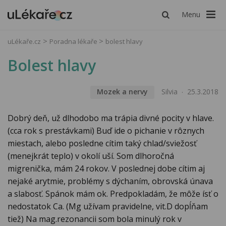
Menu
uLékaře.cz
Poradna lékaře
bolest hlavy
Bolest hlavy
Mozek a nervy
Silvia
25.3.2018
Dobrý deň, už dlhodobo ma trápia divné pocity v hlave.
(cca rok s prestávkami) Buď ide o pichanie v rôznych
miestach, alebo posledne cítim taký chlad/sviežosť
(menejkrát teplo) v okolí uší. Som dlhoročná
migrenička, mám 24 rokov. V poslednej dobe cítim aj
nejaké arytmie, problémy s dýchaním, obrovská únava
a slabosť. Spánok mám ok. Predpokladám, že môže ísť o
nedostatok Ca. (Mg užívam pravidelne, vit.D dopĺňam
tiež) Na mag.rezonancii som bola minulý rok v