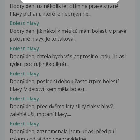
Dobrý den, uz několik let cítím na prave straně
hlavy pichani, které je nepříjemné...
Bolest hlavy
Dobrý den, již několik měsíců mám bolesti v pravé
polovině hlavy. Je to taková...
Bolest hlavy
Dobrý den, chtěla bych vás poprosit o radu. Již asi
týden pociťuji několikrát...
Bolest hlavy
Dobrý den, poslední dobou často trpím bolestí
hlavy. V dětství jsem měla bolest...
Bolest hlavy
Dobrý den, před dvěma lety silný tlak v hlavě,
zalehlé uši, motání hlavy,...
Bolest hlavy
Dobrý den, zaznamenala jsem už asi před půl
rokem - od té doby nepravidelně...