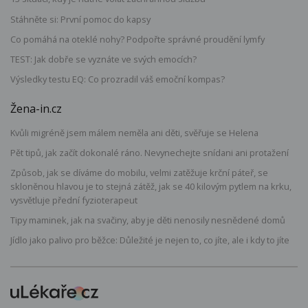
Stáhněte si: První pomoc do kapsy
Co pomáhá na oteklé nohy? Podpořte správné proudění lymfy
TEST: Jak dobře se vyznáte ve svých emocích?
Výsledky testu EQ: Co prozradil váš emoční kompas?
Žena-in.cz
Kvůli migréně jsem málem neměla ani děti, svěřuje se Helena
Pět tipů, jak začít dokonalé ráno. Nevynechejte snídani ani protažení
Způsob, jak se díváme do mobilu, velmi zatěžuje krční páteř, se
skloněnou hlavou je to stejná zátěž, jak se 40 kilovým pytlem na krku,
vysvětluje přední fyzioterapeut
Tipy maminek, jak na svačiny, aby je děti nenosily nesnědené domů
Jídlo jako palivo pro běžce: Důležité je nejen to, co jíte, ale i kdy to jíte