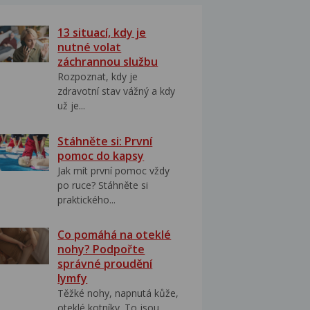
13 situací, kdy je
nutné volat
záchrannou službu
Rozpoznat, kdy je
zdravotní stav vážný a kdy
už je...
Stáhněte si: První
pomoc do kapsy
Jak mít první pomoc vždy
po ruce? Stáhněte si
praktického...
Co pomáhá na oteklé
nohy? Podpořte
správné proudění
lymfy
Těžké nohy, napnutá kůže,
oteklé kotníky. To jsou