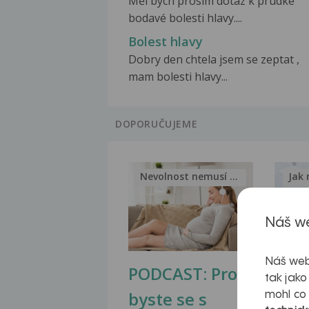
Měl bych prosím dotaz k prudké
bodavé bolesti hlavy....
Bolest hlavy
Dobry den chtela jsem se zeptat ,
mam bolesti hlavy...
DOPORUČUJEME
Nevolnost nemusí být nutnou...
Jak 
Náš we
Náš web
PODCAST: Proč
Ztu
tak jako
byste se s
jate
mohl co