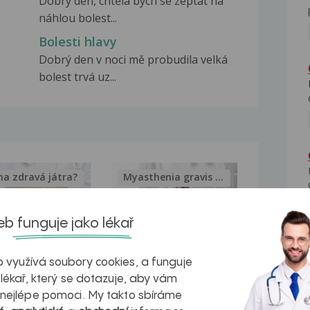
Dobrý den, chtěla bych se zeptat na
náhlou bolest...
Bolesti hlavy
Dobrý den v noci mě probudila velká
bolest trvá uz...
na zdravá játra?
Myasthenia gravis – vše, co...
b funguje jako lékař
 využívá soubory cookies, a funguje
kovatění
Inovativní
 lékař, který se dotazuje, aby vám
r v datech a
léčba
 nejlépe pomoci. My takto sbíráme