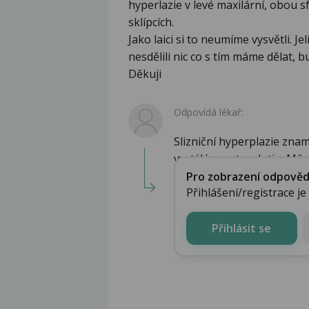
hyperlazie v levé maxilární, obou s
sklípcích.
Jako laici si to neumíme vysvětli. J
nesdělili nic co s tím máme dělat, 
Děkuji
Odpovídá lékař:
Slizniční hyperplazie zna
vystýlá prostor dutin. Mô..
Pro zobrazení odpovědi 
Přihlášení/registrace j
Přihlásit se