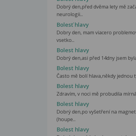
Dobrý den,před dvěma lety mě zača
neurologii...
Bolesť hlavy
Dobry den, mam viacero problemov,
vsetko...
Bolest hlavy
Dobrý den,asi před 14dny jsem byla 
Bolest hlavy
Často mě bolí hlava,někdy jednou tý
Bolest hlavy
Zdravím, v noci mě probudila mírná 
Bolest hlavy
Dobrý den,po vyšetření na magneti
(houpe...
Bolest hlavy