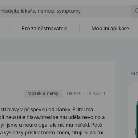
Pro zaměstnavatele
Mobilní aplikace
MO
Mozek a nervy
Helena
19.4.2011
sti hlavy v přispevku od Hanky. Přitel má
olí neustále hlava,hned se mu uděla nevolno a
Byli jsme u neurologa, ale nic mu neřekl. Poté
výsledky přišli v tomto znění, cituji: Slizniční