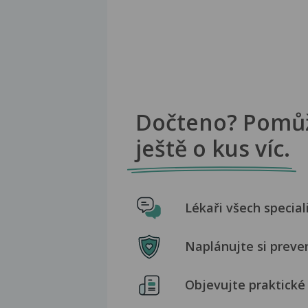
Dočteno? Pomů
ještě o kus víc.
Lékaři všech special
Naplánujte si preve
Objevujte praktické 