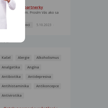
HPV typ 52 u partnerky
Dobrý deň prajem. Prosím Vás ako sa
dá vyliečiť vírus...
Pohlavní nemoci
5.10.2023
MOCI
Kašel
Alergie
Alkoholismus
Analgetika
Angína
Antibiotika
Antidepresiva
Antihistaminika
Antikoncepce
Antivirotika