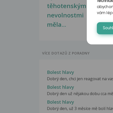
technick
těhotenskými
obr
abychom
nevolnostmi
vám lép
měla...
Souh
VÍCE DOTAZŮ Z PORADNY
Bolest hlavy
Dobrý den, chci jen reagovat na vasi
Bolest hlavy
Dobrý den už nějakou dobu cca měsic
Bolest hlavy
Dobrý den, už 3 měsíce mě bolí hl