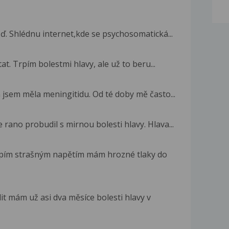
eď. Shlédnu internet,kde se psychosomatická...
t. Trpím bolestmi hlavy, ale už to beru...
ch jsem měla meningitidu. Od té doby mě často...
rano probudil s mirnou bolesti hlavy. Hlava...
rpím strašným napětím mám hrozné tlaky do
t mám už asi dva měsíce bolesti hlavy v