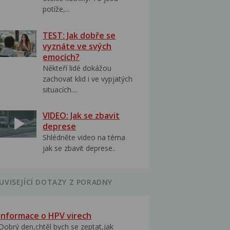
potíže,...
TEST: Jak dobře se
vyznáte ve svých
emocích?
Někteří lidé dokážou
zachovat klid i ve vypjatých
situacích....
VIDEO: Jak se zbavit
deprese
Shlédněte video na téma
jak se zbavit deprese..
UVISEJÍCÍ DOTAZY Z PORADNY
Informace o HPV virech
Dobrý den,chtěl bych se zeptat,jak