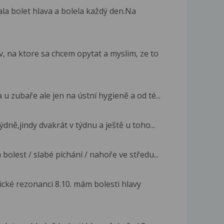
la bolet hlava a bolela každý den.Na
 na ktore sa chcem opytat a myslim, ze to
u zubaře ale jen na ústní hygieně a od té...
dně,jindy dvakrát v týdnu a ještě u toho...
bolest / slabé píchání / nahoře ve středu...
cké rezonanci 8.10. mám bolesti hlavy