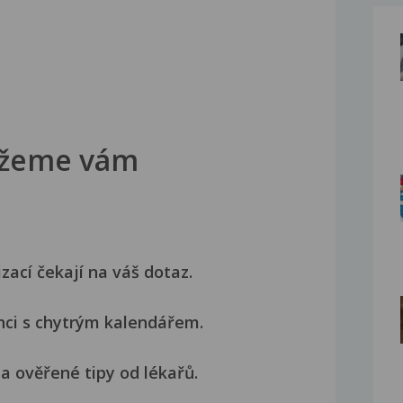
žeme vám
izací čekají na váš dotaz.
nci s chytrým kalendářem.
a ověřené tipy od lékařů.