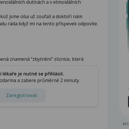
fenoidálních dutinách a v etmoidálních
elikož jsme oba už zoufalí a doktoři nám
budu ráda když mi na tento příspevek odpovíte.
mená znamená "zbytnění" sliznice, která
.
lékaře je nutné se přihlásit.
e zdarma a zabere průměrně 2 minuty.
Zaregistrovat
MO