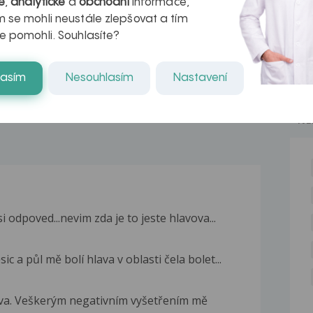
é
,
analytické
a
obchodní
informace,
azech
myastenie –
 se mohli neustále zlepšovat a tím
naděje pro ty,
e pomohli. Souhlasíte?
kteří ji...
lasím
Nesouhlasím
Nastavení
NE
 odpoved...nevim zda je to jeste hlavova...
 a půl mě bolí hlava v oblasti čela bolet...
ava. Veškerým negativním vyšetřením mě