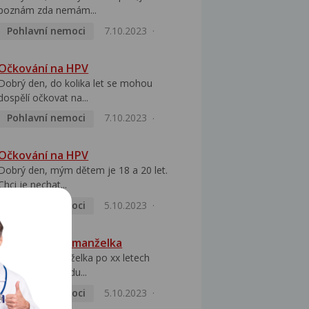
poznám zda nemám...
Pohlavní nemoci
7.10.2023
Očkování na HPV
Dobrý den, do kolika let se mohou
dospělí očkovat na...
Pohlavní nemoci
7.10.2023
Očkování na HPV
Dobrý den, mým dětem je 18 a 20 let.
Chci je nechat...
Pohlavní nemoci
5.10.2023
HPV pozitivní manželka
Dobrý den, manželka po xx letech
přivezla z Východu...
Pohlavní nemoci
5.10.2023