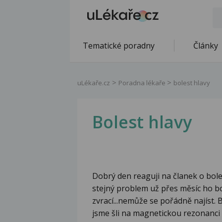
Tematické poradny
Články
uLékaře.cz
Poradna lékaře
bolest hlavy
Bolest hlavy
Dobrý den reaguji na članek o bole
stejný problem už přes měsíc ho b
zvrací...nemůže se pořádně najíst. 
jsme šli na magnetickou rezonanci a 