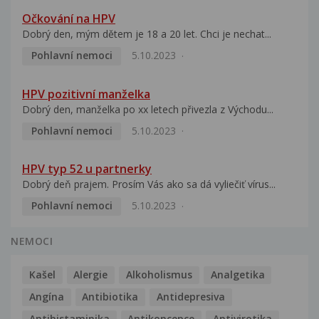
Očkování na HPV
Dobrý den, mým dětem je 18 a 20 let. Chci je nechat...
Pohlavní nemoci
5.10.2023
HPV pozitivní manželka
Dobrý den, manželka po xx letech přivezla z Východu...
Pohlavní nemoci
5.10.2023
HPV typ 52 u partnerky
Dobrý deň prajem. Prosím Vás ako sa dá vyliečiť vírus...
Pohlavní nemoci
5.10.2023
NEMOCI
Kašel
Alergie
Alkoholismus
Analgetika
Angína
Antibiotika
Antidepresiva
Antihistaminika
Antikoncepce
Antivirotika