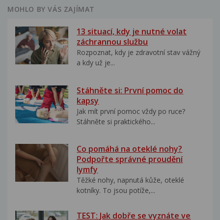
MOHLO BY VÁS ZAJÍMAT
13 situací, kdy je nutné volat
záchrannou službu
Rozpoznat, kdy je zdravotní stav vážný
a kdy už je...
Stáhněte si: První pomoc do
kapsy
Jak mít první pomoc vždy po ruce?
Stáhněte si praktického...
Co pomáhá na oteklé nohy?
Podpořte správné proudění
lymfy
Těžké nohy, napnutá kůže, oteklé
kotníky. To jsou potíže,...
TEST: Jak dobře se vyznáte ve