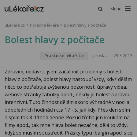
Menu
uLékaře.cz
Poradna lékaře
Bolest hlavy z počítače
Bolest hlavy z počítače
Praktické lékařství
jaroslav
29.3.2013
Zdravím, nedávno jsem začal mít problémy s bolestí
hlavy z počítače, bolest hlavy nastoupí vždy, když dělám
něco co potřebuje zvýšenou pozornost, úpravy videa,
webové stránky tabulky apod., někdy je bolest opravdu
intenzivní. Tuto činnost dělám skoro výhradně v noci a
odpoledních hodinách cca 17 - 5, jak kdy. Přes den spím
a spím tak 8-11hod denně. Pokud třeba jen koukám na
filmy apod., tak mne hlava bolet nezačne, dělá to vždy,
když se musím soustředit. Prášky typu ibalgin apod. sice