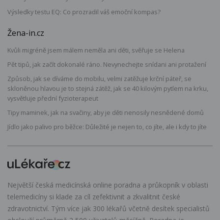
Výsledky testu EQ: Co prozradil váš emoční kompas?
Žena-in.cz
Kvůli migréně jsem málem neměla ani děti, svěřuje se Helena
Pět tipů, jak začít dokonalé ráno. Nevynechejte snídani ani protažení
Způsob, jak se díváme do mobilu, velmi zatěžuje krční páteř, se
skloněnou hlavou je to stejná zátěž, jak se 40 kilovým pytlem na krku,
vysvětluje přední fyzioterapeut
Tipy maminek, jak na svačiny, aby je děti nenosily nesnědené domů
Jídlo jako palivo pro běžce: Důležité je nejen to, co jíte, ale i kdy to jíte
Největší česká medicínská online poradna a průkopník v oblasti
telemedicíny si klade za cíl zefektivnit a zkvalitnit české
zdravotnictví. Tým více jak 300 lékařů včetně desítek specialistů