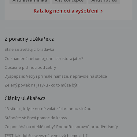
Katalog nemocí a vyšetření
Z poradny uLékaře.cz
Stále se zvětšující bradavka
Co znamená nehomogenní struktura jater?
Občasné píchnutí pod žebry
Dyspepsie: Větry i při malé námaze, nepravidelná stolice
Zelený povlak na jazyku - co to může být?
Články uLékaře.cz
13 situací, kdy je nutné volat záchrannou službu
Stáhněte si: První pomoc do kapsy
Co pomáhá na oteklé nohy? Podpořte správné proudění lymfy
TEST: Jak dobře se vyznáte ve svých emocích?