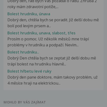
Dobrý den, rád bych Vás požádal o radu. Zhruba 2
roky mám zdravotní potíže,...
Bolest hrudníku, únava
Dobrý den, chtěla bych se poradit. Již delší dobu mě
bolí pod levým prsem a...
Bolest hrudníku, unava, slabost, třes
Prosím o pomoc. Už několik měsíců mne trápí
problémy v hrudníku a podpaží. Nevím...
Bolest hrudníku..
Dobrý Den chtěla bych se zeptat již delší dobu mě
trápí bolest na hrudníku hlavně...
Bolest hřbetu levé ruky
Dobrý den pane doktore, mám takovy problém, už
4 měsíce hraji na elektrickou...
MOHLO BY VÁS ZAJÍMAT