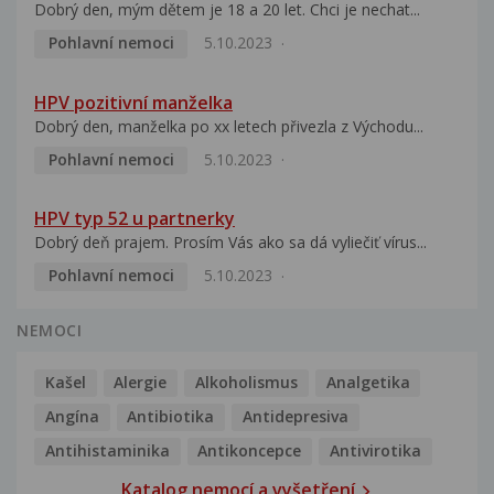
Dobrý den, mým dětem je 18 a 20 let. Chci je nechat...
Pohlavní nemoci
5.10.2023
HPV pozitivní manželka
Dobrý den, manželka po xx letech přivezla z Východu...
Pohlavní nemoci
5.10.2023
HPV typ 52 u partnerky
Dobrý deň prajem. Prosím Vás ako sa dá vyliečiť vírus...
Pohlavní nemoci
5.10.2023
NEMOCI
Kašel
Alergie
Alkoholismus
Analgetika
Angína
Antibiotika
Antidepresiva
Antihistaminika
Antikoncepce
Antivirotika
Katalog nemocí a vyšetření