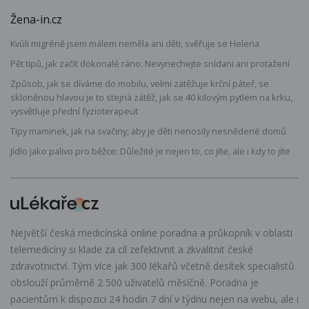
Žena-in.cz
Kvůli migréně jsem málem neměla ani děti, svěřuje se Helena
Pět tipů, jak začít dokonalé ráno. Nevynechejte snídani ani protažení
Způsob, jak se díváme do mobilu, velmi zatěžuje krční páteř, se
skloněnou hlavou je to stejná zátěž, jak se 40 kilovým pytlem na krku,
vysvětluje přední fyzioterapeut
Tipy maminek, jak na svačiny, aby je děti nenosily nesnědené domů
Jídlo jako palivo pro běžce: Důležité je nejen to, co jíte, ale i kdy to jíte
Největší česká medicínská online poradna a průkopník v oblasti
telemedicíny si klade za cíl zefektivnit a zkvalitnit české
zdravotnictví. Tým více jak 300 lékařů včetně desítek specialistů
obslouží průměrně 2 500 uživatelů měsíčně. Poradna je
pacientům k dispozici 24 hodin 7 dní v týdnu nejen na webu, ale i