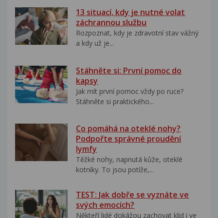
13 situací, kdy je nutné volat
záchrannou službu
Rozpoznat, kdy je zdravotní stav vážný
a kdy už je...
Stáhněte si: První pomoc do
kapsy
Jak mít první pomoc vždy po ruce?
Stáhněte si praktického...
Co pomáhá na oteklé nohy?
Podpořte správné proudění
lymfy
Těžké nohy, napnutá kůže, oteklé
kotníky. To jsou potíže,...
TEST: Jak dobře se vyznáte ve
svých emocích?
Někteří lidé dokážou zachovat klid i ve