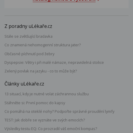
Z poradny uLékaře.cz
Stále se zvětšující bradavka
Co znamená nehomogenní struktura jater?
Občasné píchnutí pod žebry
Dyspepsie: Větry i při malé námaze, nepravidelná stolice
Zelený povlak na jazyku - co to může být?
Články uLékaře.cz
13 situací, kdy je nutné volat záchrannou službu
Stáhněte si: První pomoc do kapsy
Co pomáhá na oteklé nohy? Podpořte správné proudění lymfy
TEST: Jak dobře se vyznáte ve svých emocích?
Výsledky testu EQ: Co prozradil váš emoční kompas?