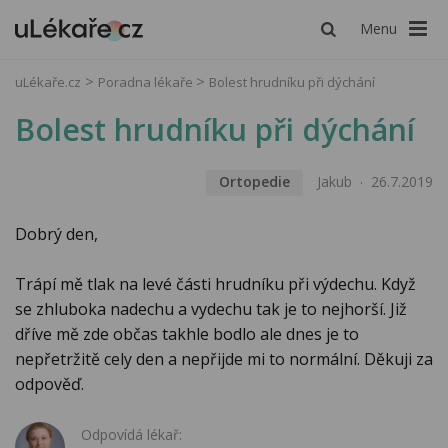
Menu
uLékaře.cz
Poradna lékaře
Bolest hrudníku při dýchání
Bolest hrudníku při dýchání
Ortopedie
Jakub
26.7.2019
Dobrý den,
Trápí mě tlak na levé části hrudníku při výdechu. Když
se zhluboka nadechu a vydechu tak je to nejhorší. Již
dříve mě zde občas takhle bodlo ale dnes je to
nepřetržitě cely den a nepřijde mi to normální. Děkuji za
odpověď.
Odpovídá lékař: