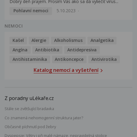
Dobrý deň prajem. Prosím Vás ako sa dá vyliečiť vírus...
Pohlavní nemoci
5.10.2023
NEMOCI
Kašel
Alergie
Alkoholismus
Analgetika
Angína
Antibiotika
Antidepresiva
Antihistaminika
Antikoncepce
Antivirotika
Katalog nemocí a vyšetření
Z poradny uLékaře.cz
Stále se zvětšující bradavka
Co znamená nehomogenní struktura jater?
Občasné píchnutí pod žebry
Dyspepsie: Větry i při malé námaze, nepravidelná stolice