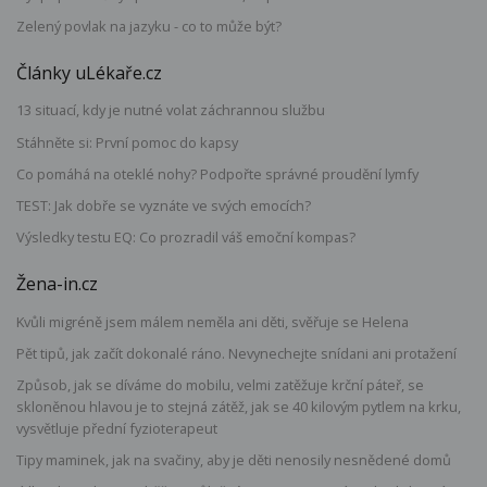
Zelený povlak na jazyku - co to může být?
Články uLékaře.cz
13 situací, kdy je nutné volat záchrannou službu
Stáhněte si: První pomoc do kapsy
Co pomáhá na oteklé nohy? Podpořte správné proudění lymfy
TEST: Jak dobře se vyznáte ve svých emocích?
Výsledky testu EQ: Co prozradil váš emoční kompas?
Žena-in.cz
Kvůli migréně jsem málem neměla ani děti, svěřuje se Helena
Pět tipů, jak začít dokonalé ráno. Nevynechejte snídani ani protažení
Způsob, jak se díváme do mobilu, velmi zatěžuje krční páteř, se
skloněnou hlavou je to stejná zátěž, jak se 40 kilovým pytlem na krku,
vysvětluje přední fyzioterapeut
Tipy maminek, jak na svačiny, aby je děti nenosily nesnědené domů