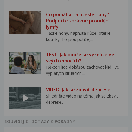
Co pomáhá na oteklé nohy?
Podpořte správné proudění
lymfy
Těžké nohy, napnutá kůže, oteklé
kotníky. To jsou potíže,...
TEST: Jak dobře se vyznáte ve
svých emocích?
Někteří lidé dokážou zachovat klid i ve
vypjatých situacích....
VIDEO: Jak se zbavit deprese
Shlédněte video na téma jak se zbavit
deprese..
SOUVISEJÍCÍ DOTAZY Z PORADNY