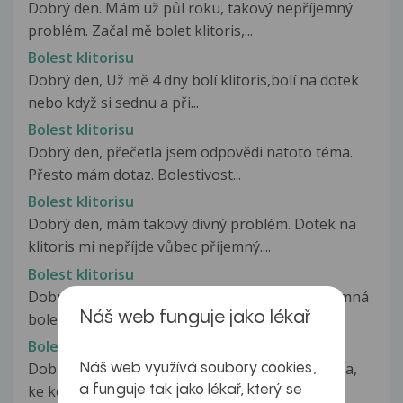
Dobrý den. Mám už půl roku, takový nepříjemný
problém. Začal mě bolet klitoris,...
Bolest klitorisu
Dobrý den, Už mě 4 dny bolí klitoris,bolí na dotek
nebo když si sednu a při...
Bolest klitorisu
Dobrý den, přečetla jsem odpovědi natoto téma.
Přesto mám dotaz. Bolestivost...
Bolest klitorisu
Dobrý den, mám takový divný problém. Dotek na
klitoris mi nepříjde vůbec příjemný....
Bolest klitorisu
Dobrý den. Již několik týdnů mě trápila nepříjemná
Náš web funguje jako lékař
bolest v oblasti klitorisu....
Bolest klitorisu a zánět močového měchýře
Dobry den, je mi 14 a uz 4 den jsem podchlazena,
Náš web využívá soubory cookies,
ke konci moceni me to boli,...
a funguje tak jako lékař, který se