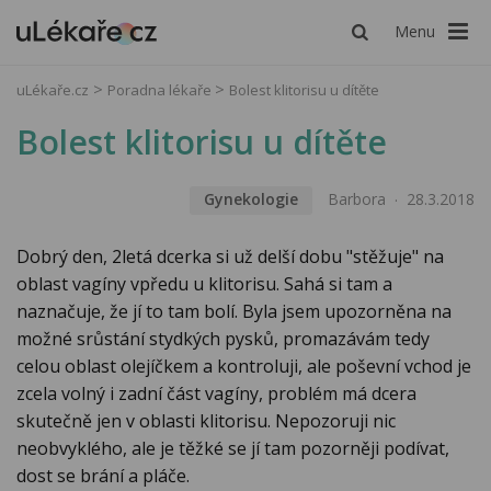
Menu
uLékaře.cz
Poradna lékaře
Bolest klitorisu u dítěte
Bolest klitorisu u dítěte
Gynekologie
Barbora
28.3.2018
Dobrý den, 2letá dcerka si už delší dobu "stěžuje" na
oblast vagíny vpředu u klitorisu. Sahá si tam a
naznačuje, že jí to tam bolí. Byla jsem upozorněna na
možné srůstání stydkých pysků, promazávám tedy
celou oblast olejíčkem a kontroluji, ale poševní vchod je
zcela volný i zadní část vagíny, problém má dcera
skutečně jen v oblasti klitorisu. Nepozoruji nic
neobvyklého, ale je těžké se jí tam pozorněji podívat,
dost se brání a pláče.