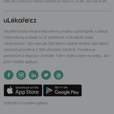
Jídlo jako palivo pro běžce: Důležité je nejen to, co jíte, ale i kdy to jíte
Největší česká medicínská online poradna a průkopník v oblasti
telemedicíny si klade za cíl zefektivnit a zkvalitnit české
zdravotnictví. Tým více jak 300 lékařů včetně desítek specialistů
obslouží průměrně 2 500 uživatelů měsíčně. Poradna je
pacientům k dispozici 24 hodin 7 dní v týdnu nejen na webu, ale i
přes mobilní aplikaci.
Stáhněte si mobilní aplikaci