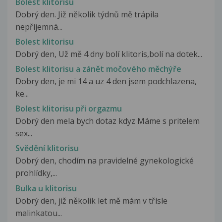
Bolest klitorisu
Dobrý den. Již několik týdnů mě trápila
nepříjemná...
Bolest klitorisu
Dobrý den, Už mě 4 dny bolí klitoris,bolí na dotek...
Bolest klitorisu a zánět močového měchýře
Dobry den, je mi 14 a uz 4 den jsem podchlazena,
ke...
Bolest klitorisu při orgazmu
Dobrý den mela bych dotaz kdyz Máme s pritelem
sex...
Svědění klitorisu
Dobrý den, chodím na pravidelné gynekologické
prohlídky,...
Bulka u klitorisu
Dobrý den, již několik let mě mám v třísle
malinkatou...