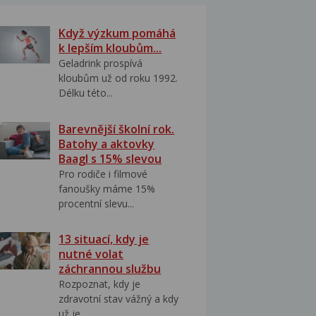
Když výzkum pomáhá
k lepším kloubům...
Geladrink prospívá
kloubům už od roku 1992.
Délku této...
Barevnější školní rok.
Batohy a aktovky
Baagl s 15% slevou
Pro rodiče i filmové
fanoušky máme 15%
procentní slevu...
13 situací, kdy je
nutné volat
záchrannou službu
Rozpoznat, kdy je
zdravotní stav vážný a kdy
už je...