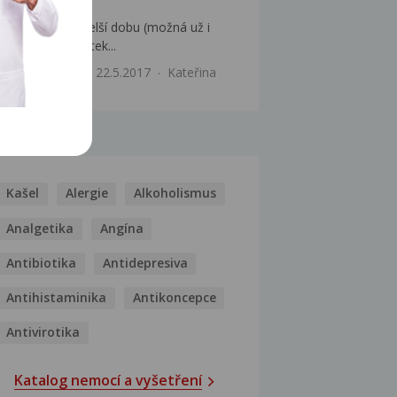
kolene
Dobrý den, už delší dobu (možná už i
rok) mám na dotek...
Ortopedie
22.5.2017
Kateřina
MOCI
Kašel
Alergie
Alkoholismus
Analgetika
Angína
Antibiotika
Antidepresiva
Antihistaminika
Antikoncepce
Antivirotika
Katalog nemocí a vyšetření