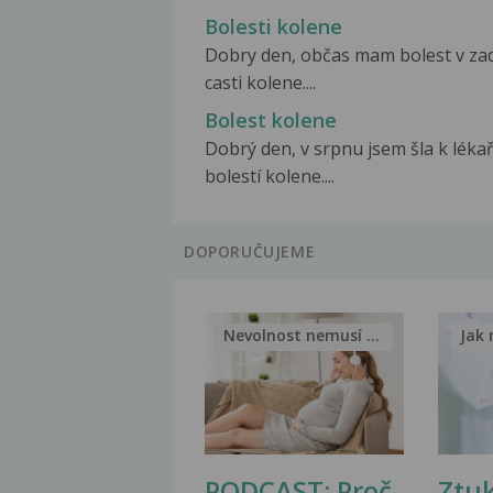
Bolesti kolene
Dobry den, občas mam bolest v za
casti kolene....
Bolest kolene
Dobrý den, v srpnu jsem šla k lékař
bolestí kolene....
DOPORUČUJEME
Nevolnost nemusí být nutnou...
Jak 
PODCAST: Proč
Ztu