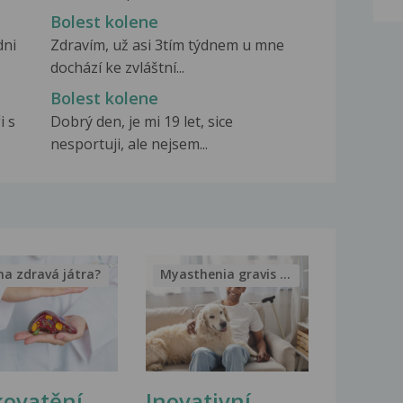
Bolest kolene
dni
Zdravím, už asi 3tím týdnem u mne
dochází ke zvláštní...
Bolest kolene
i s
Dobrý den, je mi 19 let, sice
nesportuji, ale nejsem...
na zdravá játra?
Myasthenia gravis – vše, co...
kovatění
Inovativní