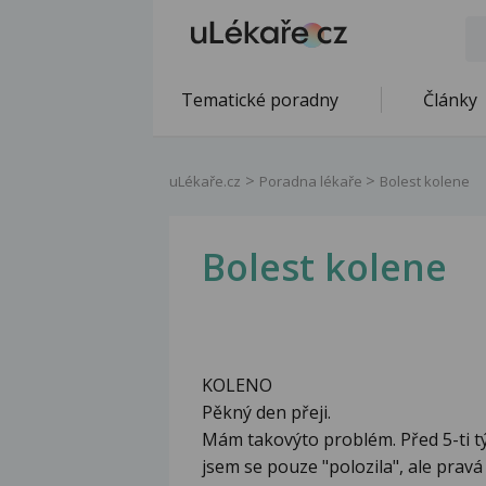
Tematické poradny
Články
uLékaře.cz
Poradna lékaře
Bolest kolene
Bolest kolene
KOLENO
Pěkný den přeji.
Mám takovýto problém. Před 5-ti tý
jsem se pouze "polozila", ale pravá