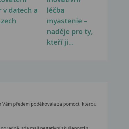
r v datech a
léčba
azech
myastenie –
naděje pro ty,
kteří ji...
h Vám předem poděkovala za pomoct, kterou
poradně, zda mají negativní zkušenosti s