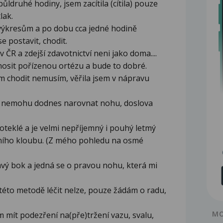
ldruhé hodiny, jsem zacítila (cítila) pouze
lak.
 výkresům a po dobu cca jedné hodině
 postavit, chodit.
 v ČR a zdejší zdavotnictví neni jako doma....
osit pořízenou ortézu a bude to dobré.
 chodit nemusím, věřila jsem v nápravu
ky nemohu dodnes narovnat nohu, doslova
teklé a je velmi nepříjemný i pouhý letmý
nního kloubu. (Z mého pohledu na osmé
avý bok a jedná se o pravou nohu, která mi
této metodě léčit nelze, pouze žádám o radu,
MO
m mít podezření na(pře)tržení vazu, svalu,