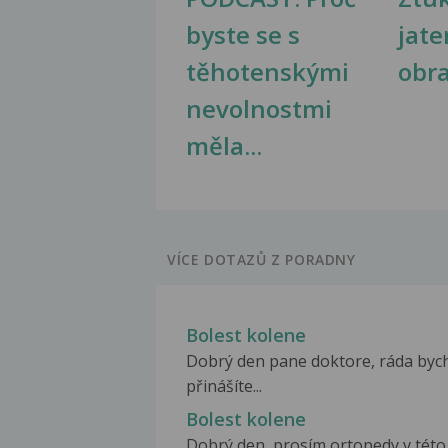
byste se s
jate
těhotenskými
obr
nevolnostmi
měla...
VÍCE DOTAZŮ Z PORADNY
Bolest kolene
Dobrý den pane doktore, ráda byc
přinášíte...
Bolest kolene
Dobrý den, prosím ortopedy v této 