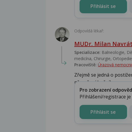
Přihlásit se
Odpovídá lékař:
MUDr. Milan Navrát
Specializace:
Balneologie, Dět
medicína, Chirurgie, Ortopedie,
Pracoviště:
Úrazová nemocni
Zřejmě se jedná o postižen
přerušení bočního ...
Pro zobrazení odpovědi 
Přihlášení/registrace j
Přihlásit se