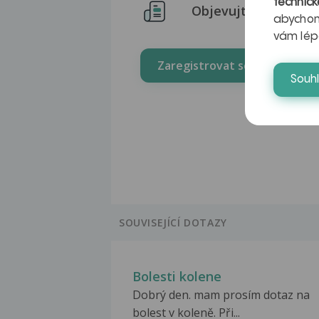
technick
Objevujte praktické 
abychom
vám lép
Zaregistrovat se zdarma
Souh
SOUVISEJÍCÍ DOTAZY
Bolesti kolene
Dobrý den. mam prosím dotaz na
bolest v koleně. Při...