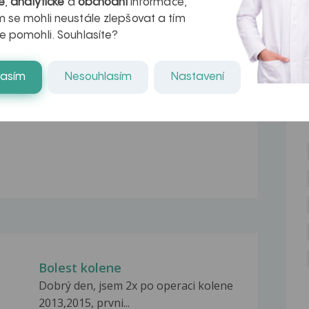
é
,
analytické
a
obchodní
informace,
a ověřené tipy od lékařů.
 se mohli neustále zlepšovat a tím
e pomohli. Souhlasíte?
Přihlásit se
lasím
Nesouhlasím
Nastavení
NE
Bolest kolene
Dobrý den, jsem 2x po operaci kolene
2013,2015, prvni...