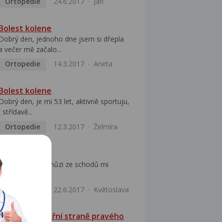
Ortopedie
24.6.2017
Jan
Bolest kolene
Dobrý den, jednoho dne jsem si dřepla
a večer mě začalo...
Ortopedie
14.3.2017
Aneta
Bolest kolene
Dobrý den, je mi 53 let, aktivně sportuju,
( střídavě...
Ortopedie
12.3.2017
Želmíra
Bolest kolene
Dobrý den, při chůzi ze schodů mi
louplo v koleni...
Ortopedie
22.6.2017
Květoslava
Bolest na vnitřní straně pravého