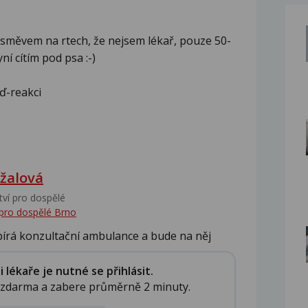
směvem na rtech, že nejsem lékař, pouze 50-
ní cítím pod psa :-)
ď-reakci
žalová
tví pro dospělé
 pro dospělé Brno
bírá konzultační ambulance a bude na něj
lékaře je nutné se přihlásit.
e zdarma a zabere průměrně 2 minuty.