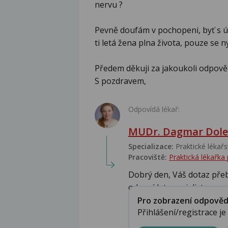
nervu ?
Pevně doufám v pochopeni, byť s ú
ti letá žena plna života, pouze se ny
Předem děkuji za jakoukoli odpově
S pozdravem,
Odpovídá lékař:
MUDr. Dagmar Dole
Specializace:
Praktické lékařs
Pracoviště:
Praktická lékařka
Dobrý den, Váš dotaz pře
odpovídat specialista ....
Pro zobrazení odpovědi 
Přihlášení/registrace j