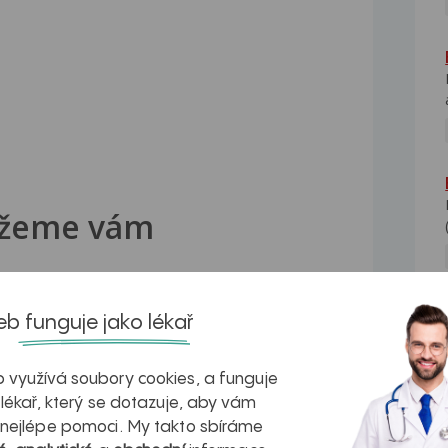
žeme vám
b funguje jako lékař
izací čekají na váš dotaz.
 využívá soubory cookies, a funguje
 lékař, který se dotazuje, aby vám
nci s chytrým kalendářem.
 nejlépe pomoci. My takto sbíráme