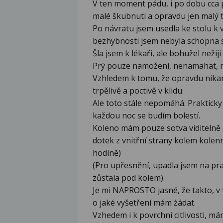
V ten moment pádu, i po dobu cca pů
malé škubnuti a opravdu jen malý t
Po návratu jsem usedla ke stolu k
bezhybnosti jsem nebyla schopna se
Šla jsem k lékaři, ale bohužel nežiji
Prý pouze namožení, nenamahat, n
Vzhledem k tomu, že opravdu nikam
trpělivě a poctivě v klidu.
Ale toto stále nepomáhá. Praktic
každou noc se budím bolestí.
Koleno mám pouze sotva viditelně o
dotek z vnitřní strany kolem kole
hodině)
(Pro upřesnění, upadla jsem na pr
zůstala pod kolem).
Je mi NAPROSTO jasné, že takto, v 
o jaké vyšetření mám żádat.
Vzhedem i k povrchní citlivosti, má