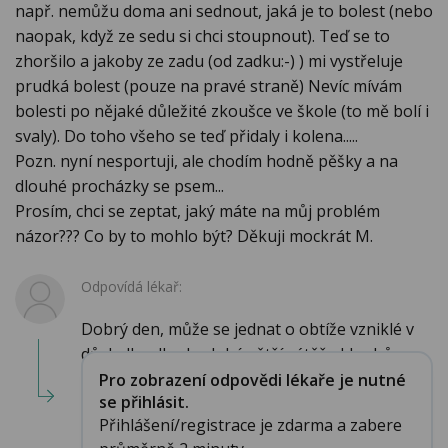
např. nemůžu doma ani sednout, jaká je to bolest (nebo
naopak, když ze sedu si chci stoupnout). Teď se to
zhoršilo a jakoby ze zadu (od zadku:-) ) mi vystřeluje
prudká bolest (pouze na pravé straně) Nevíc mívám
bolesti po nějaké důležité zkoušce ve škole (to mě bolí i
svaly). Do toho všeho se teď přidaly i kolena.....
Pozn. nyní nesportuji, ale chodím hodně pěšky a na
dlouhé procházky se psem...
Prosím, chci se zeptat, jaký máte na můj problém
názor??? Co by to mohlo být? Děkuji mockrát M.
Odpovídá lékař:
Dobrý den, může se jednat o obtíže vzniklé v
důsledku dlouhodobé větší zátěže kloubů...
Pro zobrazení odpovědi lékaře je nutné
se přihlásit.
Přihlášení/registrace je zdarma a zabere