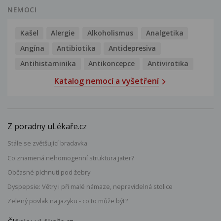
NEMOCI
Kašel
Alergie
Alkoholismus
Analgetika
Angína
Antibiotika
Antidepresiva
Antihistaminika
Antikoncepce
Antivirotika
Katalog nemocí a vyšetření
Z poradny uLékaře.cz
Stále se zvětšující bradavka
Co znamená nehomogenní struktura jater?
Občasné píchnutí pod žebry
Dyspepsie: Větry i při malé námaze, nepravidelná stolice
Zelený povlak na jazyku - co to může být?