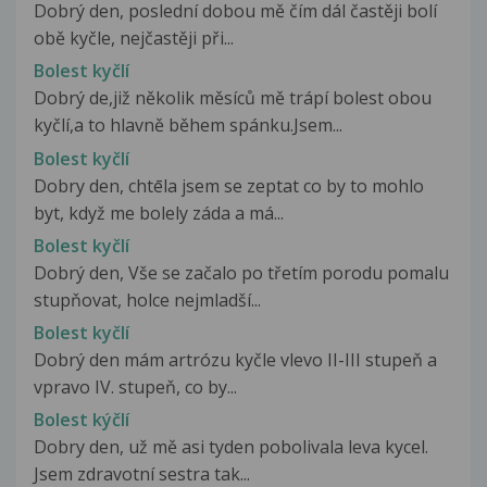
Dobrý den, poslední dobou mě čím dál častěji bolí
obě kyčle, nejčastěji při...
Bolest kyčlí
Dobrý de,již několik měsíců mě trápí bolest obou
kyčlí,a to hlavně během spánku.Jsem...
Bolest kyčlí
Dobry den, chtēla jsem se zeptat co by to mohlo
byt, když me bolely záda a má...
Bolest kyčlí
Dobrý den, Vše se začalo po třetím porodu pomalu
stupňovat, holce nejmladší...
Bolest kyčlí
Dobrý den mám artrózu kyčle vlevo II-III stupeň a
vpravo IV. stupeň, co by...
Bolest kýčlí
Dobry den, už mě asi tyden pobolivala leva kycel.
Jsem zdravotní sestra tak...