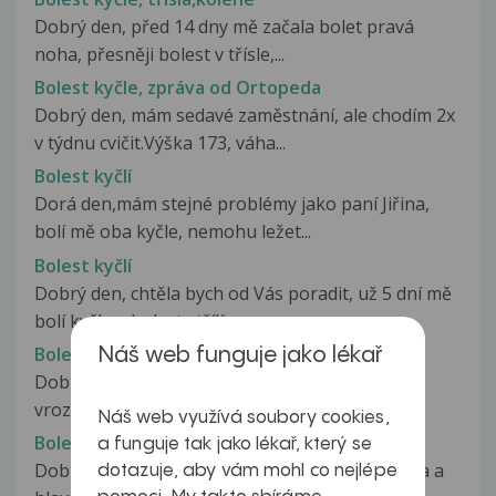
Dobrý den, před 14 dny mě začala bolet pravá
noha, přesněji bolest v třísle,...
Bolest kyčle, zpráva od Ortopeda
Dobrý den, mám sedavé zaměstnání, ale chodím 2x
v týdnu cvičit.Výška 173, váha...
Bolest kyčlí
Dorá den,mám stejné problémy jako paní Jiřina,
bolí mě oba kyčle, nemohu ležet...
Bolest kyčlí
Dobrý den, chtěla bych od Vás poradit, už 5 dní mě
bolí kyčle a bolest střílí...
Bolest kyčlí
Náš web funguje jako lékař
Dobrý den, mam na vas dotaz. Od mala mam
vrozenou dyspasii (nevim jak se to...
Náš web využívá soubory cookies,
Bolest kyčlí
a funguje tak jako lékař, který se
Dobrý den, již dva měsíce mi bolí při zátěží třísla a
dotazuje, aby vám mohl co nejlépe