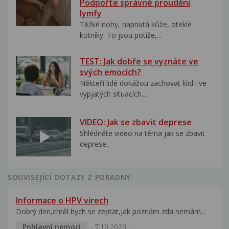
Podpořte správné proudění
lymfy
Těžké nohy, napnutá kůže, oteklé
kotníky. To jsou potíže,...
TEST: Jak dobře se vyznáte ve
svých emocích?
Někteří lidé dokážou zachovat klid i ve
vypjatých situacích....
VIDEO: Jak se zbavit deprese
Shlédněte video na téma jak se zbavit
deprese..
SOUVISEJÍCÍ DOTAZY Z PORADNY
Informace o HPV virech
Dobrý den,chtěl bych se zeptat,jak poznám zda nemám...
Pohlavní nemoci
7.10.2023