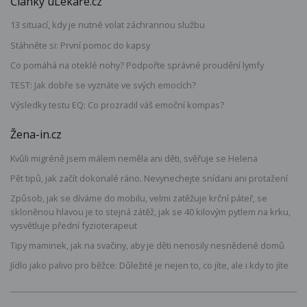
Články uLékaře.cz
13 situací, kdy je nutné volat záchrannou službu
Stáhněte si: První pomoc do kapsy
Co pomáhá na oteklé nohy? Podpořte správné proudění lymfy
TEST: Jak dobře se vyznáte ve svých emocích?
Výsledky testu EQ: Co prozradil váš emoční kompas?
Žena-in.cz
Kvůli migréně jsem málem neměla ani děti, svěřuje se Helena
Pět tipů, jak začít dokonalé ráno. Nevynechejte snídani ani protažení
Způsob, jak se díváme do mobilu, velmi zatěžuje krční páteř, se
skloněnou hlavou je to stejná zátěž, jak se 40 kilovým pytlem na krku,
vysvětluje přední fyzioterapeut
Tipy maminek, jak na svačiny, aby je děti nenosily nesnědené domů
Jídlo jako palivo pro běžce: Důležité je nejen to, co jíte, ale i kdy to jíte