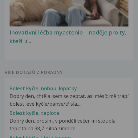
Inovativní léčba myastenie – naděje pro ty,
kteří ji...
VÍCE DOTAZŮ Z PORADNY
Bolest kyčle, nohou, lopatky
Dobry den, chtěla jsem se zeptat, asi měsíc mě trápí
bolest levé kyčle/pánve/třísla....
Bolest kyčle, teplota
Dobrý den, prosím, v pondělí večer mi stoupla
teplota na 38,7. silná zimnice,...
Bolest kyčle, třísla,kolene