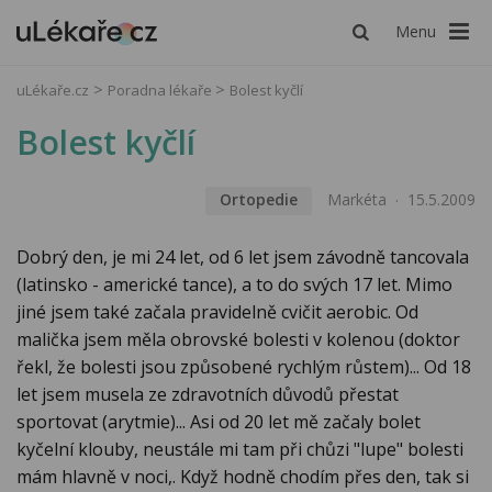
Menu
uLékaře.cz
Poradna lékaře
Bolest kyčlí
Bolest kyčlí
Ortopedie
Markéta
15.5.2009
Dobrý den, je mi 24 let, od 6 let jsem závodně tancovala
(latinsko - americké tance), a to do svých 17 let. Mimo
jiné jsem také začala pravidelně cvičit aerobic. Od
malička jsem měla obrovské bolesti v kolenou (doktor
řekl, že bolesti jsou způsobené rychlým růstem)... Od 18
let jsem musela ze zdravotních důvodů přestat
sportovat (arytmie)... Asi od 20 let mě začaly bolet
kyčelní klouby, neustále mi tam při chůzi "lupe" bolesti
mám hlavně v noci,. Když hodně chodím přes den, tak si