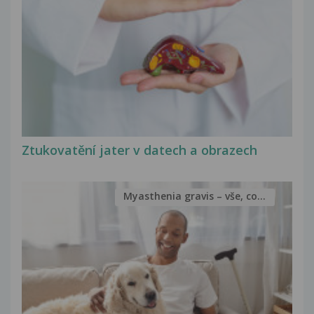
Ztukovatění jater v datech a obrazech
Myasthenia gravis – vše, co...