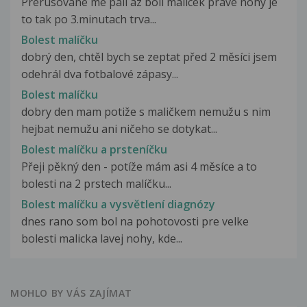
Prerusovane me pali az boli malicek prave nohy je
to tak po 3.minutach trva...
Bolest malíčku
dobrý den, chtěl bych se zeptat před 2 měsíci jsem
odehrál dva fotbalové zápasy...
Bolest malíčku
dobry den mam potiže s maličkem nemužu s nim
hejbat nemužu ani ničeho se dotykat...
Bolest malíčku a prsteníčku
Přeji pěkný den - potíže mám asi 4 měsíce a to
bolesti na 2 prstech malíčku...
Bolest malíčku a vysvětlení diagnózy
dnes rano som bol na pohotovosti pre velke
bolesti malicka lavej nohy, kde...
MOHLO BY VÁS ZAJÍMAT