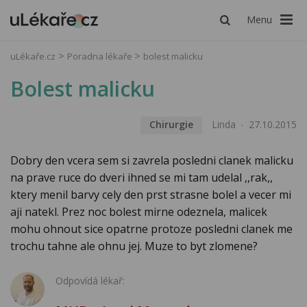
Menu
uLékaře.cz
Poradna lékaře
bolest malicku
Bolest malicku
Chirurgie
Linda
27.10.2015
Dobry den vcera sem si zavrela posledni clanek malicku
na prave ruce do dveri ihned se mi tam udelal ,,rak,,
ktery menil barvy cely den prst strasne bolel a vecer mi
aji natekl. Prez noc bolest mirne odeznela, malicek
mohu ohnout sice opatrne protoze posledni clanek me
trochu tahne ale ohnu jej. Muze to byt zlomene?
Odpovídá lékař: