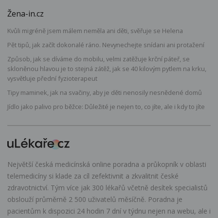
Žena-in.cz
Kvůli migréně jsem málem neměla ani děti, svěřuje se Helena
Pět tipů, jak začít dokonalé ráno. Nevynechejte snídani ani protažení
Způsob, jak se díváme do mobilu, velmi zatěžuje krční páteř, se
skloněnou hlavou je to stejná zátěž, jak se 40 kilovým pytlem na krku,
vysvětluje přední fyzioterapeut
Tipy maminek, jak na svačiny, aby je děti nenosily nesnědené domů
Jídlo jako palivo pro běžce: Důležité je nejen to, co jíte, ale i kdy to jíte
Největší česká medicínská online poradna a průkopník v oblasti
telemedicíny si klade za cíl zefektivnit a zkvalitnit české
zdravotnictví. Tým více jak 300 lékařů včetně desítek specialistů
obslouží průměrně 2 500 uživatelů měsíčně. Poradna je
pacientům k dispozici 24 hodin 7 dní v týdnu nejen na webu, ale i