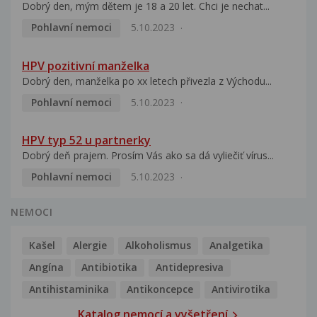
Dobrý den, mým dětem je 18 a 20 let. Chci je nechat...
Pohlavní nemoci
5.10.2023
HPV pozitivní manželka
Dobrý den, manželka po xx letech přivezla z Východu...
Pohlavní nemoci
5.10.2023
HPV typ 52 u partnerky
Dobrý deň prajem. Prosím Vás ako sa dá vyliečiť vírus...
Pohlavní nemoci
5.10.2023
NEMOCI
Kašel
Alergie
Alkoholismus
Analgetika
Angína
Antibiotika
Antidepresiva
Antihistaminika
Antikoncepce
Antivirotika
Katalog nemocí a vyšetření