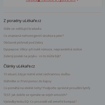
Z poradny uLékaře.cz
Stále se zvětšující bradavka
Co znamená nehomogenní struktura jater?
Občasné píchnutí pod žebry
Dyspepsie: Větry i při malé námaze, nepravidelná stolice
Zelený povlak na jazyku - co to může být?
Články uLékaře.cz
13 situací, kdy je nutné volat záchrannou službu
Stáhněte si: První pomoc do kapsy
Co pomáhá na oteklé nohy? Podpořte správné proudění lymfy
TEST: Jak dobře se vyznáte ve svých emocích?
Výsledky testu EQ: Co prozradil váš emoční kompas?