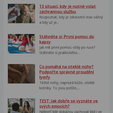
13 situací, kdy je nutné volat
záchrannou službu
Rozpoznat, kdy je zdravotní stav vážný
a kdy už je...
Stáhněte si: První pomoc do
kapsy
Jak mít první pomoc vždy po ruce?
Stáhněte si praktického...
Co pomáhá na oteklé nohy?
Podpořte správné proudění
lymfy
Těžké nohy, napnutá kůže, oteklé
kotníky. To jsou potíže,...
TEST: Jak dobře se vyznáte ve
svých emocích?
Někteří lidé dokážou zachovat klid i ve