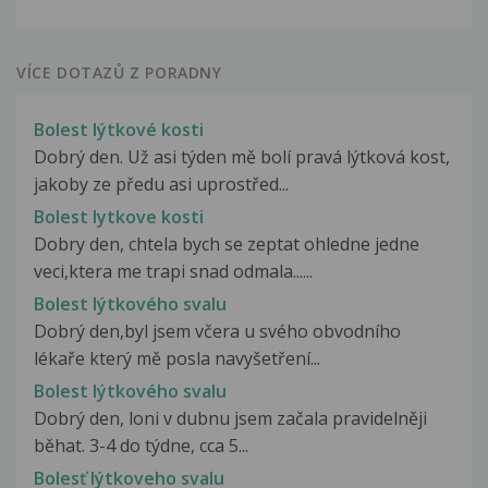
VÍCE DOTAZŮ Z PORADNY
Bolest lýtkové kosti
Dobrý den. Už asi týden mě bolí pravá lýtková kost,
jakoby ze předu asi uprostřed...
Bolest lytkove kosti
Dobry den, chtela bych se zeptat ohledne jedne
veci,ktera me trapi snad odmala......
Bolest lýtkového svalu
Dobrý den,byl jsem včera u svého obvodního
lékaře který mě posla navyšetření...
Bolest lýtkového svalu
Dobrý den, loni v dubnu jsem začala pravidelněji
běhat. 3-4 do týdne, cca 5...
Bolesť lýtkoveho svalu