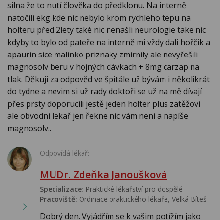
silna že to nutí člověka do předklonu. Na interně
natočili ekg kde nic nebylo krom rychleho tepu na
holteru před 2lety také nic nenašli neurologie take nic
kdyby to bylo od pateře na interně mi vždy dali hořčik a
apaurin sice malinko priznaky zmirnily ale nevyřešili
magnosolv beru v hojných dávkach + 8mg carzap na
tlak. Děkuji za odpověd ve špitále už bývám i několikrát
do tydne a nevim si už rady doktoři se už na mě dívají
přes prsty doporucili jestě jeden holter plus zatěžovi
ale obvodni lekař jen řekne nic vám neni a napíše
magnosolv..
Odpovídá lékař:
MUDr. Zdeňka Janoušková
Specializace:
Praktické lékařství pro dospělé
Pracoviště:
Ordinace praktického lékaře, Velká Bíteš
Dobrý den. Vyjádřím se k vašim potížím jako