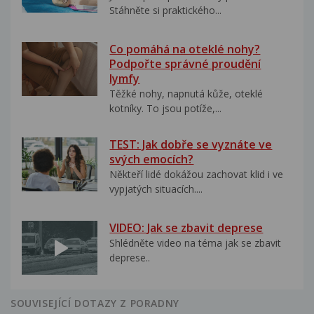
Stáhněte si praktického...
Co pomáhá na oteklé nohy?
Podpořte správné proudění
lymfy
Těžké nohy, napnutá kůže, oteklé
kotníky. To jsou potíže,...
TEST: Jak dobře se vyznáte ve
svých emocích?
Někteří lidé dokážou zachovat klid i ve
vypjatých situacích....
VIDEO: Jak se zbavit deprese
Shlédněte video na téma jak se zbavit
deprese..
SOUVISEJÍCÍ DOTAZY Z PORADNY