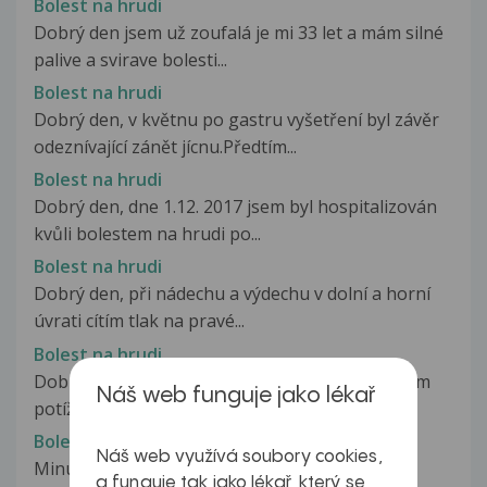
Bolest na hrudi
Dobrý den jsem už zoufalá je mi 33 let a mám silné
palive a svirave bolesti...
Bolest na hrudi
Dobrý den, v květnu po gastru vyšetření byl závěr
odeznívající zánět jícnu.Předtím...
Bolest na hrudi
Dobrý den, dne 1.12. 2017 jsem byl hospitalizován
kvůli bolestem na hrudi po...
Bolest na hrudi
Dobrý den, při nádechu a výdechu v dolní a horní
úvrati cítím tlak na pravé...
Bolest na hrudi
Dobrý den Chtěl bych se vás prosím zeptat, mám
Náš web funguje jako lékař
potíže s bolestí na hrudi v...
Bolest na hrudi
Náš web využívá soubory cookies,
Minulý týden v pondělí jsem začal být hrozně
a funguje tak jako lékař, který se