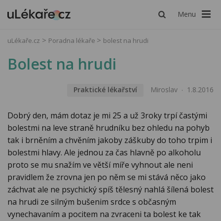
Menu
uLékaře.cz
Poradna lékaře
bolest na hrudi
Bolest na hrudi
Praktické lékařství
Miroslav
1.8.2016
Dobrý den, mám dotaz je mi 25 a už 3roky trpí častými
bolestmi na leve straně hrudníku bez ohledu na pohyb
tak i brněním a chvěním jakoby záškuby do toho trpim i
bolestmi hlavy. Ale jednou za čas hlavně po alkoholu
proto se mu snažím ve větší míře vyhnout ale neni
pravidlem že zrovna jen po něm se mi stává něco jako
záchvat ale ne psychický spíš tělesný nahlá šílená bolest
na hrudi ze silným bušenim srdce s občasným
vynechavaním a pocitem na zvraceni ta bolest ke tak