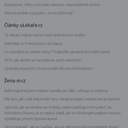
Dyspepsie: Větry i při malé námaze, nepravidelná stolice
Zelený povlak na jazyku - co to může být?
Články uLékaře.cz
13 situací, kdy je nutné volat záchrannou službu
Stáhněte si: První pomoc do kapsy
Co pomáhá na oteklé nohy? Podpořte správné proudění lymfy
TEST: Jak dobře se vyznáte ve svých emocích?
Výsledky testu EQ: Co prozradil váš emoční kompas?
Žena-in.cz
Kvůli migréně jsem málem neměla ani děti, svěřuje se Helena
Pět tipů, jak začít dokonalé ráno. Nevynechejte snídani ani protažení
Způsob, jak se díváme do mobilu, velmi zatěžuje krční páteř, se
skloněnou hlavou je to stejná zátěž, jak se 40 kilovým pytlem na krku,
vysvětluje přední fyzioterapeut
Tipy maminek, jak na svačiny, aby je děti nenosily nesnědené domů