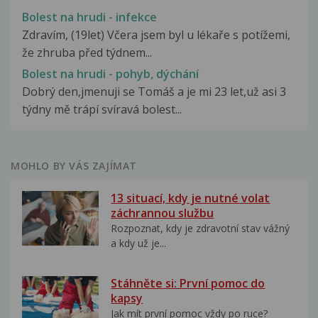
Bolest na hrudi - infekce
Zdravím, (19let) Včera jsem byl u lékaře s potížemi,
že zhruba před týdnem...
Bolest na hrudi - pohyb, dýchání
Dobrý den,jmenuji se Tomáš a je mi 23 let,už asi 3
týdny mě trápí svíravá bolest...
MOHLO BY VÁS ZAJÍMAT
13 situací, kdy je nutné volat
záchrannou službu
Rozpoznat, kdy je zdravotní stav vážný
a kdy už je...
Stáhněte si: První pomoc do
kapsy
Jak mít první pomoc vždy po ruce?