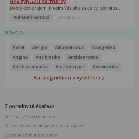
HPV typ 52 u partnerky
Dobrý deň prajem. Prosím Vás ako sa dá vyliečiť vírus...
Pohlavní nemoci
5.10.2023
NEMOCI
Kašel
Alergie
Alkoholismus
Analgetika
Angína
Antibiotika
Antidepresiva
Antihistaminika
Antikoncepce
Antivirotika
Katalog nemocí a vyšetření
Z poradny uLékaře.cz
Stále se zvětšující bradavka
Co znamená nehomogenní struktura jater?
Občasné píchnutí pod žebry