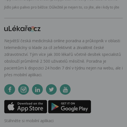
Jídlo jako palivo pro běžce: Důležité je nejen to, co jíte, ale i kdy to jíte
Největší česká medicínská online poradna a průkopník v oblasti
telemedicíny si klade za cíl zefektivnit a zkvalitnit české
zdravotnictví. Tým více jak 300 lékařů včetně desítek specialistů
obslouží průměrně 2 500 uživatelů měsíčně. Poradna je
pacientům k dispozici 24 hodin 7 dní v týdnu nejen na webu, ale i
přes mobilní aplikaci.
Stáhněte si mobilní aplikaci