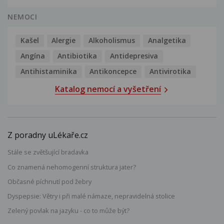
NEMOCI
Kašel
Alergie
Alkoholismus
Analgetika
Angína
Antibiotika
Antidepresiva
Antihistaminika
Antikoncepce
Antivirotika
Katalog nemocí a vyšetření
Z poradny uLékaře.cz
Stále se zvětšující bradavka
Co znamená nehomogenní struktura jater?
Občasné píchnutí pod žebry
Dyspepsie: Větry i při malé námaze, nepravidelná stolice
Zelený povlak na jazyku - co to může být?