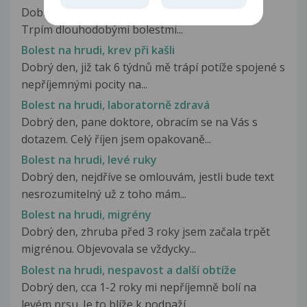
Dobrý den, je mi 26 let, kuřák, sedavé povolání.
Trpím dlouhodobými bolestmi...
Bolest na hrudi, krev při kašli
Dobrý den, již tak 6 týdnů mě trápí potíže spojené s
nepříjemnými pocity na...
Bolest na hrudi, laboratorně zdravá
Dobrý den, pane doktore, obracím se na Vás s
dotazem. Celý říjen jsem opakovaně...
Bolest na hrudi, levé ruky
Dobrý den, nejdříve se omlouvám, jestli bude text
nesrozumitelný už z toho mám...
Bolest na hrudi, migrény
Dobrý den, zhruba před 3 roky jsem začala trpět
migrénou. Objevovala se vždycky...
Bolest na hrudi, nespavost a další obtíže
Dobrý den, cca 1-2 roky mi nepříjemně bolí na
levém prsu. Je to blíže k podpaží,...