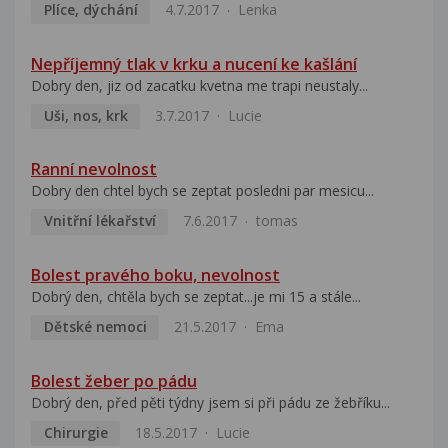
Plíce, dýchání
4.7.2017
Lenka
Nepříjemný tlak v krku a nucení ke kašlání
Dobry den, jiz od zacatku kvetna me trapi neustaly...
Uši, nos, krk
3.7.2017
Lucie
Ranní nevolnost
Dobry den chtel bych se zeptat posledni par mesicu...
Vnitřní lékařství
7.6.2017
tomas
Bolest pravého boku, nevolnost
Dobrý den, chtěla bych se zeptat...je mi 15 a stále...
Dětské nemoci
21.5.2017
Ema
Bolest žeber po pádu
Dobrý den, před pěti týdny jsem si při pádu ze žebříku...
Chirurgie
18.5.2017
Lucie