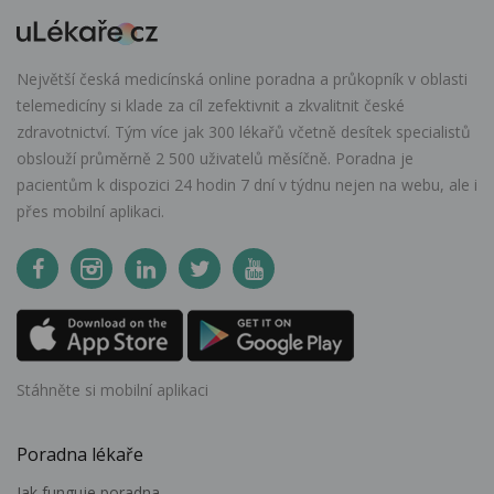
Největší česká medicínská online poradna a průkopník v oblasti
telemedicíny si klade za cíl zefektivnit a zkvalitnit české
zdravotnictví. Tým více jak 300 lékařů včetně desítek specialistů
obslouží průměrně 2 500 uživatelů měsíčně. Poradna je
pacientům k dispozici 24 hodin 7 dní v týdnu nejen na webu, ale i
přes mobilní aplikaci.
Stáhněte si mobilní aplikaci
Poradna lékaře
Jak funguje poradna