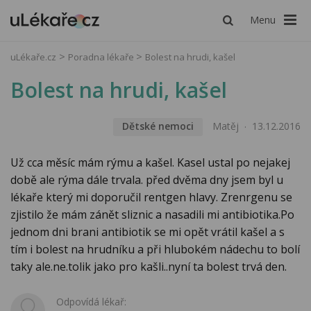
Menu
uLékaře.cz
Poradna lékaře
Bolest na hrudi, kašel
Bolest na hrudi, kašel
Dětské nemoci
Matěj
13.12.2016
Už cca měsíc mám rýmu a kašel. Kasel ustal po nejakej
době ale rýma dále trvala. před dvěma dny jsem byl u
lékaře který mi doporučil rentgen hlavy. Zrenrgenu se
zjistilo že mám zánět sliznic a nasadili mi antibiotika.Po
jednom dni brani antibiotik se mi opět vrátil kašel a s
tím i bolest na hrudníku a při hlubokém nádechu to bolí
taky ale.ne.tolik jako pro kašli..nyní ta bolest trvá den.
Odpovídá lékař: