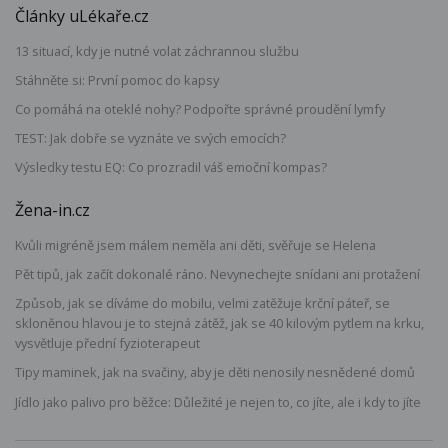
Články uLékaře.cz
13 situací, kdy je nutné volat záchrannou službu
Stáhněte si: První pomoc do kapsy
Co pomáhá na oteklé nohy? Podpořte správné proudění lymfy
TEST: Jak dobře se vyznáte ve svých emocích?
Výsledky testu EQ: Co prozradil váš emoční kompas?
Žena-in.cz
Kvůli migréně jsem málem neměla ani děti, svěřuje se Helena
Pět tipů, jak začít dokonalé ráno. Nevynechejte snídani ani protažení
Způsob, jak se díváme do mobilu, velmi zatěžuje krční páteř, se
skloněnou hlavou je to stejná zátěž, jak se 40 kilovým pytlem na krku,
vysvětluje přední fyzioterapeut
Tipy maminek, jak na svačiny, aby je děti nenosily nesnědené domů
Jídlo jako palivo pro běžce: Důležité je nejen to, co jíte, ale i kdy to jíte