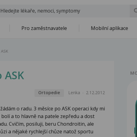
Pro zaměstnavatele
Mobilní aplikace
o ASK
o ASK
MO
Ortopedie
Lenka
2.12.2012
žádám o radu. 3 měsíce po ASK operaci kdy mi
bolí a to hlavně na patele zepředu a dost
du. Cvičím, posiluji, beru Chondroitin, ale
ůzi a nějaké rychlejší chůze natož sportu