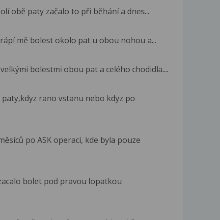
lí obě paty začalo to při běhání a dnes...
rápí mě bolest okolo pat u obou nohou a...
 velkými bolestmi obou pat a celého chodidla....
i paty,kdyz rano vstanu nebo kdyz po
měsíců po ASK operaci, kde byla pouze
zacalo bolet pod pravou lopatkou