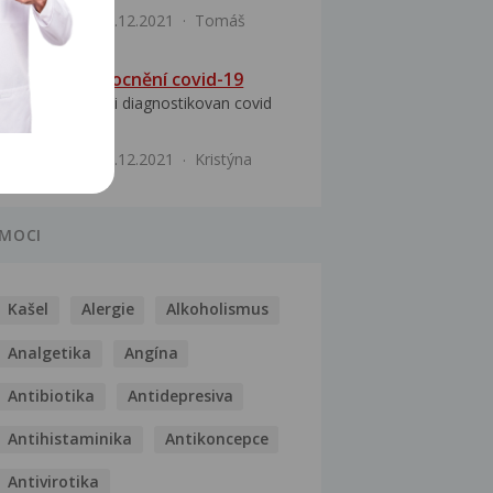
Infekce
15.12.2021
Tomáš
Průběh onemocnění covid-19
Dobrý den byl mi diagnostikovan covid
no a prostě mi...
Infekce
12.12.2021
Kristýna
MOCI
Kašel
Alergie
Alkoholismus
Analgetika
Angína
Antibiotika
Antidepresiva
Antihistaminika
Antikoncepce
Antivirotika