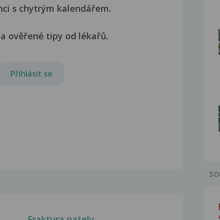
nci s chytrým kalendářem.
a ověřené tipy od lékařů.
Přihlásit se
SO
Fraktura pately