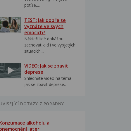
potíže,...
TEST: Jak dobře se
vyznáte ve svých
emocích?
Někteří lidé dokážou
zachovat klid i ve vypjatých
situacích....
VIDEO: Jak se zbavit
deprese
Shlédněte video na téma
jak se zbavit deprese..
UVISEJÍCÍ DOTAZY Z PORADNY
Konzumace alkoholu a
onemocnění jater