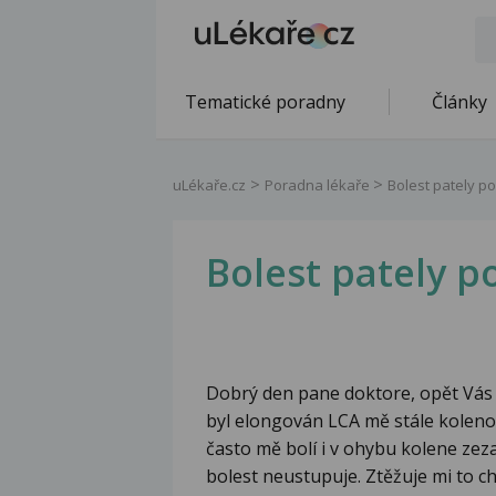
Tematické poradny
Články
uLékaře.cz
Poradna lékaře
Bolest pately p
Bolest pately p
Dobrý den pane doktore, opět Vás 
byl elongován LCA mě stále koleno 
často mě bolí i v ohybu kolene zeza
bolest neustupuje. Ztěžuje mi to ch