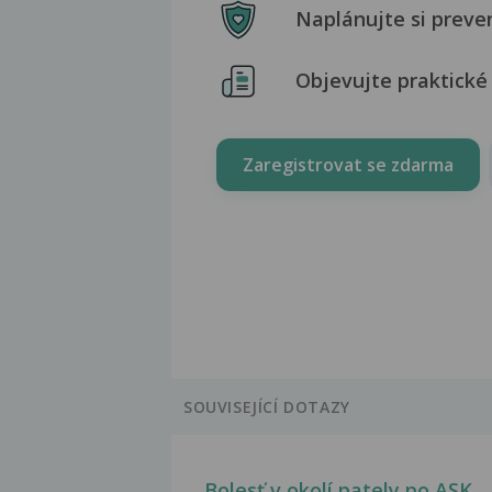
Naplánujte si preve
Objevujte praktické 
Zaregistrovat se zdarma
SOUVISEJÍCÍ DOTAZY
Bolesť v okolí pately po ASK