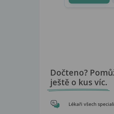
Dočteno? Pomů
ještě o kus víc.
Lékaři všech special