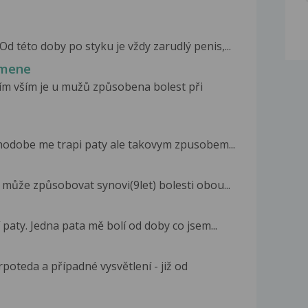
d této doby po styku je vždy zarudlý penis,...
emene
čím vším je u mužů způsobena bolest při
hodobe me trapi paty ale takovym zpusobem...
 může způsobovat synovi(9let) bolesti obou...
paty. Jedna pata mě bolí od doby co jsem...
poteda a případné vysvětlení - již od