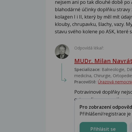
nejsem ani po tak dlouhé době po 
blahodárné účinky doplňku stravy 
kolagen I i II, který by měl mít úd
klouby, chrupavku, šlachy, vazy. Mys
stavu svého kolene po ASK, které s
Odpovídá lékař:
MUDr. Milan Navrát
Specializace:
Balneologie, Dět
medicína, Chirurgie, Ortopedie,
Pracoviště:
Úrazová nemocni
Potravinové doplňky nejso
ortopedi nepozorují.....
Pro zobrazení odpovědi 
Přihlášení/registrace j
Přihlásit se