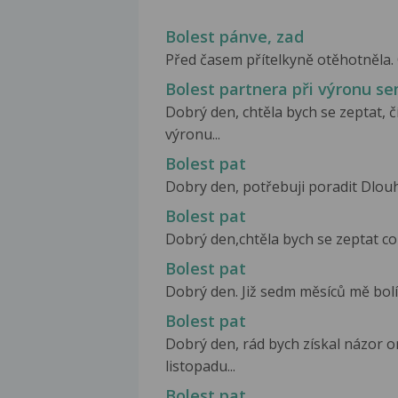
Bolest pánve, zad
Před časem přítelkyně otěhotněla. O
Bolest partnera při výronu s
Dobrý den, chtěla bych se zeptat, 
výronu...
Bolest pat
Dobry den, potřebuji poradit Dlou
Bolest pat
Dobrý den,chtěla bych se zeptat co
Bolest pat
Dobrý den. Již sedm měsíců mě bolí 
Bolest pat
Dobrý den, rád bych získal názor or
listopadu...
Bolest pat