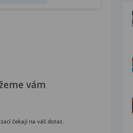
žeme vám
izací čekají na váš dotaz.