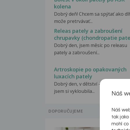
kolena
Dobrý deň! Chcem sa spýtať ako dl
može pretrvávať...
Releas pately a zabroušení
chrupavky (chondropatie pate
Dobrý den, jsem měsíc po releasu
pately a zabroušení...
Artroskopie po opakovaných
luxacích pately
Dobrý den, v dětství - před cca 14 l
jsem si vykloubila...
Náš we
Náš web
DOPORUČUJEME
tak jako
mohl co