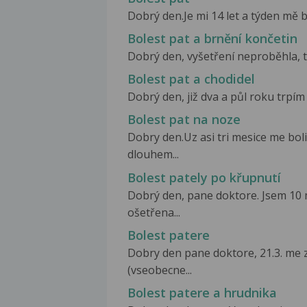
Dobrý den.Je mi 14 let a týden mě bo
Bolest pat a brnění končetin
Dobrý den, vyšetření neproběhla, t
Bolest pat a chodidel
Dobrý den, již dva a půl roku trpím
Bolest pat na noze
Dobry den.Uz asi tri mesice me bol
dlouhem...
Bolest pately po křupnutí
Dobrý den, pane doktore. Jsem 10 
ošetřena...
Bolest patere
Dobry den pane doktore, 21.3. me 
(vseobecne...
Bolest patere a hrudnika