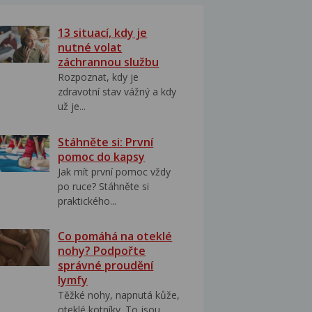
13 situací, kdy je
nutné volat
záchrannou službu
Rozpoznat, kdy je
zdravotní stav vážný a kdy
už je...
Stáhněte si: První
pomoc do kapsy
Jak mít první pomoc vždy
po ruce? Stáhněte si
praktického...
Co pomáhá na oteklé
nohy? Podpořte
správné proudění
lymfy
Těžké nohy, napnutá kůže,
oteklé kotníky. To jsou