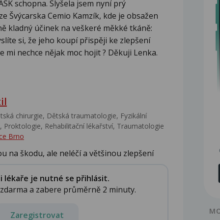
ASK schopna. Slyšela jsem nyní prý
ze Švýcarska Cemio Kamzík, kde je obsažen
ajně kladný účinek na veškeré měkké tkáně:
líte si, že jeho koupí přispěji ke zlepšení
e mi nechce nějak moc hojit ? Děkuji Lenka.
il
ská chirurgie, Dětská traumatologie, Fyzikální
 Proktologie, Rehabilitační lékařství‎, Traumatologie
ce Brno
u na škodu, ale neléčí a většinou zlepšení
lékaře je nutné se přihlásit.
e zdarma a zabere průměrně 2 minuty.
MO
Zaregistrovat