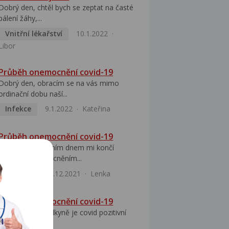
Dobrý den, chtěl bych se zeptat na časté
pálení žáhy,...
Vnitřní lékařství
10.1.2022
Libor
Průběh onemocnění covid-19
Dobrý den, obracím se na vás mimo
ordinační dobu naší...
Infekce
9.1.2022
Kateřina
Průběh onemocnění covid-19
Dobrý den,dnešním dnem mi končí
izolace s onemocněním...
Infekce
17.12.2021
Lenka
Průběh onemocnění covid-19
Dobrý den, přítelkyně je covid pozitivní
já byl na...