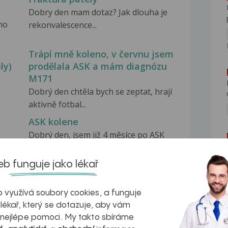
Dobry den mam dotaz? Jak dlouha je
ho
rekonvalescence...
Trápí mně koleno, v červnu jsem
ly)
prodělala ASK a mám diagnózu
M171
Dobrý den chtěla bych se zeptat, hrají
aktivně fotbal...
ASK kolene
Dobrý den, jsem již 4 měsíce po ASK
ety
kolene, které mě...
b funguje jako lékař
 využívá soubory cookies, a funguje
 lékař, který se dotazuje, aby vám
 nejlépe pomoci. My takto sbíráme