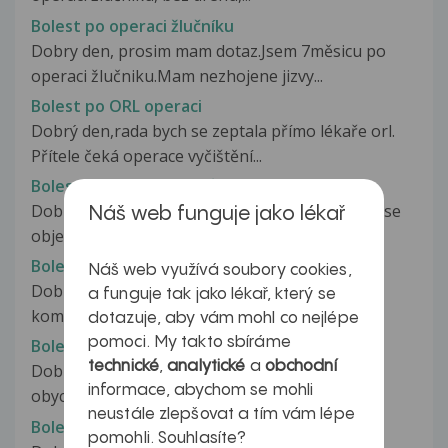
Bolest po operaci žlučníku
Dobry den, prosim mam dotaz.Jsem 7měsicu po
operaci žlučniku.Mam nezhojene jizvy...
Bolest po ORL operaci
Dobrý den,rada bych se zeptala přímo lékaře orl.
Přítele čeká operace vyčištění...
Bolest po ošetření zubů
Dobrý den, chtěl bych vás požádat o radu, kam se
Náš web funguje jako lékař
objednat, kam směřovat. Popíšu...
Bolest po ošetření zubu.
Náš web využívá soubory cookies,
Dobrý den, měl bych dotaz ohledně možných
a funguje tak jako lékař, který se
komplikací svodné anestezie na foramen...
dotazuje, aby vám mohl co nejlépe
pomoci. My takto sbíráme
Bolest po pádu
technické
,
analytické
a
obchodní
Dobry den asi pred mesicem jsem spadl byl to
informace, abychom se mohli
obycejny pad ani jsem nedopadl...
neustále zlepšovat a tím vám lépe
Bolest po pádu
pomohli. Souhlasíte?