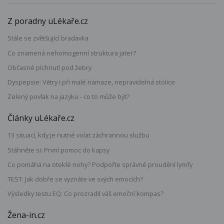
Z poradny uLékaře.cz
Stále se zvětšující bradavka
Co znamená nehomogenní struktura jater?
Občasné píchnutí pod žebry
Dyspepsie: Větry i při malé námaze, nepravidelná stolice
Zelený povlak na jazyku - co to může být?
Články uLékaře.cz
13 situací, kdy je nutné volat záchrannou službu
Stáhněte si: První pomoc do kapsy
Co pomáhá na oteklé nohy? Podpořte správné proudění lymfy
TEST: Jak dobře se vyznáte ve svých emocích?
Výsledky testu EQ: Co prozradil váš emoční kompas?
Žena-in.cz