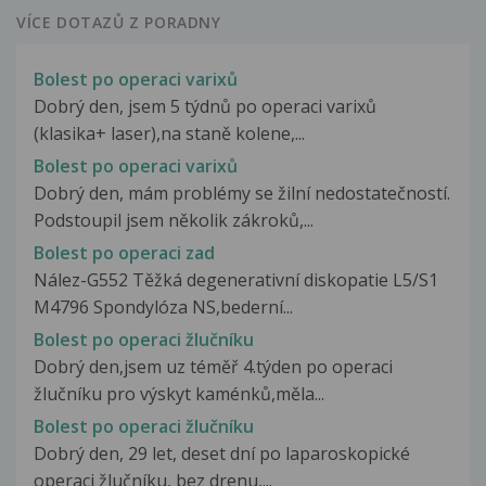
VÍCE DOTAZŮ Z PORADNY
Bolest po operaci varixů
Dobrý den, jsem 5 týdnů po operaci varixů
(klasika+ laser),na staně kolene,...
Bolest po operaci varixů
Dobrý den, mám problémy se žilní nedostatečností.
Podstoupil jsem několik zákroků,...
Bolest po operaci zad
Nález-G552 Těžká degenerativní diskopatie L5/S1
M4796 Spondylóza NS,bederní...
Bolest po operaci žlučníku
Dobrý den,jsem uz téměř 4.týden po operaci
žlučníku pro výskyt kaménků,měla...
Bolest po operaci žlučníku
Dobrý den, 29 let, deset dní po laparoskopické
operaci žlučníku, bez drenu,...