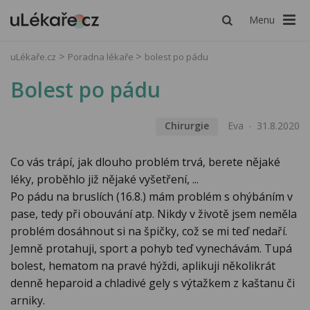
Menu
uLékaře.cz
Poradna lékaře
bolest po pádu
Bolest po pádu
Chirurgie
Eva
31.8.2020
Co vás trápí, jak dlouho problém trvá, berete nějaké
léky, proběhlo již nějaké vyšetření, ...
Po pádu na bruslích (16.8.) mám problém s ohýbáním v
pase, tedy při obouvání atp. Nikdy v životě jsem neměla
problém dosáhnout si na špičky, což se mi teď nedaří.
Jemně protahuji, sport a pohyb teď vynechávám. Tupá
bolest, hematom na pravé hýždi, aplikuji několikrát
denně heparoid a chladivé gely s výtažkem z kaštanu či
arniky.