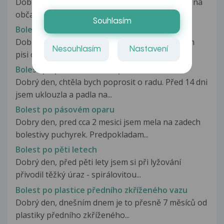
Dobrý den kamarád si již nějakou dobu stěžuje na
občasnou bolest v pravém boku...
Souhlasím
Bolest po pádu
Dobry den,uz opravdu nevim kudy kam,tak Vam
Nesouhlasím
Nastavení
pisi o radu. Vse mi zacalo pred...
Bolest po pádu v rameni a pažní kosti
Dobrý den, chtěla bych poprosit o radu. Před 14 dni
jsem uklouzla a padla na...
Bolest po pásovém oparu
Dobry den, pred cca 2 mesici jsem mela na zadech
bolestivy puchyrek. Predpokladam...
Bolest po pěti letech
Dobrý den, před pěti lety jsem si při lyžování
přivodil těžký úraz - spirálovitou...
Bolest po plastice předního zkříženého vazu
Dobrý den, dnešním dnem je to přesně 7 měsíců od
plastiky předního zkříženého...