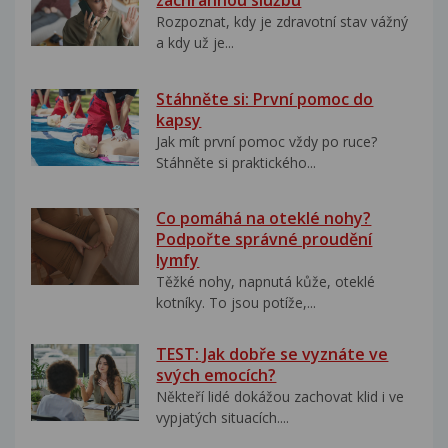
záchrannou službu
Rozpoznat, kdy je zdravotní stav vážný
a kdy už je...
Stáhněte si: První pomoc do
kapsy
Jak mít první pomoc vždy po ruce?
Stáhněte si praktického...
Co pomáhá na oteklé nohy?
Podpořte správné proudění
lymfy
Těžké nohy, napnutá kůže, oteklé
kotníky. To jsou potíže,...
TEST: Jak dobře se vyznáte ve
svých emocích?
Někteří lidé dokážou zachovat klid i ve
vypjatých situacích....