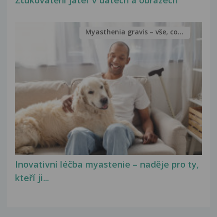
Ztukovatění jater v datech a obrazech
Myasthenia gravis – vše, co...
Inovativní léčba myastenie – naděje pro ty,
kteří ji...