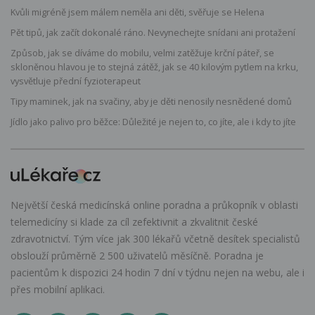
Kvůli migréně jsem málem neměla ani děti, svěřuje se Helena
Pět tipů, jak začít dokonalé ráno. Nevynechejte snídani ani protažení
Způsob, jak se díváme do mobilu, velmi zatěžuje krční páteř, se
skloněnou hlavou je to stejná zátěž, jak se 40 kilovým pytlem na krku,
vysvětluje přední fyzioterapeut
Tipy maminek, jak na svačiny, aby je děti nenosily nesnědené domů
Jídlo jako palivo pro běžce: Důležité je nejen to, co jíte, ale i kdy to jíte
Největší česká medicínská online poradna a průkopník v oblasti
telemedicíny si klade za cíl zefektivnit a zkvalitnit české
zdravotnictví. Tým více jak 300 lékařů včetně desítek specialistů
obslouží průměrně 2 500 uživatelů měsíčně. Poradna je
pacientům k dispozici 24 hodin 7 dní v týdnu nejen na webu, ale i
přes mobilní aplikaci.