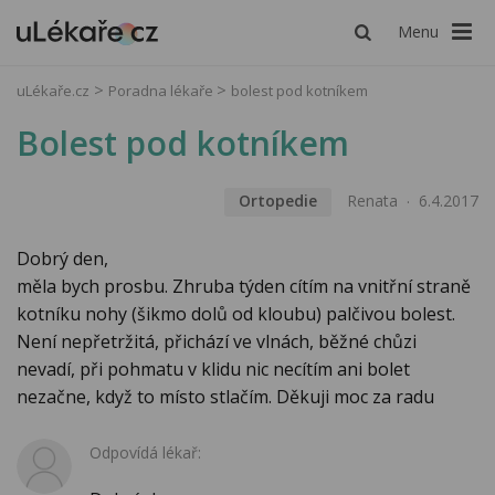
Menu
uLékaře.cz
Poradna lékaře
bolest pod kotníkem
Bolest pod kotníkem
Ortopedie
Renata
6.4.2017
Dobrý den,
měla bych prosbu. Zhruba týden cítím na vnitřní straně
kotníku nohy (šikmo dolů od kloubu) palčivou bolest.
Není nepřetržitá, přichází ve vlnách, běžné chůzi
nevadí, při pohmatu v klidu nic necítím ani bolet
nezačne, když to místo stlačím. Děkuji moc za radu
Odpovídá lékař: