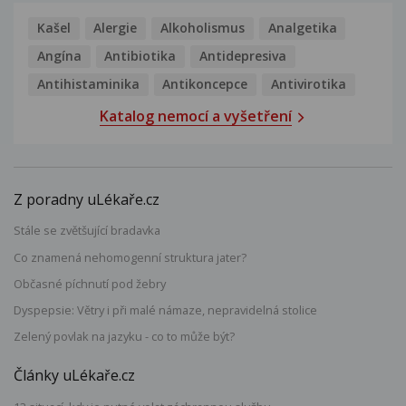
Kašel
Alergie
Alkoholismus
Analgetika
Angína
Antibiotika
Antidepresiva
Antihistaminika
Antikoncepce
Antivirotika
Katalog nemocí a vyšetření
Z poradny uLékaře.cz
Stále se zvětšující bradavka
Co znamená nehomogenní struktura jater?
Občasné píchnutí pod žebry
Dyspepsie: Větry i při malé námaze, nepravidelná stolice
Zelený povlak na jazyku - co to může být?
Články uLékaře.cz