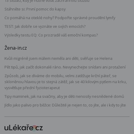
13 situací, kdy je nutné volat záchrannou službu
Stáhněte si: První pomoc do kapsy
Co pomáhá na oteklé nohy? Podpořte správné proudění lymfy
TEST: Jak dobře se vyznáte ve svých emocích?
Výsledky testu EQ: Co prozradil váš emoční kompas?
Žena-in.cz
Kvůli migréně jsem málem neměla ani děti, svěřuje se Helena
Pět tipů, jak začít dokonalé ráno. Nevynechejte snídani ani protažení
Způsob, jak se díváme do mobilu, velmi zatěžuje krční páteř, se
skloněnou hlavou je to stejná zátěž, jak se 40 kilovým pytlem na krku,
vysvětluje přední fyzioterapeut
Tipy maminek, jak na svačiny, aby je děti nenosily nesnědené domů
Jídlo jako palivo pro běžce: Důležité je nejen to, co jíte, ale i kdy to jíte