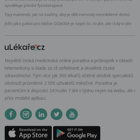
vysvětluje přední fyzioterapeut
Tipy maminek, jak na svačiny, aby je děti nenosily nesnědené domů
Jídlo jako palivo pro běžce: Důležité je nejen to, co jíte, ale i kdy to jíte
Největší česká medicínská online poradna a průkopník v oblasti
telemedicíny si klade za cíl zefektivnit a zkvalitnit české
zdravotnictví. Tým více jak 300 lékařů včetně desítek specialistů
obslouží průměrně 2 500 uživatelů měsíčně. Poradna je
pacientům k dispozici 24 hodin 7 dní v týdnu nejen na webu, ale i
přes mobilní aplikaci.