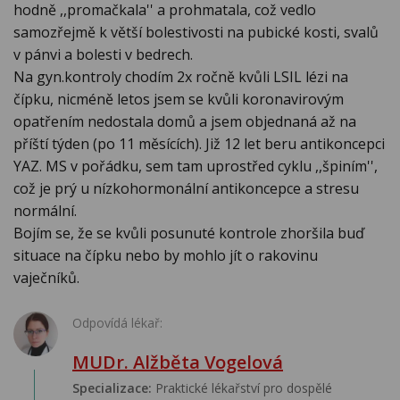
hodně ,,promačkala'' a prohmatala, což vedlo
samozřejmě k větší bolestivosti na pubické kosti, svalů
v pánvi a bolesti v bedrech.
Na gyn.kontroly chodím 2x ročně kvůli LSIL lézi na
čípku, nicméně letos jsem se kvůli koronavirovým
opatřením nedostala domů a jsem objednaná až na
příští týden (po 11 měsících). Již 12 let beru antikoncepci
YAZ. MS v pořádku, sem tam uprostřed cyklu ,,špiním'',
což je prý u nízkohormonální antikoncepce a stresu
normální.
Bojím se, že se kvůli posunuté kontrole zhoršila buď
situace na čípku nebo by mohlo jít o rakovinu
vaječníků.
Odpovídá lékař:
MUDr. Alžběta Vogelová
Specializace:
Praktické lékařství pro dospělé