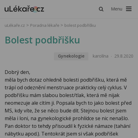
Menu
uLékaře.cz
Poradna lékaře
bolest podbřišku
Bolest podbřišku
Gynekologie
karolína
29.8.2020
Dobrý den,
měla bych dotaz ohledně bolesti podbřišku, která mě
trápí od odeznění menstruace prakticky celý cyklus. V
podbřišku mám slabou bolest/tlak, která mě nijak
neomezuje ale cítím ji. Popsala bych to jako bolest před
MS, kdy víte, že se něco bude dít. Stejnou bolest jsem
měla i loni, na gynekologické prohlídce se nic nenašlo.
Pan doktor to tehdy přisoudil k fyzické námaze (tahání
nábytku apod.). Tentokrát jsem si však podbřišek