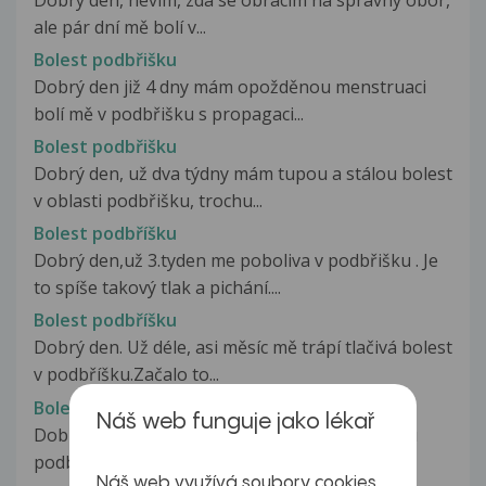
ale pár dní mě bolí v...
Bolest podbřišku
Dobrý den již 4 dny mám opožděnou menstruaci
bolí mě v podbřišku s propagaci...
Bolest podbřišku
Dobrý den, už dva týdny mám tupou a stálou bolest
v oblasti podbřišku, trochu...
Bolest podbříšku
Dobrý den,už 3.tyden me poboliva v podbřišku . Je
to spíše takový tlak a pichání....
Bolest podbříšku
Dobrý den. Už déle, asi měsíc mě trápí tlačivá bolest
v podbříšku.Začalo to...
Bolest podbřišku
Náš web funguje jako lékař
Dobry den, uz par dni me nekdy i dost silne boli
podbrisek. Obcas je to spojeno...
Náš web využívá soubory cookies,