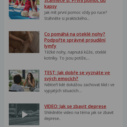
Stáhněte si: První pomoc do
kapsy
Jak mít první pomoc vždy po ruce?
Stáhněte si praktického...
Co pomáhá na oteklé nohy?
Podpořte správné proudění
lymfy
Těžké nohy, napnutá kůže, oteklé
kotníky. To jsou potíže,...
TEST: Jak dobře se vyznáte ve
svých emocích?
Někteří lidé dokážou zachovat klid i ve
vypjatých situacích....
VIDEO: Jak se zbavit deprese
Shlédněte video na téma jak se zbavit
deprese..