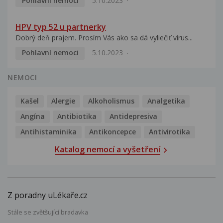
Pohlavní nemoci
5.10.2023
HPV typ 52 u partnerky
Dobrý deň prajem. Prosím Vás ako sa dá vyliečiť vírus...
Pohlavní nemoci
5.10.2023
NEMOCI
Kašel
Alergie
Alkoholismus
Analgetika
Angína
Antibiotika
Antidepresiva
Antihistaminika
Antikoncepce
Antivirotika
Katalog nemocí a vyšetření
Z poradny uLékaře.cz
Stále se zvětšující bradavka