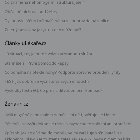
Co znamená nehomogenní struktura jater?
Občasné píchnutí pod žebry
Dyspepsie: Větry i při malé námaze, nepravidelná stolice
Zelený povlak na jazyku - co to může být?
Články uLékaře.cz
13 situací, kdy je nutné volat záchrannou službu
Stáhněte si: První pomoc do kapsy
Co pomáhá na oteklé nohy? Podpořte správné proudění lymfy
TEST: Jak dobře se vyznáte ve svých emocích?
Výsledky testu EQ: Co prozradil váš emoční kompas?
Žena-in.cz
Kvůli migréně jsem málem neměla ani děti, svěřuje se Helena
Pět tipů, jak začít dokonalé ráno. Nevynechejte snídani ani protažení
Způsob, jak se díváme do mobilu, velmi zatěžuje krční páteř, se
skloněnou hlavou je to stejná zátěž, jak se 40 kilovým pytlem na krku,