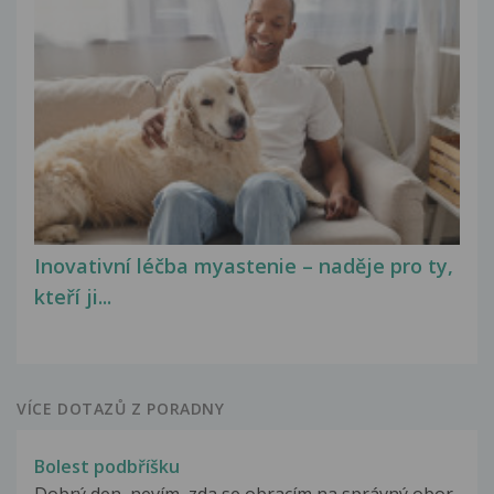
Inovativní léčba myastenie – naděje pro ty,
kteří ji...
VÍCE DOTAZŮ Z PORADNY
Bolest podbříšku
Dobrý den, nevím, zda se obracím na správný obor,