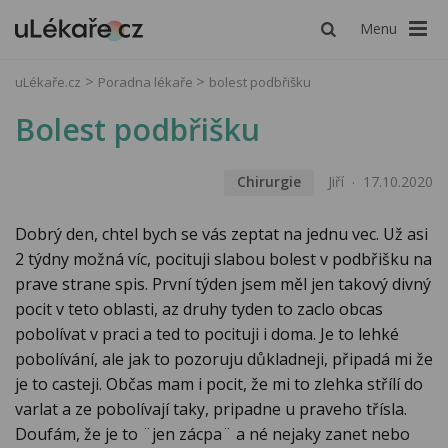
Menu
uLékaře.cz
Poradna lékaře
bolest podbřišku
Bolest podbřišku
Chirurgie
Jiří
17.10.2020
Dobrý den, chtel bych se vás zeptat na jednu vec. Už asi
2 týdny možná víc, pocituji slabou bolest v podbřišku na
prave strane spis. První týden jsem měl jen takový divný
pocit v teto oblasti, az druhy tyden to zaclo obcas
pobolívat v praci a ted to pocituji i doma. Je to lehké
pobolívání, ale jak to pozoruju důkladneji, připadá mi že
je to casteji. Občas mam i pocit, že mi to zlehka střílí do
varlat a ze pobolívají taky, pripadne u praveho třísla.
Doufám, že je to ¨jen zácpa¨ a né nejaky zanet nebo