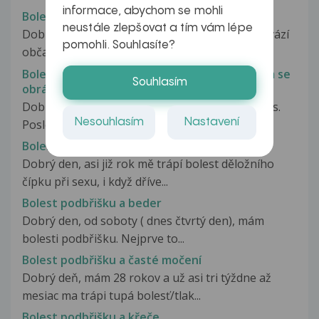
informace, abychom se mohli
Bolest podbřišku
neustále zlepšovat a tím vám lépe
Dobrý den, celkem často mě už několik let provází
pomohli. Souhlasíte?
občasná bolest v pravém podbřišku...
Bolest podbříšku - v nemocnici mě odbyli, kam se
Souhlasím
obrátit?
Dobrý den, trochu už zoufalá hledám radu u vás.
Nesouhlasím
Nastavení
Poslední tři dny jsem strávila...
Bolest podbřišku (děložní čípek)
Dobrý den, asi již rok mě trápí bolest děložního
čípku při sexu, i když dříve...
Bolest podbřišku a beder
Dobrý den, od soboty ( dnes čtvrtý den), mám
bolesti podbřišku. Nejprve to...
Bolest podbřišku a časté močení
Dobrý deň, mám 28 rokov a už asi tri týždne až
mesiac ma trápi tupá bolesť/tlak...
Bolest podbřišku a křeče