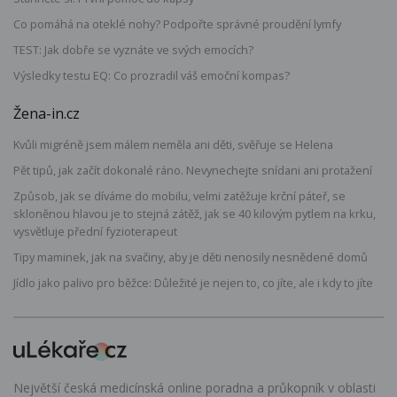
Co pomáhá na oteklé nohy? Podpořte správné proudění lymfy
TEST: Jak dobře se vyznáte ve svých emocích?
Výsledky testu EQ: Co prozradil váš emoční kompas?
Žena-in.cz
Kvůli migréně jsem málem neměla ani děti, svěřuje se Helena
Pět tipů, jak začít dokonalé ráno. Nevynechejte snídani ani protažení
Způsob, jak se díváme do mobilu, velmi zatěžuje krční páteř, se
skloněnou hlavou je to stejná zátěž, jak se 40 kilovým pytlem na krku,
vysvětluje přední fyzioterapeut
Tipy maminek, jak na svačiny, aby je děti nenosily nesnědené domů
Jídlo jako palivo pro běžce: Důležité je nejen to, co jíte, ale i kdy to jíte
Největší česká medicínská online poradna a průkopník v oblasti