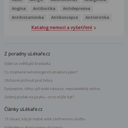
Angína
Antibiotika
Antidepresiva
Antihistaminika
Antikoncepce
Antivirotika
Katalog nemocí a vyšetření
Z poradny uLékaře.cz
Stále se zvětšující bradavka
Co znamená nehomogenní struktura jater?
Občasné píchnutí pod žebry
Dyspepsie: Větry i při malé námaze, nepravidelná stolice
Zelený povlak na jazyku - co to může být?
Články uLékaře.cz
13 situací, kdy je nutné volat záchrannou službu
Stáhněte si: První pomoc do kapsy