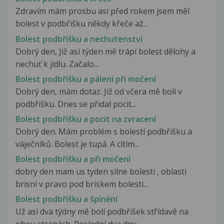
Zdravím mám prosbu asi před rokem jsem měl
bolest v podbřišku někdy křeče až...
Bolest podbříšku a nechutenství
Dobrý den, Již asi týden mě trápí bolest dělohy a
nechuť k jídlu. Začalo...
Bolest podbříšku a pálení při močení
Dobrý den, mám dotaz. Již od včera mě bolí v
podbřišku. Dnes se přidal pocit...
Bolest podbřišku a pocit na zvracení
Dobrý den. Mám problém s bolestí podbřišku a
váječníků. Bolest je tupá. A cítím...
Bolest podbřišku a při močení
dobry den mam us tyden silne bolesti , oblasti
brisni v pravo pod briskem bolesti...
Bolest podbříšku a špinění
Už asi dva týdny mě bolí podbříšek střídavě na