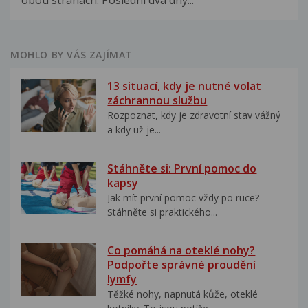
obou stranách. Poslední dva dny...
MOHLO BY VÁS ZAJÍMAT
13 situací, kdy je nutné volat
záchrannou službu
Rozpoznat, kdy je zdravotní stav vážný
a kdy už je...
Stáhněte si: První pomoc do
kapsy
Jak mít první pomoc vždy po ruce?
Stáhněte si praktického...
Co pomáhá na oteklé nohy?
Podpořte správné proudění
lymfy
Těžké nohy, napnutá kůže, oteklé