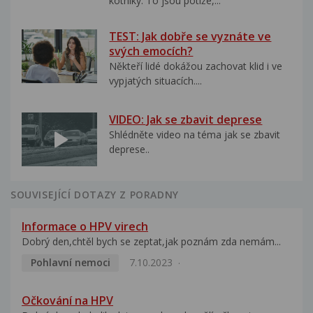
kotníky. To jsou potíže,...
TEST: Jak dobře se vyznáte ve
svých emocích?
Někteří lidé dokážou zachovat klid i ve
vypjatých situacích....
VIDEO: Jak se zbavit deprese
Shlédněte video na téma jak se zbavit
deprese..
SOUVISEJÍCÍ DOTAZY Z PORADNY
Informace o HPV virech
Dobrý den,chtěl bych se zeptat,jak poznám zda nemám...
Pohlavní nemoci
7.10.2023
Očkování na HPV