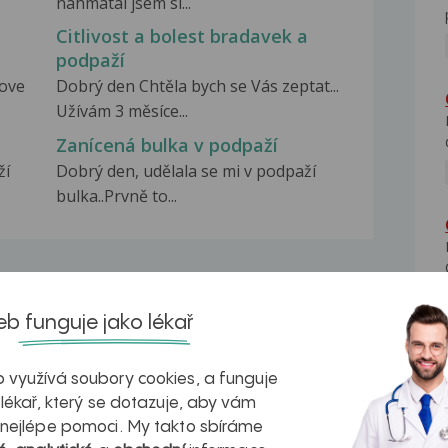
nahmatal jsem si...
Citlivost a bolest bradavek a
podpaží
nove
Dobrý den Chtěla bych se Vás zeptat...
Užívám 3 měsíce...
Zanícená bulka v podpaží
ží
Dobrý den, udělala se mi v podpaží
bulka..Prvně to...
b funguje jako lékař
na zdravá játra?
Myasthenia gravis – vše, co...
 využívá soubory cookies, a funguje
 lékař, který se dotazuje, aby vám
 nejlépe pomoci. My takto sbíráme