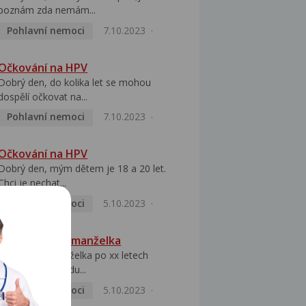
poznám zda nemám...
Pohlavní nemoci
7.10.2023
Očkování na HPV
Dobrý den, do kolika let se mohou
dospělí očkovat na...
Pohlavní nemoci
7.10.2023
Očkování na HPV
Dobrý den, mým dětem je 18 a 20 let.
Chci je nechat...
Pohlavní nemoci
5.10.2023
HPV pozitivní manželka
Dobrý den, manželka po xx letech
přivezla z Východu...
Pohlavní nemoci
5.10.2023