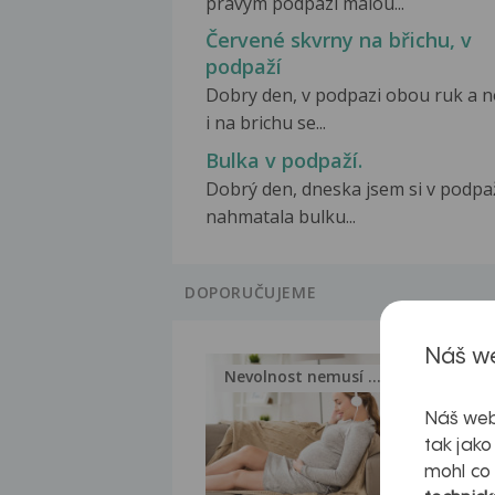
pravym podpazi malou...
Červené skvrny na břichu, v
podpaží
Dobry den, v podpazi obou ruk a 
i na brichu se...
Bulka v podpaží.
Dobrý den, dneska jsem si v podpa
nahmatala bulku...
DOPORUČUJEME
Náš we
Nevolnost nemusí být nutnou...
Jak 
Náš web
tak jako
mohl co