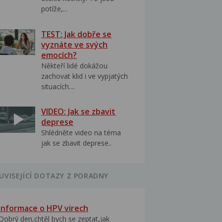
potíže,...
TEST: Jak dobře se
vyznáte ve svých
emocích?
Někteří lidé dokážou
zachovat klid i ve vypjatých
situacích....
VIDEO: Jak se zbavit
deprese
Shlédněte video na téma
jak se zbavit deprese..
UVISEJÍCÍ DOTAZY Z PORADNY
Informace o HPV virech
Dobrý den,chtěl bych se zeptat,jak