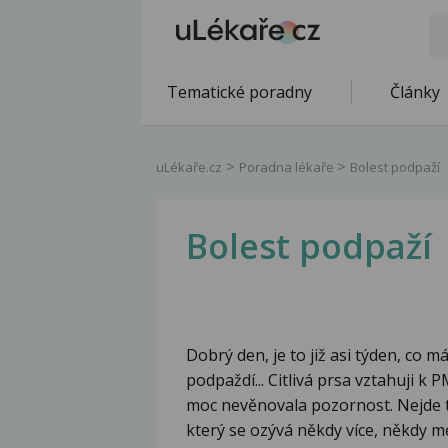
Tematické poradny
Články
uLékaře.cz
Poradna lékaře
Bolest podpaží
Bolest podpaží
Dobrý den, je to již asi týden, co m
podpaždí... Citlivá prsa vztahuji 
moc nevěnovala pozornost. Nejde tot
který se ozývá někdy více, někdy mé