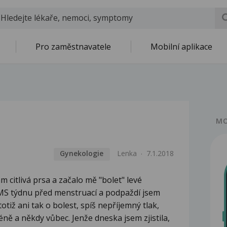
Pro zaměstnavatele
Mobilní aplikace
MO
Gynekologie
Lenka
7.1.2018
ám citlivá prsa a začalo mě "bolet" levé
k PMS týdnu před menstruací a podpaždí jsem
iž ani tak o bolest, spíš nepříjemný tlak,
ně a někdy vůbec. Jenže dneska jsem zjistila,