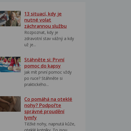
13 situací, kdy je
nutné volat
záchrannou službu
Rozpoznat, kdy je
zdravotní stav vážný a kdy
už je...
Stáhněte si: První
pomoc do kapsy
Jak mít první pomoc vždy
po ruce? Stáhněte si
praktického...
Co pomáhá na oteklé
nohy? Podpořte
správné proudění
lymfy
Těžké nohy, napnutá kůže,
oteklé kotníky. To jsou