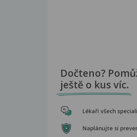
Dočteno? Pomů
ještě o kus víc.
Lékaři všech special
Naplánujte si preve