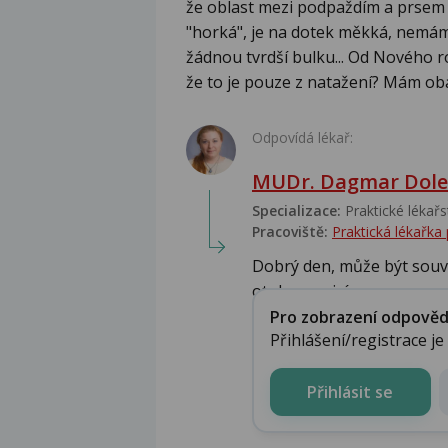
že oblast mezi podpaždím a prsem t
"horká", je na dotek měkká, nemá
žádnou tvrdší bulku... Od Nového ro
že to je pouze z natažení? Mám oba
Odpovídá lékař:
MUDr. Dagmar Dole
Specializace:
Praktické lékařs
Pracoviště:
Praktická lékařka
Dobrý den, může být souvis
otok nezmizí a n...
Pro zobrazení odpovědi 
Přihlášení/registrace j
Přihlásit se