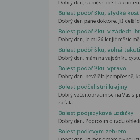
Dobrý den, ca měsíc mě trápí intenzi
Bolest podbřišku, stydké kost
Dobrý den pane doktore, Již delší do
Bolest podbřišku, v zádech, br
Dobrý den, Je mi 26 let,již měsíc mě 
Bolest podbřišku, volná tekut
Dobrý den, mám na vaječníku cystu 
Bolest podbříšku, vpravo
Dobrý den, nevělěla jsempřesně, ka
Bolest podčelistní krajiny
Dobrý večer,obracím se na Vás s 
začala...
Bolest podjazykové uzdičky
Dobry den, Poprosim o radu ohledne
Bolest podlevym zebrem
Dobry den, jiz mesic mam divnou t