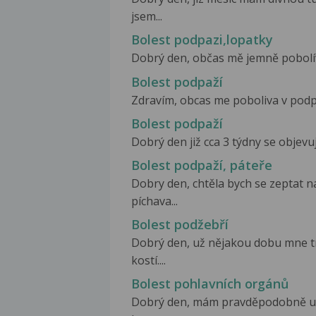
jsem...
Bolest podpazi,lopatky
Dobrý den, občas mě jemně pobolívá
Bolest podpaží
Zdravím, obcas me poboliva v podpaž
Bolest podpaží
Dobrý den již cca 3 týdny se objevuj
Bolest podpaží, páteře
Dobry den, chtěla bych se zeptat n
píchava...
Bolest podžebří
Dobrý den, už nějakou dobu mne tr
kostí....
Bolest pohlavních orgánů
Dobrý den, mám pravděpodobně uro