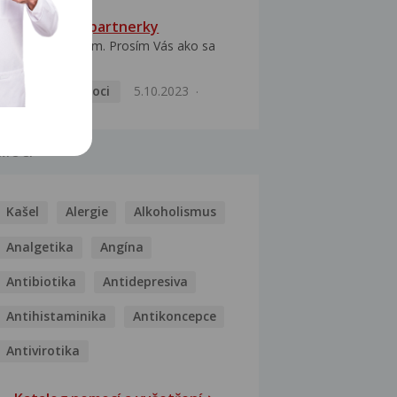
HPV typ 52 u partnerky
Dobrý deň prajem. Prosím Vás ako sa
dá vyliečiť vírus...
Pohlavní nemoci
5.10.2023
MOCI
Kašel
Alergie
Alkoholismus
Analgetika
Angína
Antibiotika
Antidepresiva
Antihistaminika
Antikoncepce
Antivirotika