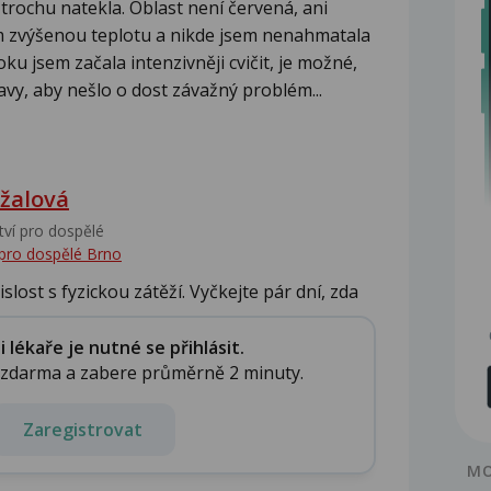
rochu natekla. Oblast není červená, ani
m zvýšenou teplotu a nikde jsem nenahmatala
ku jsem začala intenzivněji cvičit, je možné,
vy, aby nešlo o dost závažný problém...
žalová
tví pro dospělé
 pro dospělé Brno
lost s fyzickou zátěží. Vyčkejte pár dní, zda
lékaře je nutné se přihlásit.
e zdarma a zabere průměrně 2 minuty.
Zaregistrovat
MO