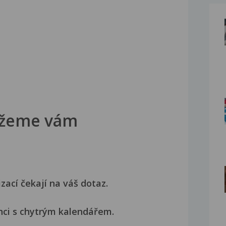
žeme vám
izací čekají na váš dotaz.
nci s chytrým kalendářem.