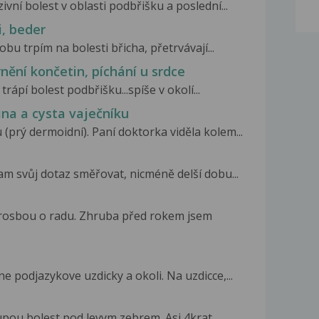
vní bolest v oblasti podbřišku a poslední...
i, beder
bu trpím na bolesti břicha, přetrvávají...
nění končetin, píchání u srdce
trápí bolest podbřišku...spíše v okolí...
ina a cysta vaječníku
(prý dermoidní). Paní doktorka viděla kolem...
m svůj dotaz směřovat, nicméně delší dobu...
prosbou o radu. Zhruba před rokem jsem
 podjazykove uzdicky a okoli. Na uzdicce,...
upou bolest pod levym zebrem. Asi 4krat