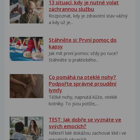
13 situací, kdy je nutné volat
záchrannou službu
Rozpoznat, kdy je zdravotní stav vážný
a kdy už je...
Stáhněte si: První pomoc do
kapsy
Jak mít první pomoc vždy po ruce?
Stáhněte si praktického...
Co pomáhá na oteklé nohy?
Podpořte správné proudění
lymfy
Těžké nohy, napnutá kůže, oteklé
kotníky. To jsou potíže,...
TEST: Jak dobře se vyznáte ve
svých emocích?
Někteří lidé dokážou zachovat klid i ve
vypjatých situacích....