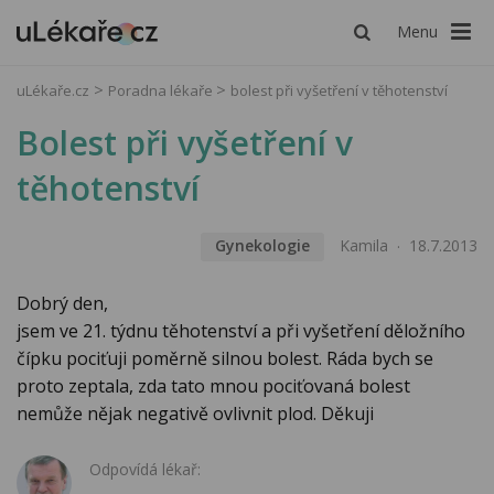
Menu
uLékaře.cz
Poradna lékaře
bolest při vyšetření v těhotenství
Bolest při vyšetření v
těhotenství
Gynekologie
Kamila
18.7.2013
Dobrý den,
jsem ve 21. týdnu těhotenství a při vyšetření děložního
čípku pociťuji poměrně silnou bolest. Ráda bych se
proto zeptala, zda tato mnou pociťovaná bolest
nemůže nějak negativě ovlivnit plod. Děkuji
Odpovídá lékař: