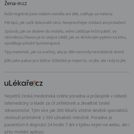
Žena-in.cz
Kvůli migréně jsem málem neměla ani děti, svěřuje se Helena
Pět tipů, jak začít dokonalé ráno. Nevynechejte snídani ani protažení
Způsob, jak se díváme do mobilu, velmi zatěžuje krční páteř, se
skloněnou hlavou je to stejná zátěž, jak se 40 kilovým pytlem na krku,
vysvětluje přední fyzioterapeut
Tipy maminek, jak na svačiny, aby je děti nenosily nesnědené domů
Jídlo jako palivo pro běžce: Důležité je nejen to, co jíte, ale i kdy to jíte
Největší česká medicínská online poradna a průkopník v oblasti
telemedicíny si klade za cíl zefektivnit a zkvalitnit české
zdravotnictví. Tým více jak 300 lékařů včetně desítek specialistů
obslouží průměrně 2 500 uživatelů měsíčně. Poradna je
pacientům k dispozici 24 hodin 7 dní v týdnu nejen na webu, ale i
přes mobilní aplikaci.