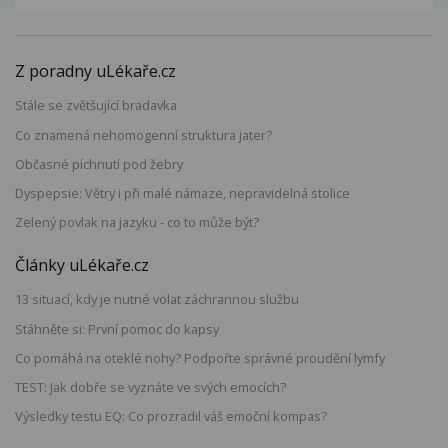
Z poradny uLékaře.cz
Stále se zvětšující bradavka
Co znamená nehomogenní struktura jater?
Občasné píchnutí pod žebry
Dyspepsie: Větry i při malé námaze, nepravidelná stolice
Zelený povlak na jazyku - co to může být?
Články uLékaře.cz
13 situací, kdy je nutné volat záchrannou službu
Stáhněte si: První pomoc do kapsy
Co pomáhá na oteklé nohy? Podpořte správné proudění lymfy
TEST: Jak dobře se vyznáte ve svých emocích?
Výsledky testu EQ: Co prozradil váš emoční kompas?