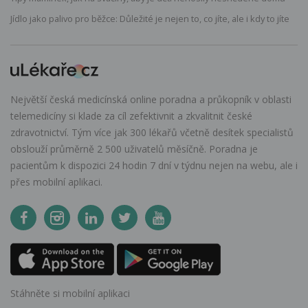
Jídlo jako palivo pro běžce: Důležité je nejen to, co jíte, ale i kdy to jíte
Největší česká medicínská online poradna a průkopník v oblasti
telemedicíny si klade za cíl zefektivnit a zkvalitnit české
zdravotnictví. Tým více jak 300 lékařů včetně desítek specialistů
obslouží průměrně 2 500 uživatelů měsíčně. Poradna je
pacientům k dispozici 24 hodin 7 dní v týdnu nejen na webu, ale i
přes mobilní aplikaci.
Stáhněte si mobilní aplikaci