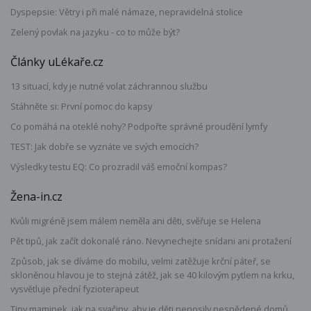
Dyspepsie: Větry i při malé námaze, nepravidelná stolice
Zelený povlak na jazyku - co to může být?
Články uLékaře.cz
13 situací, kdy je nutné volat záchrannou službu
Stáhněte si: První pomoc do kapsy
Co pomáhá na oteklé nohy? Podpořte správné proudění lymfy
TEST: Jak dobře se vyznáte ve svých emocích?
Výsledky testu EQ: Co prozradil váš emoční kompas?
Žena-in.cz
Kvůli migréně jsem málem neměla ani děti, svěřuje se Helena
Pět tipů, jak začít dokonalé ráno. Nevynechejte snídani ani protažení
Způsob, jak se díváme do mobilu, velmi zatěžuje krční páteř, se
skloněnou hlavou je to stejná zátěž, jak se 40 kilovým pytlem na krku,
vysvětluje přední fyzioterapeut
Tipy maminek, jak na svačiny, aby je děti nenosily nesnědené domů