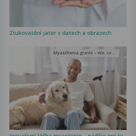
Ztukovatění jater v datech a obrazech
Myasthenia gravis – vše, co...
Inovativní léčba myastenie – naděje pro ty,