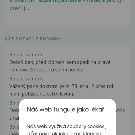
kteří ji...
VÍCE DOTAZŮ Z PORADNY
Bolest ramene
Dobrý den, před týdnem jsem spadl na pravé
rameno. Ze začátku velmi bolelo,...
Bolest ramene
Vážený pane doktore, je mi 78 let a již přes rok
mám potíže , bolesti v levém...
Bolest ramene
Náš web funguje jako lékař
Dobrý den, je mi 44let. v roce 2005 jsem měla potíže
s ramenem. SONO: V oblasti...
Bolest ramene
Náš web využívá soubory cookies,
Dobrý den Asi před měsícem jsem zde uváděl
a funguje tak jako lékař, který se