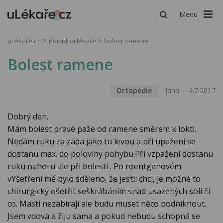
Menu
uLékaře.cz
Poradna lékaře
bolest ramene
Bolest ramene
Ortopedie
Jana
4.7.2017
Dobrý den.
Mám bolest pravé paže od ramene směrem k lokti.
Nedám ruku za záda jako tu levou a při upažení se
dostanu max. do poloviny pohybu.Při vzpažení dostanu
ruku nahoru ale při bolesti . Po roentgenovém
vYšetření mě bylo sděleno, že jestli chci, je možné to
chirurgicky ošetřit seškrábáním snad usazených solí či
co. Masti nezabírají ale budu muset něco podniknout.
Jsem vdova a žiju sama a pokud nebudu schopná se