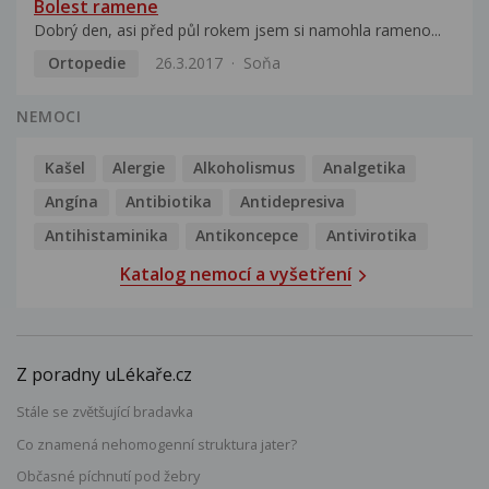
Bolest ramene
Dobrý den, asi před půl rokem jsem si namohla rameno...
Ortopedie
26.3.2017
Soňa
NEMOCI
Kašel
Alergie
Alkoholismus
Analgetika
Angína
Antibiotika
Antidepresiva
Antihistaminika
Antikoncepce
Antivirotika
Katalog nemocí a vyšetření
Z poradny uLékaře.cz
Stále se zvětšující bradavka
Co znamená nehomogenní struktura jater?
Občasné píchnutí pod žebry