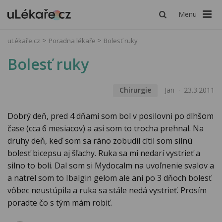
Menu
uLékaře.cz
Poradna lékaře
Bolesť ruky
Bolesť ruky
Chirurgie
Jan
23.3.2011
Dobrý deň, pred 4 dňami som bol v posilovni po dlhšom
čase (cca 6 mesiacov) a asi som to trocha prehnal. Na
druhy deň, keď som sa ráno zobudil cítil som silnú
bolesť bicepsu aj šľachy. Ruka sa mi nedarí vystrieť a
silno to boli. Dal som si Mydocalm na uvoľnenie svalov a
a natrel som to Ibalgin gelom ale ani po 3 dňoch bolesť
vôbec neustúpila a ruka sa stále nedá vystrieť. Prosím
poradte čo s tým mám robiť.