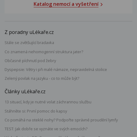
Katalog nemocí a vyšetření
Z poradny uLékaře.cz
Stále se zvětšující bradavka
Co znamená nehomogenní struktura jater?
Občasné píchnutí pod žebry
Dyspepsie: Větry i při malé námaze, nepravidelná stolice
Zelený povlak na jazyku - co to může být?
Články uLékaře.cz
13 situací, kdy je nutné volat záchrannou službu
Stáhněte si: První pomoc do kapsy
Co pomáhá na oteklé nohy? Podpořte správné proudění lymfy
TEST: Jak dobře se vyznáte ve svých emocích?