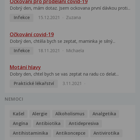
Očkování pro prodělání covid-19
Dobrý den, mám dotaz. Jsem ockovana první dávkou proti...
Infekce
15.12.2021
Zuzana
Očkování covid-19
Dobrý den, chtěla bych se zeptat, maminka je silný...
Infekce
18.11.2021
Michaela
Motání hlavy
Dobry den, chtel bych se vas zeptat na radu co delat...
Praktické lékařství
3.11.2021
NEMOCI
Kašel
Alergie
Alkoholismus
Analgetika
Angína
Antibiotika
Antidepresiva
Antihistaminika
Antikoncepce
Antivirotika