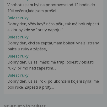
V sobotu jsem byl na pohotovosti od 12 hodin do
10ti večera,kde jsem prošel...
Bolest ruky
Dobrý den, vždy když něco píšu, tak mě bolí zápěstí
a klouby kde se "prsty napojují...
Bolest ruky
Dobrý den, chci se zeptat,mám bolesti vnejsi strany
palce u ruky a zápěstí,...
Bolest ruky
Dobrý den, už asi měsíc mě trápí bolest v oblasti
ruky, přímo nad zápěstím....
Bolest ruky
Dobry den, uz asi rok (po ukonceni kojeni syna) me
boli ruce. Zapesti a prsty,...
MOHLO BY VÁS ZAJÍMAT