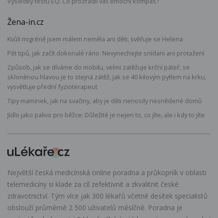
Výsledky testu EQ: Co prozradil váš emoční kompas?
Žena-in.cz
Kvůli migréně jsem málem neměla ani děti, svěřuje se Helena
Pět tipů, jak začít dokonalé ráno. Nevynechejte snídani ani protažení
Způsob, jak se díváme do mobilu, velmi zatěžuje krční páteř, se
skloněnou hlavou je to stejná zátěž, jak se 40 kilovým pytlem na krku,
vysvětluje přední fyzioterapeut
Tipy maminek, jak na svačiny, aby je děti nenosily nesnědené domů
Jídlo jako palivo pro běžce: Důležité je nejen to, co jíte, ale i kdy to jíte
Největší česká medicínská online poradna a průkopník v oblasti
telemedicíny si klade za cíl zefektivnit a zkvalitnit české
zdravotnictví. Tým více jak 300 lékařů včetně desítek specialistů
obslouží průměrně 2 500 uživatelů měsíčně. Poradna je