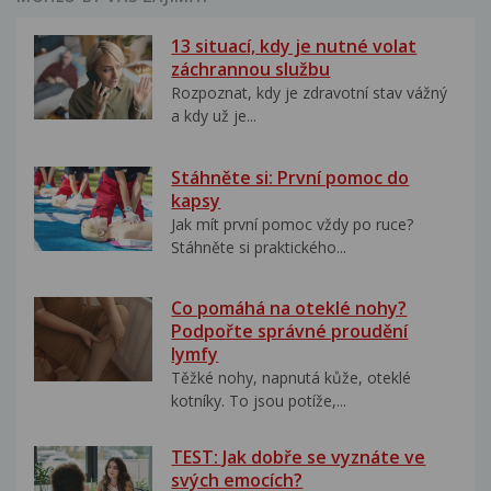
13 situací, kdy je nutné volat
záchrannou službu
Rozpoznat, kdy je zdravotní stav vážný
a kdy už je...
Stáhněte si: První pomoc do
kapsy
Jak mít první pomoc vždy po ruce?
Stáhněte si praktického...
Co pomáhá na oteklé nohy?
Podpořte správné proudění
lymfy
Těžké nohy, napnutá kůže, oteklé
kotníky. To jsou potíže,...
TEST: Jak dobře se vyznáte ve
svých emocích?