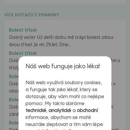
VÍCE DOTAZŮ Z PORADNY
Bolest třísel
Dobrý večer Už delší dobu mě trápí bolest obou
dvou třísel. Je mi 29.let. Dne...
Bolest třísel
Dobrý den Přibližně rok mám při fotbale problém s
Náš web funguje jako lékař
třísly. Většinou ta bolest...
Bolest třísel
Náš web využívá soubory cookies,
Dobrý den, již přes rok mám problémy s bolestí v
a funguje tak jako lékař, který se
obou tříslech. Byl jsem u X......
dotazuje, aby vám mohl co nejlépe
Bolest třísel
pomoci. My takto sbíráme
Dobrý den , je mi 22 , v únoru mi diagnostikovali
technické
,
analytické
a
obchodní
zánět močových cest , ten...
informace, abychom se mohli
Bolest třísel
neustále zlepšovat a tím vám lépe