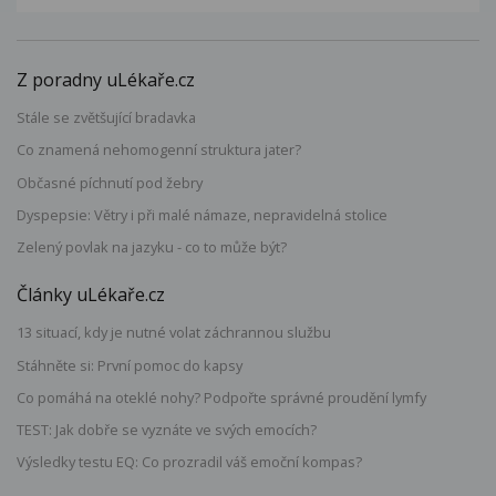
Z poradny uLékaře.cz
Stále se zvětšující bradavka
Co znamená nehomogenní struktura jater?
Občasné píchnutí pod žebry
Dyspepsie: Větry i při malé námaze, nepravidelná stolice
Zelený povlak na jazyku - co to může být?
Články uLékaře.cz
13 situací, kdy je nutné volat záchrannou službu
Stáhněte si: První pomoc do kapsy
Co pomáhá na oteklé nohy? Podpořte správné proudění lymfy
TEST: Jak dobře se vyznáte ve svých emocích?
Výsledky testu EQ: Co prozradil váš emoční kompas?