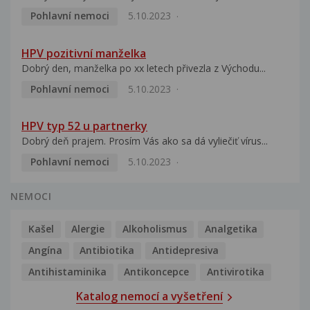
Pohlavní nemoci
5.10.2023
HPV pozitivní manželka
Dobrý den, manželka po xx letech přivezla z Východu...
Pohlavní nemoci
5.10.2023
HPV typ 52 u partnerky
Dobrý deň prajem. Prosím Vás ako sa dá vyliečiť vírus...
Pohlavní nemoci
5.10.2023
NEMOCI
Kašel
Alergie
Alkoholismus
Analgetika
Angína
Antibiotika
Antidepresiva
Antihistaminika
Antikoncepce
Antivirotika
Katalog nemocí a vyšetření