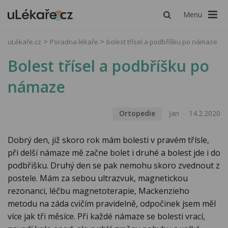
Menu
uLékaře.cz
Poradna lékaře
bolest třísel a podbříšku po námaze
Bolest třísel a podbříšku po
námaze
Ortopedie
Jan
14.2.2020
Dobrý den, již skoro rok mám bolesti v pravém třísle,
při delší námaze mě začne bolet i druhé a bolest jde i do
podbřišku. Druhý den se pak nemohu skoro zvednout z
postele. Mám za sebou ultrazvuk, magnetickou
rezonanci, léčbu magnetoterapie, Mackenzieho
metodu na záda cvičím pravidelně, odpočinek jsem měl
více jak tři měsíce. Při každé námaze se bolesti vrací,