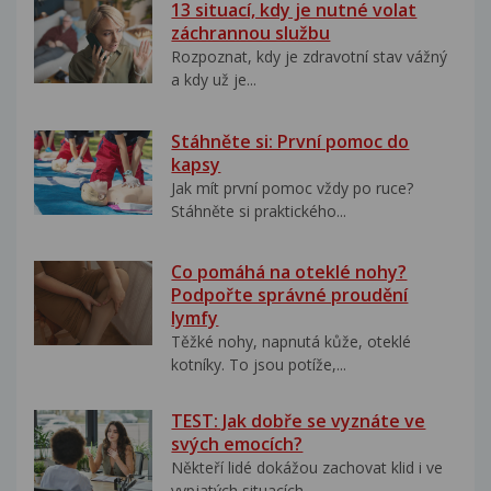
13 situací, kdy je nutné volat
záchrannou službu
Rozpoznat, kdy je zdravotní stav vážný
a kdy už je...
Stáhněte si: První pomoc do
kapsy
Jak mít první pomoc vždy po ruce?
Stáhněte si praktického...
Co pomáhá na oteklé nohy?
Podpořte správné proudění
lymfy
Těžké nohy, napnutá kůže, oteklé
kotníky. To jsou potíže,...
TEST: Jak dobře se vyznáte ve
svých emocích?
Někteří lidé dokážou zachovat klid i ve
vypjatých situacích....