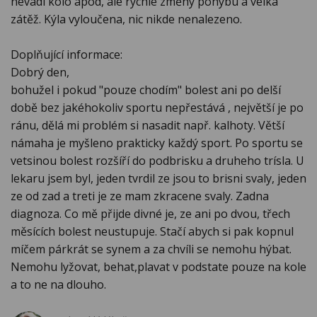
nevadí kolo apod, ale rychlé změny pohybu a velká
zátěž. Kýla vyloučena, nic nikde nenalezeno.
Doplňující informace:
Dobrý den,
bohužel i pokud "pouze chodím" bolest ani po delší
době bez jakéhokoliv sportu nepřestává , největší je po
ránu, dělá mi problém si nasadit např. kalhoty. Větší
námaha je myšleno prakticky každý sport. Po sportu se
vetsinou bolest rozšíří do podbrisku a druheho trísla. U
lekaru jsem byl, jeden tvrdil ze jsou to brisni svaly, jeden
ze od zad a treti je ze mam zkracene svaly. Zadna
diagnoza. Co mě přijde divné je, ze ani po dvou, třech
měsících bolest neustupuje. Stačí abych si pak kopnul
míčem párkrát se synem a za chvíli se nemohu hýbat.
Nemohu lyžovat, behat,plavat v podstate pouze na kole
a to ne na dlouho.