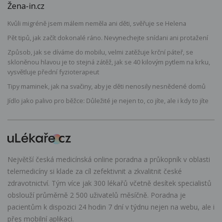
Žena-in.cz
Kvůli migréně jsem málem neměla ani děti, svěřuje se Helena
Pět tipů, jak začít dokonalé ráno. Nevynechejte snídani ani protažení
Způsob, jak se díváme do mobilu, velmi zatěžuje krční páteř, se
skloněnou hlavou je to stejná zátěž, jak se 40 kilovým pytlem na krku,
vysvětluje přední fyzioterapeut
Tipy maminek, jak na svačiny, aby je děti nenosily nesnědené domů
Jídlo jako palivo pro běžce: Důležité je nejen to, co jíte, ale i kdy to jíte
Největší česká medicínská online poradna a průkopník v oblasti
telemedicíny si klade za cíl zefektivnit a zkvalitnit české
zdravotnictví. Tým více jak 300 lékařů včetně desítek specialistů
obslouží průměrně 2 500 uživatelů měsíčně. Poradna je
pacientům k dispozici 24 hodin 7 dní v týdnu nejen na webu, ale i
přes mobilní aplikaci.