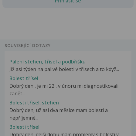
Přihlásit se
SOUVISEJÍCÍ DOTAZY
Pálení stehen, třísel a podbřišku
Již asi týden na palivé bolesti v třisech a to když...
Bolest třísel
Dobrý den , je mi 22 , v únoru mi diagnostikovali
zánět...
Bolesti třísel, stehen
Dobrý den, už asi dva měsíce mam bolesti a
nepříjemné...
Bolesti třísel
Dobrý den, delší dobu mam problemy s bolestí v